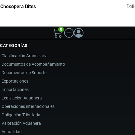
Chocopera Bites
Del
0
CATEGORÍAS
Clasificación Arancelaria
Documentos de Acompañamiento
Documentos de Soporte
Exportaciones
Importaciones
Legislación Aduanera
Operaciones internacionales
Obligación Tributaria
Valoración Aduanera
Actualidad