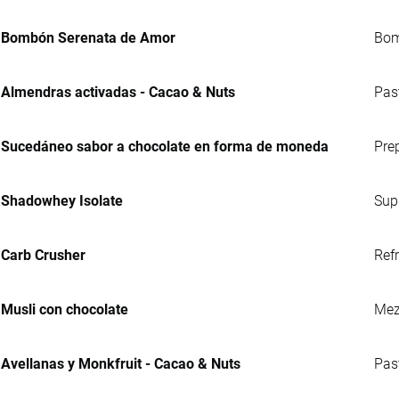
Bombón Serenata de Amor
Bom
Almendras activadas - Cacao & Nuts
Pas
Sucedáneo sabor a chocolate en forma de moneda
Pre
Shadowhey Isolate
Sup
Carb Crusher
Refr
Musli con chocolate
Mez
Avellanas y Monkfruit - Cacao & Nuts
Past