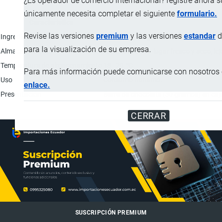
¿Es operador de comercio internacional? registre ahora 
únicamente necesita completar el siguiente
formulario.
Característica
Revise las versiones
premium
y las versiones
estandar
d
Ingredientes
Licor cacao orgánico (theobroma caca
para la visualización de su empresa.
Almacenamiento
Almacene en un lugar fresco y seco, lejo
Temperatura de almacenamiento
18 - 20 ºC
Para más información puede comunicarse con nosotros e
Uso
Consumo hunamo.
enlace.
Presentación
Barra de chocolate (50 gramos) en caja
CERRAR
SUSCRIPCIÓN PREMIUM