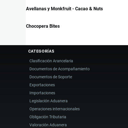
Avellanas y Monkfruit - Cacao & Nuts
Chocopera Bites
CATEGORÍAS
Clasificación Arancelaria
Documentos de Acompañamiento
Documentos de Soporte
Exportaciones
Importaciones
Legislación Aduanera
Operaciones internacionales
Obligación Tributaria
Valoración Aduanera