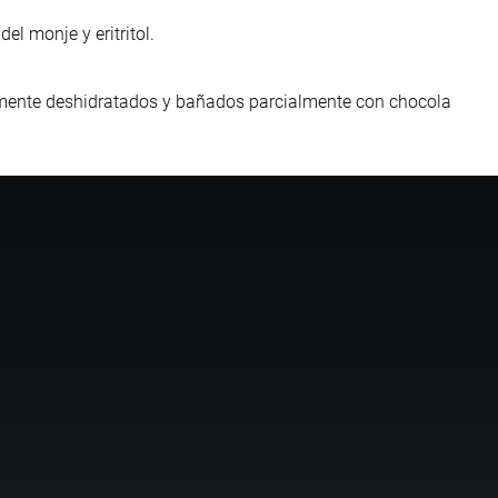
el monje y eritritol.
amente deshidratados y bañados parcialmente con chocola