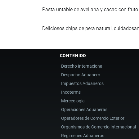
Pasta untable de avellana y cacao con fruto d
Deliciosos chips de pera natural, cuidados
CONTENIDO
Derecho Internacional
Despacho Aduanero
Impuestos Aduaneros
Incoterms
Merceología
Operaciones Aduaneras
Operadores de Comercio Exterior
Organismos de Comercio Internacional
Regímenes Aduaneros