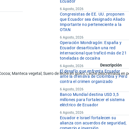
Ecuador
6 Agosto, 2026
Congresistas de EE. UU. proponen
que Ecuador sea designado Aliado
Importante no perteneciente a la
OTAN
6 Agosto, 2026
Operación Mondragón: España y
Ecuador desarticulan una red
internacional que traficó más de 21
toneladas de cocaína
Descripción
6 Agosto, 2026
El desafío que enfrenta Ecuador
coa; Manteca vegetal; Suero de leche en polvo; Leche descremada en polvo; 
ante la ofensiva de Colombia y Perú
contra el crimen organizado
6 Agosto, 2026
Banco Mundial destina USD 3,5
millones para fortalecer el sistema
eléctrico de Ecuador
6 Agosto, 2026
Ecuador e Israel fortalecen su
alianza con acuerdos de seguridad,
comercio e inversión