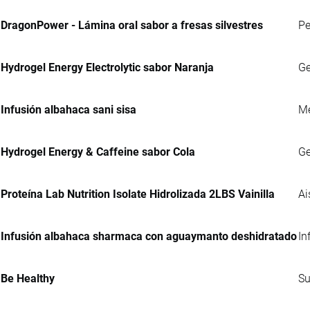
DragonPower - Lámina oral sabor a fresas silvestres
Pe
Hydrogel Energy Electrolytic sabor Naranja
Ge
Infusión albahaca sani sisa
Me
Hydrogel Energy & Caffeine sabor Cola
Ge
Proteína Lab Nutrition Isolate Hidrolizada 2LBS Vainilla
Ai
Infusión albahaca sharmaca con aguaymanto deshidratado
In
Be Healthy
Su