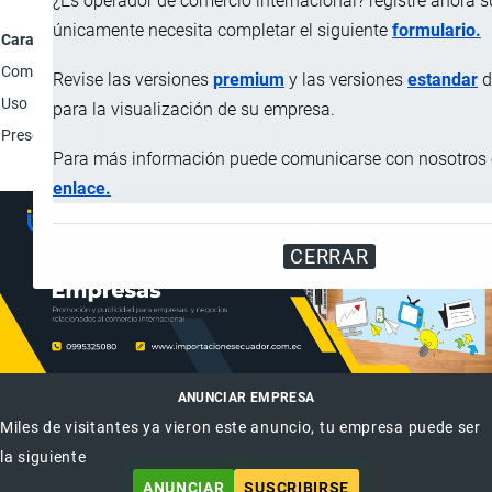
¿Es operador de comercio internacional? registre ahora 
únicamente necesita completar el siguiente
formulario.
Característica
Composición
Agua: 11%; Panela: 5%; Fibra: 30%; Maní: 25%; Arroz extru
Revise las versiones
premium
y las versiones
estandar
d
Uso
Snack para consumo humano.
para la visualización de su empresa.
Presentación
Bolsas bilaminadas de 20 g.
Para más información puede comunicarse con nosotros e
enlace.
CERRAR
ANUNCIAR EMPRESA
Miles de visitantes ya vieron este anuncio, tu empresa puede ser
la siguiente
ANUNCIAR
SUSCRIBIRSE