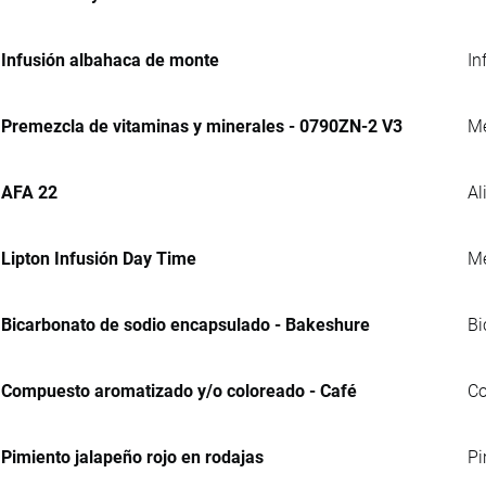
Infusión albahaca de monte
In
Premezcla de vitaminas y minerales - 0790ZN-2 V3
Me
AFA 22
Al
Lipton Infusión Day Time
Me
Bicarbonato de sodio encapsulado - Bakeshure
Bi
Compuesto aromatizado y/o coloreado - Café
Co
Pimiento jalapeño rojo en rodajas
Pi