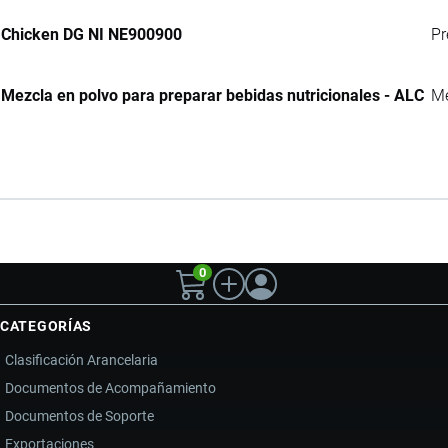
Chicken DG NI NE900900
Pr
Mezcla en polvo para preparar bebidas nutricionales - ALC
Me
0
CATEGORÍAS
Clasificación Arancelaria
Documentos de Acompañamiento
Documentos de Soporte
Exportaciones