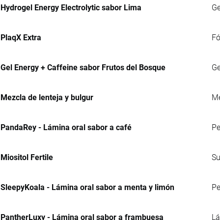
Hydrogel Energy Electrolytic sabor Lima
Ge
PlaqX Extra
Fó
Gel Energy + Caffeine sabor Frutos del Bosque
Ge
Mezcla de lenteja y bulgur
Me
PandaRey - Lámina oral sabor a café
Pe
Miositol Fertile
Su
SleepyKoala - Lámina oral sabor a menta y limón
Pe
PantherLuxy - Lámina oral sabor a frambuesa
Lá