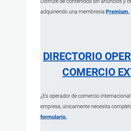
Disfrute de contenidos sin anuncios y o
adquiriendo una membresía
Premium.
Mezcla de hierbas y plantas para 
Característica
DIRECTORIO OPE
Ingredientes
Jengibre (44.7%); Rosa mosq
Uso
Preparación de bebida (infu
COMERCIO EX
Presentación
10 bolsitas en un estuche.
¿Es operador de comercio internacional?
empresa, únicamente necesita completar
formulario.