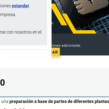
siones
estandar
 empresa.
se con nosotros en el
SUSCRIPCIÓN PREMIUM
e contenido sin anuncios y funciones adicionales
SUSCRIBIRSE
ANUNCIAR
00
s una
preparación a base de partes de diferentes planta