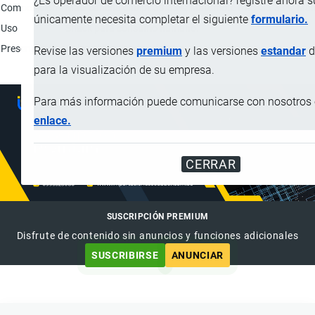
¿Es operador de comercio internacional? registre ahora 
Composición
Maíz cancha chulpi: 33.33%; Maíz mote frito: 33.33%; Man
únicamente necesita completar el siguiente
formulario.
Uso
Snack para consumo humano.
Presentación
Bolsas bilaminadas de 20 g.
Revise las versiones
premium
y las versiones
estandar
d
para la visualización de su empresa.
Para más información puede comunicarse con nosotros e
enlace.
CERRAR
SUSCRIPCIÓN PREMIUM
Disfrute de contenido sin anuncios y funciones adicionales
SUSCRIBIRSE
ANUNCIAR