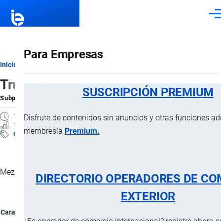
Pasar al contenido principal
Men
Para Empresas
Ruta
Inicio
Subpartidas Arancelarias
Trunuts yellow mix
de
SUSCRIPCIÓN PREMIUM
Subpartida Arancelaria
por
Importaciones …
, 17 Junio, 2025
navegación
1 MINUTO
Disfrute de contenidos sin anuncios y otras funciones a
1 VISTAS
membresía
Premium.
Clasificación Arancelaria
Mezclas de maíz cancha chulpi, maíz mote y maní tostado.
DIRECTORIO OPERADORES DE CO
EXTERIOR
Característica
Descripción