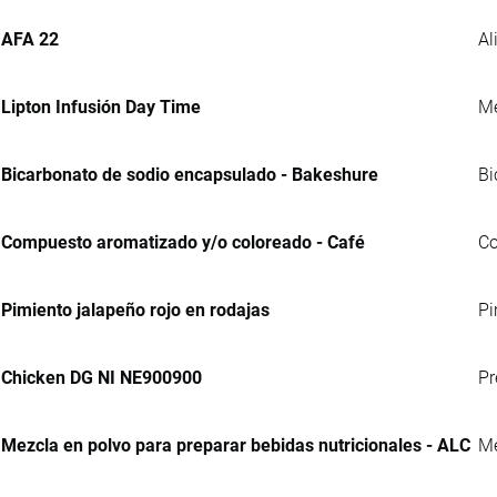
AFA 22
Al
Lipton Infusión Day Time
Me
Bicarbonato de sodio encapsulado - Bakeshure
Bi
Compuesto aromatizado y/o coloreado - Café
Co
Pimiento jalapeño rojo en rodajas
Pi
Chicken DG NI NE900900
Pr
Mezcla en polvo para preparar bebidas nutricionales - ALC
Me