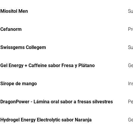
Miositol Men
Su
Cefanorm
Pr
Swissgems Collegem
Su
Gel Energy + Caffeine sabor Fresa y Plátano
Ge
Sirope de mango
In
DragonPower - Lámina oral sabor a fresas silvestres
Pe
Hydrogel Energy Electrolytic sabor Naranja
Ge