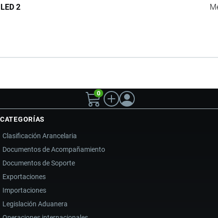
LED 2
Me
0
CATEGORÍAS
Clasificación Arancelaria
Documentos de Acompañamiento
Documentos de Soporte
Exportaciones
Importaciones
Legislación Aduanera
Operaciones internacionales