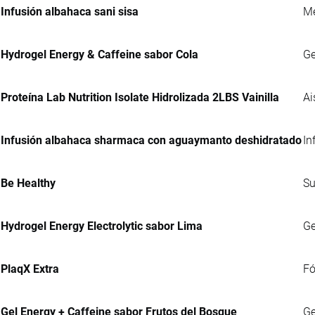
Infusión albahaca sani sisa
Me
Hydrogel Energy & Caffeine sabor Cola
Ge
Proteína Lab Nutrition Isolate Hidrolizada 2LBS Vainilla
Ai
Infusión albahaca sharmaca con aguaymanto deshidratado
In
Be Healthy
Su
Hydrogel Energy Electrolytic sabor Lima
Ge
PlaqX Extra
Fó
Gel Energy + Caffeine sabor Frutos del Bosque
Ge