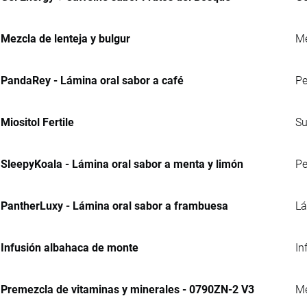
Mezcla de lenteja y bulgur
Me
PandaRey - Lámina oral sabor a café
Pe
Miositol Fertile
Su
SleepyKoala - Lámina oral sabor a menta y limón
Pe
PantherLuxy - Lámina oral sabor a frambuesa
Lá
Infusión albahaca de monte
In
Premezcla de vitaminas y minerales - 0790ZN-2 V3
Me