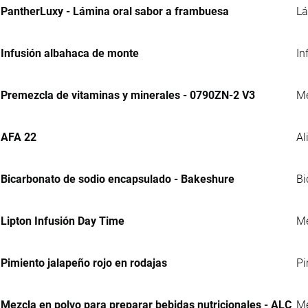
PantherLuxy - Lámina oral sabor a frambuesa
Lá
Infusión albahaca de monte
In
Premezcla de vitaminas y minerales - 0790ZN-2 V3
Me
AFA 22
Al
Bicarbonato de sodio encapsulado - Bakeshure
Bi
Lipton Infusión Day Time
Me
Pimiento jalapeño rojo en rodajas
Pi
Mezcla en polvo para preparar bebidas nutricionales - ALC
Me