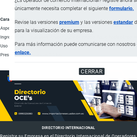
¿Es operador de comercio internacional? registre ahora 
únicamente necesita completar el siguiente
formulario.
Característica
Revise las versiones
premium
y las versiones
estandar
d
Aspecto físico
Líquido color amarillo.
para la visualización de su empresa.
Ingredientes
Fructuosa; Azúcar; Jugo de mango; Agua; Ácido cítrico; S
Para más información puede comunicarse con nosotros e
Uso
Consumo humano.
enlace.
Presentación
Envase de 5.5 lbs.
CERRAR
DIRECTORIO INTERNACIONAL
Registre su Empresa en el Directorio Internacional de Operadores