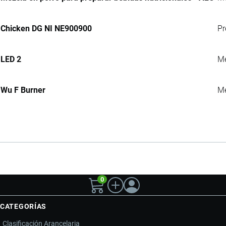
Chicken DG NI NE900900
Pr
LED 2
Me
Wu F Burner
Me
0
CATEGORÍAS
Clasificación Arancelaria