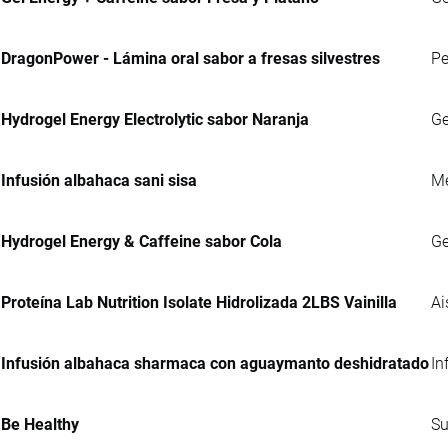
DragonPower - Lámina oral sabor a fresas silvestres
Pe
Hydrogel Energy Electrolytic sabor Naranja
Ge
Infusión albahaca sani sisa
Me
Hydrogel Energy & Caffeine sabor Cola
Ge
Proteína Lab Nutrition Isolate Hidrolizada 2LBS Vainilla
Ai
Infusión albahaca sharmaca con aguaymanto deshidratado
In
Be Healthy
Su