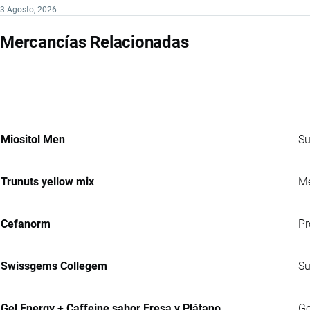
3 Agosto, 2026
Mercancías Relacionadas
Miositol Men
Su
Trunuts yellow mix
Me
Cefanorm
Pr
Swissgems Collegem
Su
Gel Energy + Caffeine sabor Fresa y Plátano
Ge