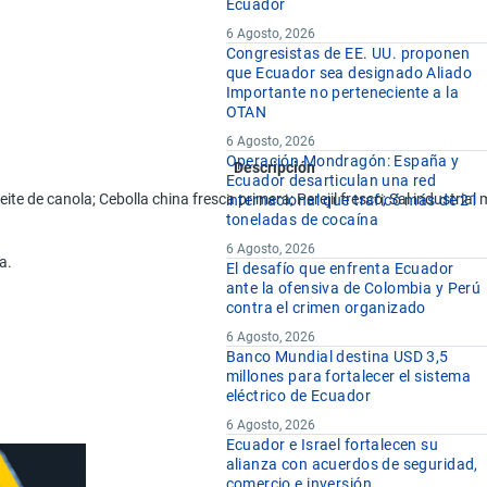
Ecuador
6 Agosto, 2026
Congresistas de EE. UU. proponen
que Ecuador sea designado Aliado
Importante no perteneciente a la
OTAN
6 Agosto, 2026
Operación Mondragón: España y
Descripción
Ecuador desarticulan una red
te de canola; Cebolla china fresca primera; Perejil fresco; Sal industrial
internacional que traficó más de 21
toneladas de cocaína
6 Agosto, 2026
a.
El desafío que enfrenta Ecuador
ante la ofensiva de Colombia y Perú
contra el crimen organizado
6 Agosto, 2026
Banco Mundial destina USD 3,5
millones para fortalecer el sistema
eléctrico de Ecuador
6 Agosto, 2026
Ecuador e Israel fortalecen su
alianza con acuerdos de seguridad,
comercio e inversión