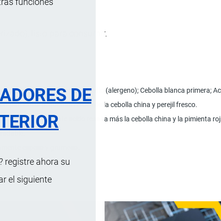
tras funciones
rizado), listo para consumir.
RADORES DE
eno); Bulgur amarillo grano medio (alergeno); Cebolla blanca primera; Acei
 partículas pequeñas verdes de la cebolla china y perejil fresco.
TERIOR
y lentejas, ligeramente ácido resalta más la cebolla china y la pimienta roj
gradable.
amente espesa y grumosa.
 registre ahora su
 el siguiente