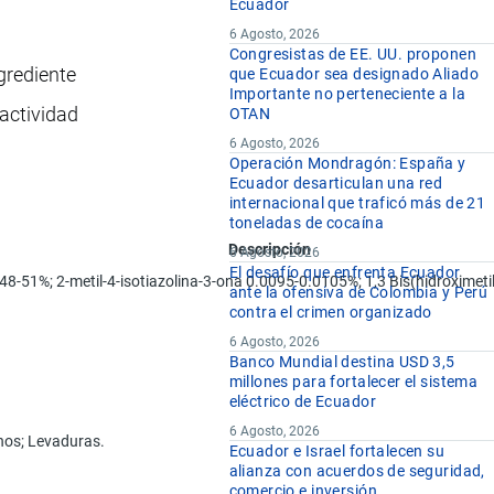
Ecuador
6 Agosto, 2026
Congresistas de EE. UU. proponen
grediente
que Ecuador sea designado Aliado
Importante no perteneciente a la
actividad
OTAN
6 Agosto, 2026
Operación Mondragón: España y
Ecuador desarticulan una red
internacional que traficó más de 21
toneladas de cocaína
Descripción
6 Agosto, 2026
El desafío que enfrenta Ecuador
 48-51%; 2-metil-4-isotiazolina-3-ona 0.0095-0.0105%; 1,3 Bis(hidroximet
ante la ofensiva de Colombia y Perú
contra el crimen organizado
6 Agosto, 2026
Banco Mundial destina USD 3,5
millones para fortalecer el sistema
eléctrico de Ecuador
6 Agosto, 2026
ohos; Levaduras.
Ecuador e Israel fortalecen su
alianza con acuerdos de seguridad,
comercio e inversión