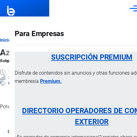
Pasar al contenido principal
Men
Para Empresas
Ruta
Inicio
Subpartidas Arancelarias
Azufre Montecristo
de
SUSCRIPCIÓN PREMIUM
Subpartida Arancelaria
por
Importaciones …
, 29 Diciembre, 2024
navegación
1 MINUTO
Disfrute de contenidos sin anuncios y otras funciones a
2 VISTAS
membresía
Premium.
Clasificación Arancelaria
Polvo empleado como fungicida/plaguicida de uso agrícola.
DIRECTORIO OPERADORES DE CO
EXTERIOR
Característica