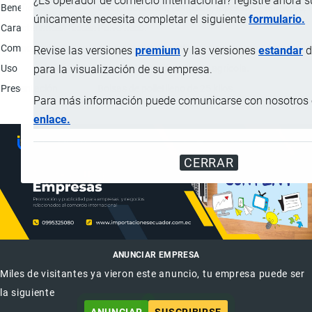
¿Es operador de comercio internacional? registre ahora 
Beneficios
Efecto acaricida, fungicida, repelente y nutriente;
únicamente necesita completar el siguiente
formulario.
Características físicas
Polvo seco.
Composición
Azufre: 975 g/kg; Aditivos: c.s.p. para 1 kg.
Revise las versiones
premium
y las versiones
estandar
d
Uso
Plaguicida químico de uso agrícola.
para la visualización de su empresa.
Presentación
Bolsas de polietileno de 25 kilos.
Para más información puede comunicarse con nosotros e
enlace.
CERRAR
ANUNCIAR EMPRESA
Miles de visitantes ya vieron este anuncio, tu empresa puede ser
la siguiente
ANUNCIAR
SUSCRIBIRSE