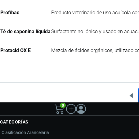
Profibac
Producto veterinario de uso acuícola co
Té de saponina líquida
Surfactante no iónico y usado en acuacul
Protacid OX E
Mezcla de ácidos orgánicos, utilizado c
Pág
0
ant
CATEGORÍAS
Clasificación Arancelaria