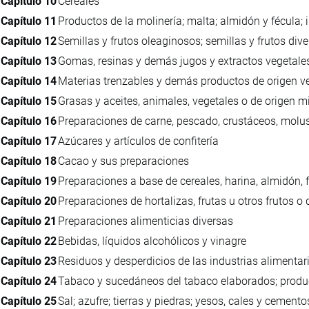
Capítulo 10
Cereales
Capítulo 11
Productos de la molinería; malta; almidón y fécula; i
Capítulo 12
Semillas y frutos oleaginosos; semillas y frutos dive
Capítulo 13
Gomas, resinas y demás jugos y extractos vegetale
Capítulo 14
Materias trenzables y demás productos de origen ve
Capítulo 15
Grasas y aceites, animales, vegetales o de origen m
Capítulo 16
Preparaciones de carne, pescado, crustáceos, molu
Capítulo 17
Azúcares y artículos de confitería
Capítulo 18
Cacao y sus preparaciones
Capítulo 19
Preparaciones a base de cereales, harina, almidón, f
Capítulo 20
Preparaciones de hortalizas, frutas u otros frutos 
Capítulo 21
Preparaciones alimenticias diversas
Capítulo 22
Bebidas, líquidos alcohólicos y vinagre
Capítulo 23
Residuos y desperdicios de las industrias alimenta
Capítulo 24
Tabaco y sucedáneos del tabaco elaborados; product
Capítulo 25
Sal; azufre; tierras y piedras; yesos, cales y cemento