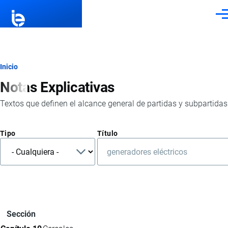
Pasar al contenido principal
Men
Ruta
Inicio
Notas Explicativas
de
Textos que definen el alcance general de partidas y subpartid
navegación
Tipo
Título
Sección