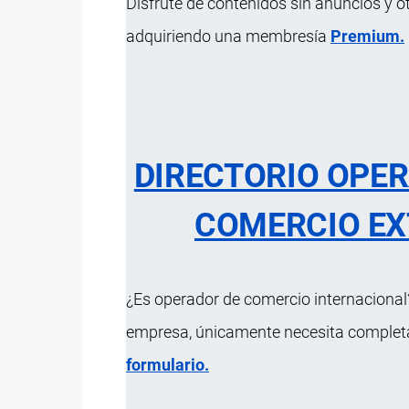
Disfrute de contenidos sin anuncios y o
adquiriendo una membresía
Premium.
94.02 Mobil
odontología o v
operaciones o
DIRECTORIO OPE
mecanismo para u
COMERCIO EX
sillones de pel
dispositivos de 
¿Es operador de comercio internacional?
empresa, únicamente necesita completar
formulario.