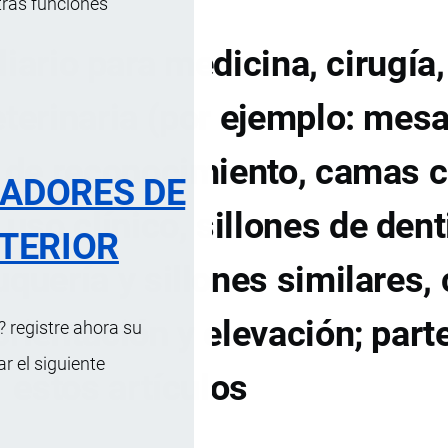
tras funciones
iario para medicina, cirugía,
eterinaria (por ejemplo: mes
 de reconocimiento, camas 
RADORES DE
so clínico, sillones de denti
TERIOR
uquería y sillones similares,
orientación y elevación; part
 registre ahora su
 el siguiente
estos artículos