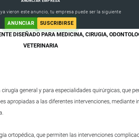
ANUNCIAR EMPRESA
 ya vieron este anuncio, tu empresa puede ser la siguiente
ANUNCIAR
SUSCRIBIRSE
ENTE DISEÑADO PARA MEDICINA, CIRUGIA, ODONTOLO
VETERINARIA
cirugía general y para especialidades quirúrgicas, que p
nes apropiadas a las diferentes intervenciones, mediante i
a.
gía ortopédica, que permiten las intervenciones complica