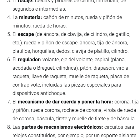
El
rodaje:
ruedas y piñones de centro, inmediata, de
segundos e intermedias.
La
minutería:
cañón de minutos, rueda y piñón de
minutos, rueda de horas.
El
escape
(de áncora, de clavija, de cilindro, de gatillo,
etc.): rueda y piñón de escape, àncora, tija de áncora,
platillos, horquillas, dedos, clavija de platillo, cilindro.
El
regulador:
volante, eje del volante, espiral (plana,
acodada o Breguet, cilíndrica), pitón, diapasón, virola,
raqueta, llave de raqueta, muelle de raqueta, placa de
contrapivote, incluidas las piezas especiales para
dispositivos antichoque.
El
mecanismo de dar cuerda y poner la hora:
corona, tija
y piñón, rueda corona, rochete de corona, virola de rueda
de corona, báscula, tirete y muelle de tirete y de báscula.
Las
partes de mecanismos electrónicos:
circuitos para
relojes constituidos, por ejemplo, por un soporte aislante