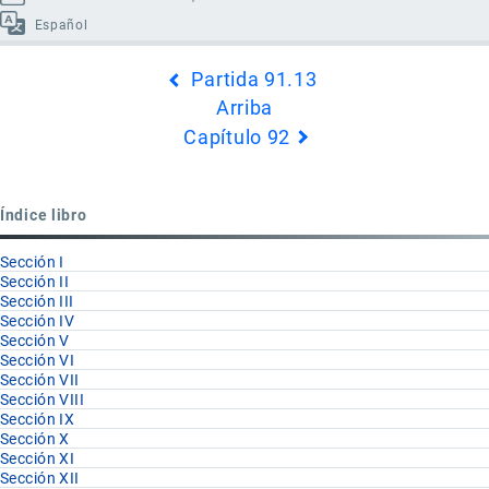
Español
Enlaces
Partida 91.13
transversales
Arriba
de
Capítulo 92
Book
para
Partida
Índice libro
91.14
Sección I
Sección II
Sección III
Sección IV
Sección V
Sección VI
Sección VII
Sección VIII
Sección IX
Sección X
Sección XI
Sección XII