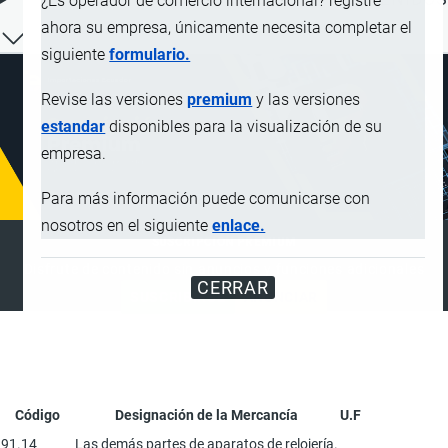
¿Es operador de comercio internacional? registre
ahora su empresa, únicamente necesita completar el
siguiente
formulario.
Revise las versiones
premium
y las versiones
estandar
disponibles para la visualización de su
empresa.
Para más información puede comunicarse con
nosotros en el siguiente
enlace.
SUSCRIPCIÓN PREMIUM
Disfrute de contenido sin anuncios y funciones adicionales
CERRAR
SUSCRIBIRSE
ANUNCIAR
Código
Designación de la Mercancía
U.F
91.14
Las demás partes de aparatos de relojería.