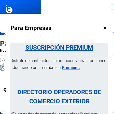
Pasar al contenido principal
Men
×
Para Empresas
Ruta
Inicio
Notas Explicativas del Sistema Armonizado
Sección XVIII
C
Partida 91.14
de
SUSCRIPCIÓN PREMIUM
Nota Explicativa
por
Importaciones …
, 22 Julio, 2024
navegación
7 MINUTOS
Disfrute de contenidos sin anuncios y otras funciones
3 VISTAS
adquiriendo una membresía
Premium.
Notas Explicativas
Clasificación Arancelaria
91.14 Las demás partes de aparatos de
DIRECTORIO OPERADORES DE
relojería
COMERCIO EXTERIOR
ÍNDICE DE CONTENIDOS