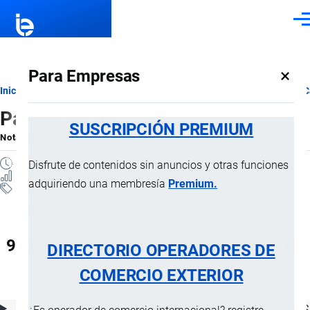
Pasar al contenido principal
Men
×
Para Empresas
Ruta
Inicio
Notas Explicativas del Sistema Armonizado
Sección XVIII
C
Partida 91.03
de
SUSCRIPCIÓN PREMIUM
Nota Explicativa
por
Importaciones …
, 22 Julio, 2024
navegación
2 MINUTOS
Disfrute de contenidos sin anuncios y otras funciones
3 VISTAS
adquiriendo una membresía
Premium.
Notas Explicativas
Clasificación Arancelaria
91.03 Despertadores y demás relojes de
DIRECTORIO OPERADORES DE
pequeño mecanismo de relojería
COMERCIO EXTERIOR
ÍNDICE DE CONTENIDOS