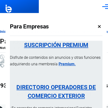
Pasar al contenido principal
Men
×
Para Empresas
Ruta
Inicio
Notas Explicativas del Sistema Armonizado
Sección XIX
Ca
Partida 93.05
de
SUSCRIPCIÓN PREMIUM
Nota Explicativa
por
Importaciones …
, 22 Julio, 2024
navegación
3 MINUTOS
Disfrute de contenidos sin anuncios y otras funciones
11 VISTAS
adquiriendo una membresía
Premium.
Notas Explicativas
Clasificación Arancelaria
93.05 Partes y accesorios de los artículos
DIRECTORIO OPERADORES DE
de las partidas 93.01 a 93.04
COMERCIO EXTERIOR
ÍNDICE DE CONTENIDOS