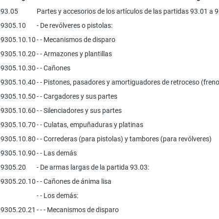
93.05
Partes y accesorios de los artículos de las partidas 93.01 a 
9305.10
- De revólveres o pistolas:
9305.10.10
- - Mecanismos de disparo
9305.10.20
- - Armazones y plantillas
9305.10.30
- - Cañones
9305.10.40
- - Pistones, pasadores y amortiguadores de retroceso (fren
9305.10.50
- - Cargadores y sus partes
9305.10.60
- - Silenciadores y sus partes
9305.10.70
- - Culatas, empuñaduras y platinas
9305.10.80
- - Correderas (para pistolas) y tambores (para revólveres)
9305.10.90
- - Las demás
9305.20
- De armas largas de la partida 93.03:
9305.20.10
- - Cañones de ánima lisa
- - Los demás:
9305.20.21
- - - Mecanismos de disparo