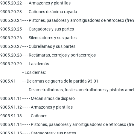
9305.20.22
- - - Armazones y plantillas
9305.20.23
- - - Cañones de ánima rayada
9305.20.24
- - - Pistones, pasadores y amortiguadores de retroceso (fre
9305.20.25
- - - Cargadores y sus partes
9305.20.26
- - - Silenciadores y sus partes
9305.20.27
- - - Cubrellamas y sus partes
9305.20.28
- - - Recámaras, cerrojos y portacerrojos
9305.20.29
- - - Las demás
- Los demás:
9305.91
- - De armas de guerra de la partida 93.01:
- - - De ametralladoras, fusiles ametralladores y pistolas am
9305.91.11
- - - - Mecanismos de disparo
9305.91.12
- - - - Armazones y plantillas
9305.91.13
- - - - Cañones
9305.91.14
- - - - Pistones, pasadores y amortiguadores de retroceso (fr
9305.91.15
- - - - Cargadores y sus partes