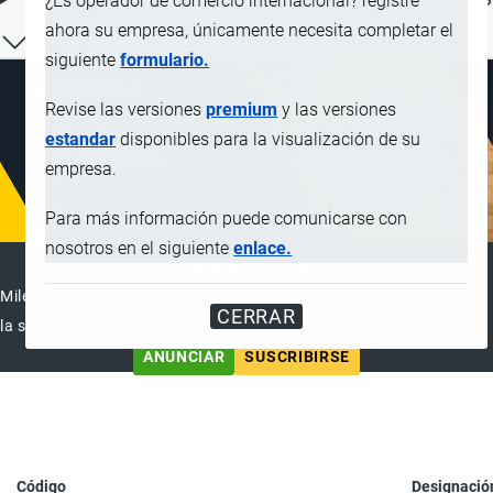
¿Es operador de comercio internacional? registre
ahora su empresa, únicamente necesita completar el
siguiente
formulario.
Revise las versiones
premium
y las versiones
estandar
disponibles para la visualización de su
empresa.
Para más información puede comunicarse con
nosotros en el siguiente
enlace.
ANUNCIAR EMPRESA
Miles de visitantes ya vieron este anuncio, tu empresa puede ser
CERRAR
la siguiente
ANUNCIAR
SUSCRIBIRSE
Código
Designació