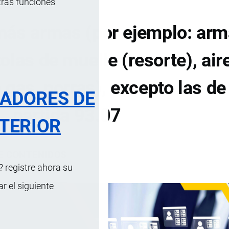
tras funciones
más armas (por ejemplo: ar
tolas de muelle (resorte), air
gas, porras), excepto las de 
RADORES DE
partida 93.07
TERIOR
DE CONTENIDOS
 registre ahora su
 el siguiente