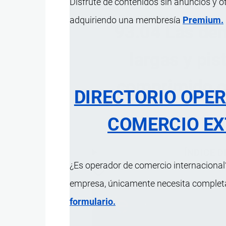
Disfrute de contenidos sin anuncios y o
adquiriendo una membresía
Premium.
93.04 Las de
largas y pis
comprimido o 
DIRECTORIO OPE
COMERCIO EX
ÍNDICE 
¿Es operador de comercio internacional?
empresa, únicamente necesita completar
formulario.