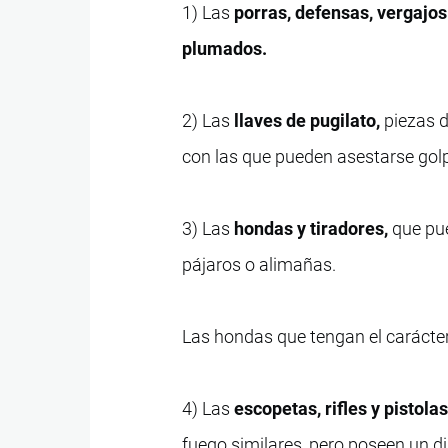
1) Las
porras, defensas, vergajos
plumados.
2) Las
llaves de pugilato,
piezas d
con las que pueden asestarse gol
3) Las
hondas y tiradores,
que pue
pájaros o alimañas.
Las hondas que tengan el carácter
4) Las
escopetas, rifles y pistol
fuego similares, pero poseen un d