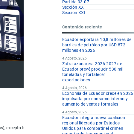
Partida 93.07
Sección XX
Sección XXI
Contenido reciente
Ecuador exportará 10,8 millones de
barriles de petróleo por USD 872
millones en 2026
4 Agosto, 2026
Zafra azucarera 2026-2027 de
Ecuador prevé producir 530 mil
toneladas y fortalecer
exportaciones
4 Agosto, 2026
Economía de Ecuador crece en 2026
impulsada por consumo interno y
aumento de ventas formales
4 Agosto, 2026
Ecuador integra nueva coalición
U.F
regional liderada por Estados
), excepto las de la partida 93.07.
Unidos para combatir el crimen
organizado transnacional