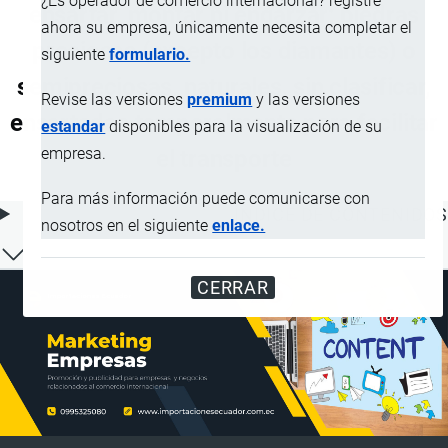
¿Es operador de comercio internacional? registre
ensartar, montar ni engarzar; piedras
ahora su empresa, únicamente necesita completar el
preciosas (excepto los diamantes) o
siguiente
formulario.
semipreciosas, naturales, sin clasificar,
Revise las versiones
premium
y las versiones
ensartadas temporalmente para facilitar
estandar
disponibles para la visualización de su
empresa.
el transporte
Para más información puede comunicarse con
ÍNDICE DE CONTENIDOS
nosotros en el siguiente
enlace.
CERRAR