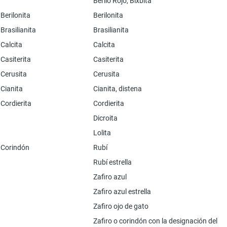
Berilo Rojo, Bixbita
Berilonita
Berilonita
Brasilianita
Brasilianita
Calcita
Calcita
Casiterita
Casiterita
Cerusita
Cerusita
Cianita
Cianita, distena
Cordierita
Cordierita
Dicroita
Lolita
Corindón
Rubí
Rubí estrella
Zafiro azul
Zafiro azul estrella
Zafiro ojo de gato
Zafiro o corindón con la designación del