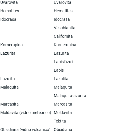
Uvarovita
Uvarovita
Hematites
Hematites
Idocrasa
Idocrasa
Vesubianita
Californita
Kornerupina
Kornerupina
Lazurita
Lazurita
Lapislázuli
Lapis
Lazulita
Lazulita
Malaquita
Malaquita
Malaquita-azurita
Marcasita
Marcasita
Moldavita (vidrio meteórico)
Moldavita
Tektita
Obsidiana (vidrio volcánico)
Obsidiana