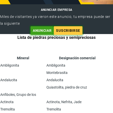
ANUNCIAR EMPRESA
Miles de visitantes ya vieron este anuncio, tu empresa puede ser
la siguiente
ANUNCIAR
SUSCRIBIRSE
Lista de piedras preciosas y semipreciosas
Mineral
Designación comercial
Ambligonita
Ambligonita
Montebrasita
Andalucita
Andalucita
Quiastolita, piedra de cruz
Anfiboles, Grupo de los
Actinota
Actinota, Nefrita, Jade
Tremolita
Tremolita