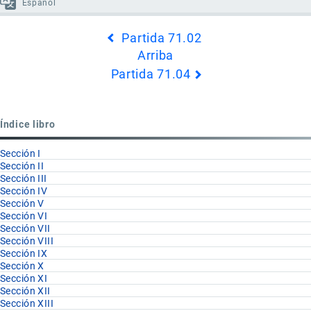
Español
Enlaces
Partida 71.02
transversales
Arriba
de
Partida 71.04
Book
para
Partida
Índice libro
71.03
Sección I
Sección II
Sección III
Sección IV
Sección V
Sección VI
Sección VII
Sección VIII
Sección IX
Sección X
Sección XI
Sección XII
Sección XIII