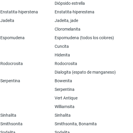
Diópsido estrella
Enstatita-hiperstena
Enstatita-hiperestena
Jadeíta
Jadeita, jade
Cloromelanita
Espomudena
Espomudena (todos los colores)
Cuncita
Hidenita
Rodocrosita
Rodocrosita
Dialogita (espato de manganeso)
Serpentina
Bowenita
Serpentina
Vert Antique
Williamsita
Sinhalita
Sinhalita
Smithsonita
Smithsonita, Bonamita
Sodalita
Sodalita