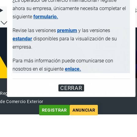
¿Es operador de comercio internacional? registre
ahora su empresa, únicamente necesita completar el
ÍNDICE DE CONTENIDOS
siguiente
formulario.
Revise las versiones
premium
y las versiones
estandar
disponibles para la visualización de su
empresa.
Para más información puede comunicarse con
nosotros en el siguiente
enlace.
DIRECTORIO INTERNACIONAL
CERRAR
Registre su Empresa en el Directorio Internacional de Operadores
de Comercio Exterior
REGISTRAR
ANUNCIAR