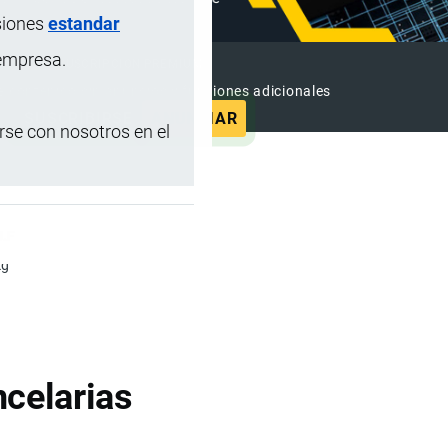
siones
estandar
 empresa.
SUSCRIPCIÓN PREMIUM
e contenido sin anuncios y funciones adicionales
SUSCRIBIRSE
ANUNCIAR
se con nosotros en el
U.F
kg
celarias