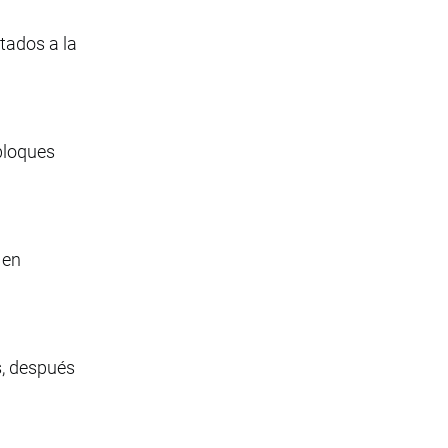
atados a la
 bloques
 en
s, después