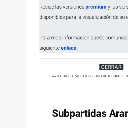
Revise las versiones
premium
y las ver
disponibles para la visualización de su
Disfrute d
Para más información puede comunicar
siguiente
enlace.
CERRAR
Código
Designación de la Mercancía
4701.00.00
Pasta mecánica de madera.
Subpartidas Aran