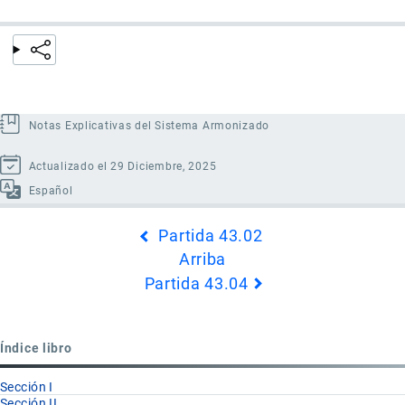
Notas Explicativas del Sistema Armonizado
Actualizado el 29 Diciembre, 2025
Español
Enlaces
Partida 43.02
transversales
Arriba
de
Partida 43.04
Book
para
Partida
Índice libro
43.03
Sección I
Sección II