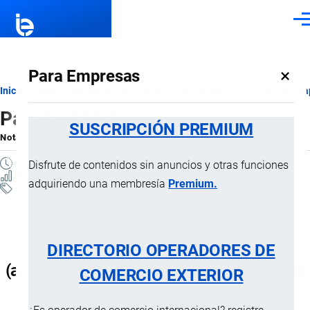
Pasar al contenido principal
Men
×
Para Empresas
Ruta
Inicio
Notas Explicativas del Sistema Armonizado
Sección VIII
Ca
Partida 43.03
de
SUSCRIPCIÓN PREMIUM
Nota Explicativa
por
Importaciones …
, 19 Julio, 2024
navegación
2 MINUTOS
Disfrute de contenidos sin anuncios y otras funciones
7 VISTAS
adquiriendo una membresía
Premium.
Notas Explicativas
Clasificación Arancelaria
43.03 Prendas y complementos
DIRECTORIO OPERADORES DE
(accesorios), de vestir, y demás artículos
COMERCIO EXTERIOR
de peletería