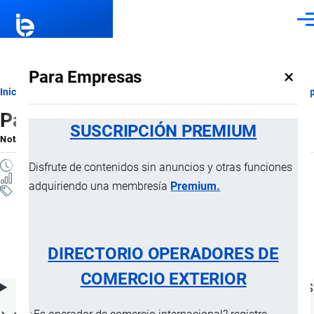
Pasar al contenido principal
Men
×
Para Empresas
Ruta
Inicio
Notas Explicativas del Sistema Armonizado
Sección VII
Cap
Partida 39.10
de
SUSCRIPCIÓN PREMIUM
Nota Explicativa
por
Importaciones …
, 19 Julio, 2024
navegación
2 MINUTOS
Disfrute de contenidos sin anuncios y otras funciones
31 VISTAS
adquiriendo una membresía
Premium.
Notas Explicativas
Clasificación Arancelaria
39.10 Siliconas en formas primarias
DIRECTORIO OPERADORES DE
COMERCIO EXTERIOR
ÍNDICE DE CONTENIDOS