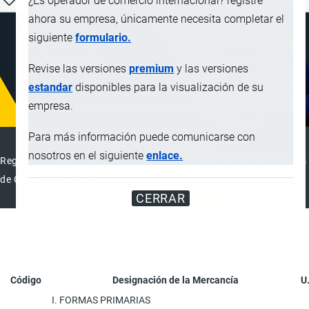
¿Es operador de comercio internacional? registre
ahora su empresa, únicamente necesita completar el
siguiente
formulario.
Revise las versiones
premium
y las versiones
estandar
disponibles para la visualización de su
empresa.
Para más información puede comunicarse con
DIRECTORIO INTERNACIONAL
nosotros en el siguiente
enlace.
Registre su Empresa en el Directorio Internacional de Operadores
de Comercio Exterior
CERRAR
REGISTRAR
ANUNCIAR
Código
Designación de la Mercancía
U
I. FORMAS PRIMARIAS