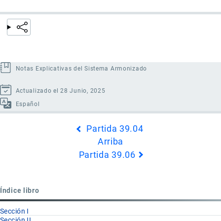
Notas Explicativas del Sistema Armonizado
Actualizado el 28 Junio, 2025
Español
Enlaces
Partida 39.04
transversales
Arriba
de
Partida 39.06
Book
para
Partida
Índice libro
39.05
Sección I
Sección II