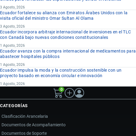
3 Agosto, 2026
Ecuador fortalece su alianza con Emiratos Árabes Unidos con la
visita oficial del ministro Omar Sultan Al Olama
3 Agosto, 2026
Ecuador incorpora arbitraje internacional de inversiones en el TLC
con Canadá bajo nuevas condiciones constitucionales
1 Agosto, 2026
Ecuador avanza con la compra internacional de medicamentos para
abastecer hospitales públicos
1 Agosto, 2026
Ecuador impulsa la moda y la construcción sostenible con un
proyecto basado en economía circular e innovación
1 Agosto, 2026
0
CATEGORÍAS
Clasificación Arancelaria
Documentos de Acompañamiento
Documentos de Soporte