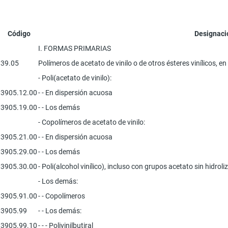
Código
Designaci
I. FORMAS PRIMARIAS
39.05
Polímeros de acetato de vinilo o de otros ésteres vinílicos, 
- Poli(acetato de vinilo):
3905.12.00
- - En dispersión acuosa
3905.19.00
- - Los demás
- Copolímeros de acetato de vinilo:
3905.21.00
- - En dispersión acuosa
3905.29.00
- - Los demás
3905.30.00
- Poli(alcohol vinílico), incluso con grupos acetato sin hidroli
- Los demás:
3905.91.00
- - Copolímeros
3905.99
- - Los demás:
3905.99.10
- - - Polivinilbutiral