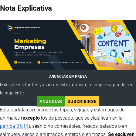
Nota Explicativa
ANUNCIAR EMPRESA
Miles de visitantes ya vieron este anuncio, tu empresa puede ser
la siguiente
ANUNCIAR
SUSCRIBIRSE
Esta partida comprende las tripas, vejigas y estómagos de
animales (
excepto
los de pescado, que se clasifican en la
partida 05.11
), sean o no comestibles, frescos, salados o en
salmuera, secos o ahumados, enteros o en trozos.
Se excluyen