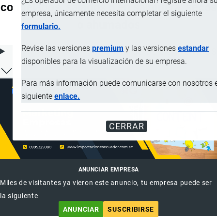
¿Es operador de comercio internacional? registre ahora s
congelados, salados o en salmuera, secos
empresa, únicamente necesita completar el siguiente
o ahumados
formulario.
Revise las versiones
premium
y las versiones
estandar
ÍNDICE DE CONTENIDOS
disponibles para la visualización de su empresa.
Para más información puede comunicarse con nosotros e
siguiente
enlace.
CERRAR
ANUNCIAR EMPRESA
Miles de visitantes ya vieron este anuncio, tu empresa puede ser
la siguiente
ANUNCIAR
SUSCRIBIRSE