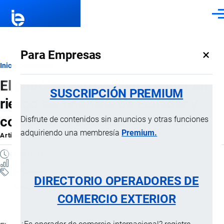
Pasar al contenido principal
Men
×
Para Empresas
Ruta
Inicio
Artículos
El petróleo caro vuelve a poner en
de
SUSCRIPCIÓN PREMIUM
riesgo las finanzas de Ecuador y
navegación
complica el acuerdo con el FMI
Disfrute de contenidos sin anuncios y otras funciones
adquiriendo una membresía
Premium.
Artículo
por
Jaime Mise
, 18 Mayo, 2026
6 MINUTOS
7 VISTAS
Artículos
DIRECTORIO OPERADORES DE
Actualidad
COMERCIO EXTERIOR