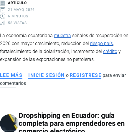
ARTÍCULO
EN
21 MAYO, 2026
PRODUCTORES
6 MINUTOS
58 VISTAS
E
INTERVENCIÓN
La economía ecuatoriana
muestra
señales de recuperación en
ESTATAL
2026 con mayor crecimiento, reducción del
riesgo país
,
fortalecimiento de la dolarización, incremento del
crédito
y
expansión de las exportaciones no petroleras.
LEE MÁS
SOBRE
INICIE SESIÓN
o
REGISTRESE
para enviar
comentarios
ECONOMÍA
DE
ECUADOR
EN
Dropshipping en Ecuador: guía
2026:
completa para emprendedores en
SEÑALES
comercio electrónico
DE