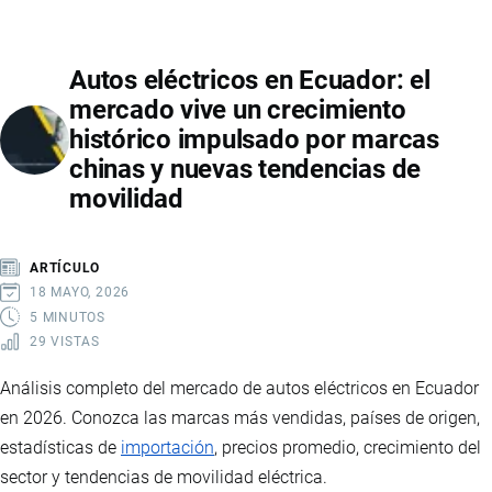
CAFÉ
INSTANTÁNEO
Autos eléctricos en Ecuador: el
EN
mercado vive un crecimiento
ECUADOR:
histórico impulsado por marcas
GUERRA
chinas y nuevas tendencias de
COMERCIAL
movilidad
IMPULSA
CONSUMO
DE
ARTÍCULO
MARCAS
18 MAYO, 2026
NACIONALES
5 MINUTOS
29 VISTAS
Análisis completo del mercado de autos eléctricos en Ecuador
en 2026. Conozca las marcas más vendidas, países de origen,
estadísticas de
importación
, precios promedio, crecimiento del
sector y tendencias de movilidad eléctrica.