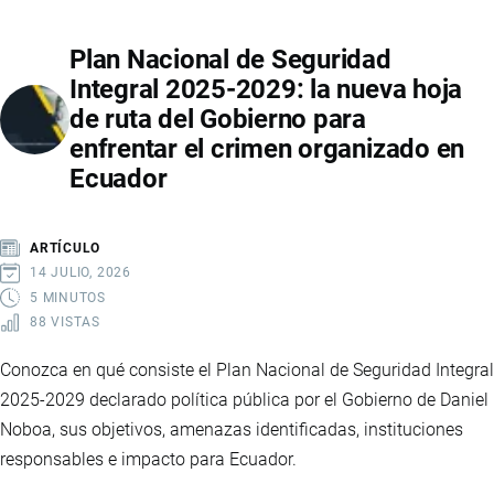
EN
Plan Nacional de Seguridad
ECUADOR:
Integral 2025-2029: la nueva hoja
IMPLICACIONES
de ruta del Gobierno para
ECONÓMICAS,
enfrentar el crimen organizado en
EMPLEO
Ecuador
Y
FINANZAS
LOCALES
ARTÍCULO
14 JULIO, 2026
5 MINUTOS
88 VISTAS
Conozca en qué consiste el Plan Nacional de Seguridad Integral
2025-2029 declarado política pública por el Gobierno de Daniel
Noboa, sus objetivos, amenazas identificadas, instituciones
responsables e impacto para Ecuador.