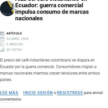
Ecuador: guerra comercial
PARA
impulsa consumo de marcas
EMPRENDEDORES
nacionales
EN
COMERCIO
ELECTRÓNICO
ARTÍCULO
22 ABRIL, 2026
3 MINUTOS
36 VISTAS
El precio del café instantáneo colombiano se dispara en
Ecuador por la guerra comercial. Consumidores migran a
marcas nacionales mientras crecen tensiones entre ambos
países.
LEE MÁS
SOBRE
INICIE SESIÓN
o
REGISTRESE
para enviar
comentarios
ALZA
DEL