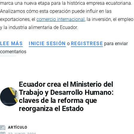
marca una nueva etapa para la histórica empresa ecuatoriana.
NUEVAS
Analizamos cómo esta operación puede influir en las
TENDENCIAS
exportaciones, el
comercio internacional
, la inversión, el empleo
DE
y la industria alimentaria de Ecuador.
MOVILIDAD
LEE MÁS
SOBRE
INICIE SESIÓN
o
REGISTRESE
para enviar
comentarios
GRUPO
NUTRESA
ADQUIERE
LA
Ecuador crea el Ministerio del
UNIVERSAL:
Trabajo y Desarrollo Humano:
QUÉ
claves de la reforma que
SIGNIFICA
reorganiza el Estado
PARA
ECUADOR,
SUS
ARTÍCULO
EXPORTACIONES