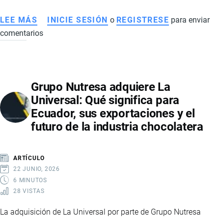
LEE MÁS
SOBRE
INICIE SESIÓN
o
REGISTRESE
para enviar
comentarios
AUTOS
ELÉCTRICOS
EN
ECUADOR:
Grupo Nutresa adquiere La
EL
Universal: Qué significa para
MERCADO
Ecuador, sus exportaciones y el
VIVE
futuro de la industria chocolatera
UN
CRECIMIENTO
HISTÓRICO
ARTÍCULO
IMPULSADO
22 JUNIO, 2026
POR
6 MINUTOS
28 VISTAS
MARCAS
CHINAS
La adquisición de La Universal por parte de Grupo Nutresa
Y