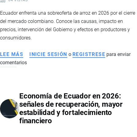
PAÍSES
DE
Ecuador enfrenta una sobreoferta de arroz en 2026 por el cierre
IMPORTACIÓN
del mercado colombiano. Conoce las causas, impacto en
precios, intervención del Gobierno y efectos en productores y
consumidores.
LEE MÁS
SOBRE
INICIE SESIÓN
o
REGISTRESE
para enviar
comentarios
SOBREOFERTA
DE
ARROZ
EN
Economía de Ecuador en 2026:
ECUADOR
señales de recuperación, mayor
2026:
estabilidad y fortalecimiento
CAÍDA
financiero
DE
PRECIOS,
IMPACTO