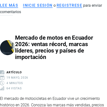
LEE MÁS
SOBRE
INICIE SESIÓN
o
REGISTRESE
para enviar
comentarios
PLAN
NACIONAL
DE
SEGURIDAD
Mercado de motos en Ecuador
INTEGRAL
2026: ventas récord, marcas
2025-
líderes, precios y países de
2029:
importación
LA
NUEVA
HOJA
ARTÍCULO
DE
19 MAYO, 2026
RUTA
4 MINUTOS
64 VISTAS
DEL
GOBIERNO
El mercado de motocicletas en Ecuador vive un crecimiento
PARA
histórico en 2026. Conozca las marcas más vendidas, precios