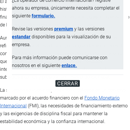
¿Es operador de comercio internacional? registre
El aumento del precio internacional del petróleo, que
ahora su empresa, únicamente necesita completar el
históricamente representaba una fuente de alivio para las
siguiente
formulario.
finanzas ecuatorianas, ahora comienza a transformarse en uno
de los principales riesgos fiscales para el país.
Revise las versiones
premium
y las versiones
estandar
disponibles para la visualización de su
Aunque Ecuador exporta crudo, su limitada capacidad de
empresa.
refinación obliga al Estado a importar grandes volúmenes de
combustibles terminados. Esa dependencia externa provoca
Para más información puede comunicarse con
que cada incremento del petróleo en los mercados
nosotros en el siguiente
enlace.
internacionales eleve automáticamente el costo de los
subsidios internos y presione aún más el déficit fiscal.
CERRAR
La situación se vuelve especialmente delicada en un contexto
marcado por el acuerdo financiero con el
Fondo Monetario
Internacional
(FMI), las necesidades de financiamiento externo
y las exigencias de disciplina fiscal para mantener la
estabilidad económica y la confianza internacional.