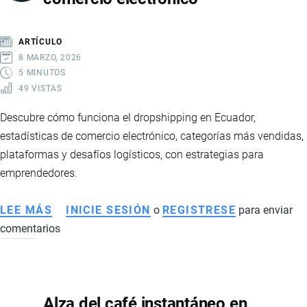
RECUPERACIÓN,
MAYOR
ARTÍCULO
ESTABILIDAD
8 MARZO, 2026
Y
5 MINUTOS
49 VISTAS
FORTALECIMIENTO
FINANCIERO
Descubre cómo funciona el dropshipping en Ecuador,
estadísticas de comercio electrónico, categorías más vendidas,
plataformas y desafíos logísticos, con estrategias para
emprendedores.
LEE MÁS
SOBRE
INICIE SESIÓN
o
REGISTRESE
para enviar
comentarios
DROPSHIPPING
EN
ECUADOR:
GUÍA
Alza del café instantáneo en
COMPLETA