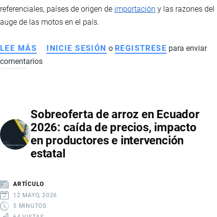
ENFRENTAR
referenciales, países de origen de
importación
y las razones del
EL
auge de las motos en el país.
CRIMEN
ORGANIZADO
LEE MÁS
SOBRE
INICIE SESIÓN
o
REGISTRESE
para enviar
EN
comentarios
MERCADO
ECUADOR
DE
MOTOS
EN
Sobreoferta de arroz en Ecuador
ECUADOR
2026: caída de precios, impacto
2026:
en productores e intervención
VENTAS
estatal
RÉCORD,
MARCAS
LÍDERES,
ARTÍCULO
PRECIOS
12 MAYO, 2026
Y
5 MINUTOS
64 VISTAS