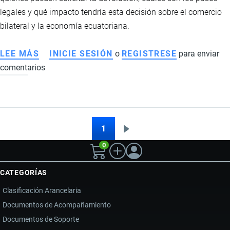
legales y qué impacto tendría esta decisión sobre el comercio
bilateral y la economía ecuatoriana.
LEE MÁS
SOBRE
INICIE SESIÓN
o
REGISTRESE
para enviar
comentarios
LA
TASA
DE
SEGURIDAD
DECLARADA
1
Siguiente
Paginación
ILEGAL
0
página
POR
LA
CATEGORÍAS
CAN
Clasificación Arancelaria
ABRE
Documentos de Acompañamiento
LA
Documentos de Soporte
PUERTA