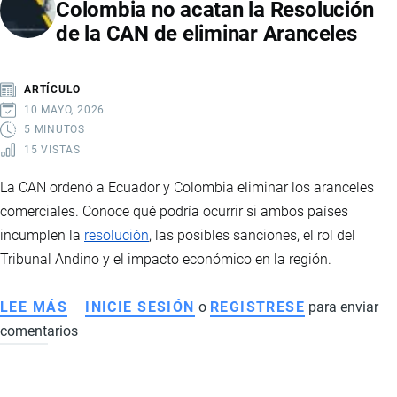
Colombia no acatan la Resolución
Y
de la CAN de eliminar Aranceles
ESTADOS
UNIDOS
ELIMINA
ARTÍCULO
SOBRETASAS
10 MAYO, 2026
ARANCELARIAS
5 MINUTOS
15 VISTAS
La CAN ordenó a Ecuador y Colombia eliminar los aranceles
comerciales. Conoce qué podría ocurrir si ambos países
incumplen la
resolución
, las posibles sanciones, el rol del
Tribunal Andino y el impacto económico en la región.
LEE MÁS
SOBRE
INICIE SESIÓN
o
REGISTRESE
para enviar
comentarios
QUÉ
PASARÍA
SI