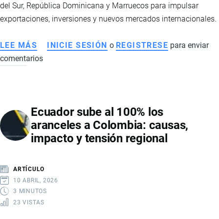
del Sur, República Dominicana y Marruecos para impulsar
IMPACTARÁ
exportaciones, inversiones y nuevos mercados internacionales.
EL
COMERCIO
LEE MÁS
SOBRE
INICIE SESIÓN
o
REGISTRESE
para enviar
BILATERAL
comentarios
ECUADOR
FORTALECE
SU
ESTRATEGIA
Ecuador sube al 100% los
COMERCIAL
aranceles a Colombia: causas,
CON
impacto y tensión regional
NUEVOS
ACUERDOS
INTERNACIONALES
ARTÍCULO
Y
10 ABRIL, 2026
BUSCA
3 MINUTOS
23 VISTAS
AMPLIAR
SU