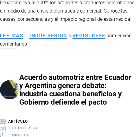
Ecuador eleva al 100% los aranceles a productos colombianos
ACCESO
en medio de una crisis diplomática y comercial. Conoce las
A
causas, consecuencias y el impacto regional de esta medida.
MERCADOS
CLAVE
LEE MÁS
SOBRE
INICIE SESIÓN
o
REGISTRESE
para enviar
comentarios
ECUADOR
SUBE
AL
100%
Acuerdo automotriz entre Ecuador
LOS
y Argentina genera debate:
ARANCELES
industria cuestiona beneficios y
A
Gobierno defiende el pacto
COLOMBIA:
CAUSAS,
IMPACTO
ARTÍCULO
Y
23 JUNIO, 2026
TENSIÓN
5 MINUTOS