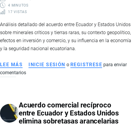
CUESTIONA
4 MINUTOS
17 VISTAS
BENEFICIOS
Y
Análisis detallado del acuerdo entre Ecuador y Estados Unidos
GOBIERNO
sobre minerales críticos y tierras raras, su contexto geopolítico,
DEFIENDE
efectos en inversión y comercio, y su influencia en la economía
EL
y la seguridad nacional ecuatoriana.
PACTO
LEE MÁS
SOBRE
INICIE SESIÓN
o
REGISTRESE
para enviar
comentarios
ACUERDO
ENTRE
ECUADOR
Y
Acuerdo comercial recíproco
EE.UU.:
entre Ecuador y Estados Unidos
MINERALES
elimina sobretasas arancelarias
CRÍTICOS
Y