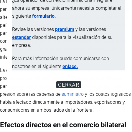
¿Es operador de comercio internacional? registre
La relación comercial entre
Ecuador
y
Colombia
atraviesa un
ahora su empresa, únicamente necesita completar el
periodo de ajuste tras varios meses de tensión arancelaria que
siguiente
formulario.
alteraron de forma significativa el flujo de bienes entre ambos
países. Aunque recientemente se ha anunciado una reducción
Revise las versiones
premium
y las versiones
parcial de los aranceles, el escenario aún refleja las
estandar
disponibles para la visualización de su
consecuencias de una guerra comercial que llegó a elevar los
empresa.
gravámenes hasta niveles que prácticamente paralizaron el
intercambio bilateral.
Para más información puede comunicarse con
nosotros en el siguiente
enlace.
La decisión de reducir el
arancel
del 100% al 75% sobre
productos colombianos marca un intento de distensión por
CERRAR
parte del gobierno ecuatoriano, en un contexto en el que la
presión sobre las cadenas de
suministro
y los costos logísticos
había afectado directamente a importadores, exportadores y
consumidores en ambos lados de la frontera.
Efectos directos en el comercio bilateral