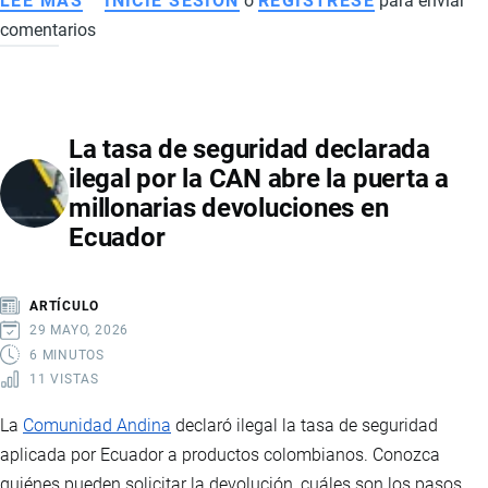
LEE MÁS
SOBRE
INICIE SESIÓN
o
REGISTRESE
para enviar
comentarios
CONFLICTO
COMERCIAL
ECUADOR-
COLOMBIA:
La tasa de seguridad declarada
ARANCELES,
ilegal por la CAN abre la puerta a
SEGURIDAD
millonarias devoluciones en
FRONTERIZA
Ecuador
Y
TENSIÓN
REGIONAL
ARTÍCULO
29 MAYO, 2026
6 MINUTOS
11 VISTAS
La
Comunidad Andina
declaró ilegal la tasa de seguridad
aplicada por Ecuador a productos colombianos. Conozca
quiénes pueden solicitar la devolución, cuáles son los pasos