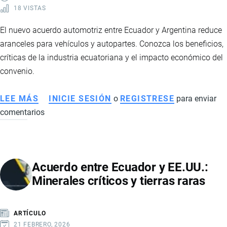
18 VISTAS
REGIONAL
El nuevo acuerdo automotriz entre Ecuador y Argentina reduce
aranceles para vehículos y autopartes. Conozca los beneficios,
críticas de la industria ecuatoriana y el impacto económico del
convenio.
LEE MÁS
SOBRE
INICIE SESIÓN
o
REGISTRESE
para enviar
comentarios
ACUERDO
AUTOMOTRIZ
ENTRE
ECUADOR
Acuerdo entre Ecuador y EE.UU.:
Y
Minerales críticos y tierras raras
ARGENTINA
GENERA
DEBATE:
ARTÍCULO
INDUSTRIA
21 FEBRERO, 2026