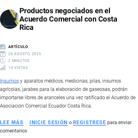
ECUADOR
Productos negociados en el
Y
Acuerdo Comercial con Costa
COLOMBIA
Rica
NO
ACATAN
LA
ARTÍCULO
RESOLUCIÓN
26 AGOSTO, 2025
DE
2 MINUTOS
14 VISTAS
LA
CAN
Insumos
y aparatos médicos, medicinas, pilas, insumos
DE
agrícolas, jarabes para la elaboración de gaseosas, podrán
ELIMINAR
importarse libres de aranceles una vez ratificado el Acuerdo de
ARANCELES
Asociación Comercial Ecuador Costa Rica.
LEE MÁS
SOBRE
INICIE SESIÓN
o
REGISTRESE
para enviar
comentarios
PRODUCTOS