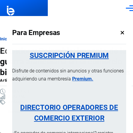
Pasar al contenido principal
Men
×
Para Empresas
Ruta
Inicio
Artículos
Ecuador y Colombia: impacto de la
de
SUSCRIPCIÓN PREMIUM
guerra arancelaria en el comercio
navegación
bilateral y perspectivas económicas
Disfrute de contenidos sin anuncios y otras funciones
adquiriendo una membresía
Premium.
Artículo
por
Jaime Mise
, 5 Mayo, 2026
3 MINUTOS
6 VISTAS
Artículos
DIRECTORIO OPERADORES DE
Derecho Internacional
COMERCIO EXTERIOR