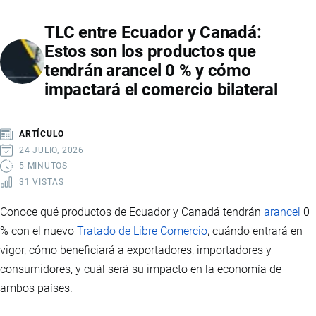
ARRIBARA
TLC entre Ecuador y Canadá:
A
Estos son los productos que
ECUADOR
tendrán arancel 0 % y cómo
BUSCANDO
impactará el comercio bilateral
AMPLIAR
LA
ALIANZA
ARTÍCULO
ESTRATÉGICA
24 JULIO, 2026
CON
5 MINUTOS
31 VISTAS
COMERCIO,
INVERSIÓN
Conoce qué productos de Ecuador y Canadá tendrán
arancel
0
Y
% con el nuevo
Tratado de Libre Comercio
, cuándo entrará en
COOPERACIÓN
vigor, cómo beneficiará a exportadores, importadores y
EN
consumidores, y cuál será su impacto en la economía de
MINERALES
ambos países.
CRÍTICOS