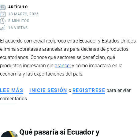
TIERRAS
ARTÍCULO
RARAS
13 MARZO, 2026
5 MINUTOS
16 VISTAS
El acuerdo comercial recíproco entre Ecuador y Estados Unidos
elimina sobretasas arancelarias para decenas de productos
ecuatorianos. Conoce qué sectores se benefician, qué
productos ingresarán sin
arancel
y cómo impactará en la
economía y las exportaciones del país.
LEE MÁS
SOBRE
INICIE SESIÓN
o
REGISTRESE
para enviar
comentarios
ACUERDO
COMERCIAL
RECÍPROCO
ENTRE
Qué pasaría si Ecuador y
ECUADOR