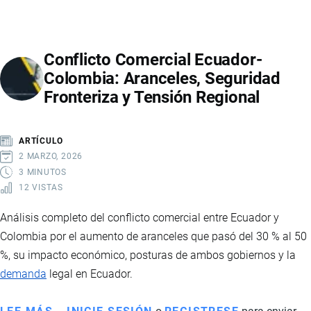
NEGOCIADOS
EN
EL
Conflicto Comercial Ecuador-
ACUERDO
Colombia: Aranceles, Seguridad
COMERCIAL
Fronteriza y Tensión Regional
CON
COSTA
RICA
ARTÍCULO
2 MARZO, 2026
3 MINUTOS
12 VISTAS
Análisis completo del conflicto comercial entre Ecuador y
Colombia por el aumento de aranceles que pasó del 30 % al 50
%, su impacto económico, posturas de ambos gobiernos y la
demanda
legal en Ecuador.