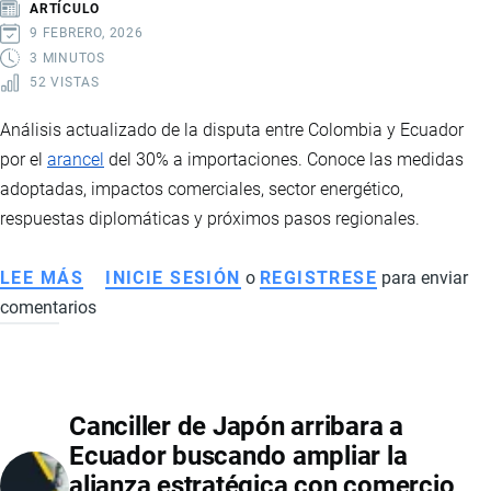
ARTÍCULO
9 FEBRERO, 2026
3 MINUTOS
52 VISTAS
Análisis actualizado de la disputa entre Colombia y Ecuador
por el
arancel
del 30% a importaciones. Conoce las medidas
adoptadas, impactos comerciales, sector energético,
respuestas diplomáticas y próximos pasos regionales.
LEE MÁS
SOBRE
INICIE SESIÓN
o
REGISTRESE
para enviar
comentarios
COLOMBIA
Y
ECUADOR
EN
Canciller de Japón arribara a
DISPUTA
Ecuador buscando ampliar la
COMERCIAL:
alianza estratégica con comercio,
MEDIDAS,