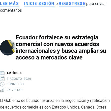
LEE MÁS
SOBRE
INICIE SESIÓN
o
REGISTRESE
para enviar
comentarios
TLC
ENTRE
ECUADOR
Y
Ecuador fortalece su estrategia
CANADÁ:
comercial con nuevos acuerdos
ESTOS
internacionales y busca ampliar su
SON
acceso a mercados clave
LOS
PRODUCTOS
QUE
ARTÍCULO
TENDRÁN
3 AGOSTO, 2026
ARANCEL
5 MINUTOS
25 VISTAS
0
%
El Gobierno de Ecuador avanza en la negociación y ratificación
Y
de acuerdos comerciales con Estados Unidos, Canadá, Corea
CÓMO