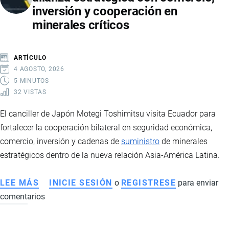
inversión y cooperación en
ARANCELES
minerales críticos
Y
TENSIONES
BILATERALES
ARTÍCULO
4 AGOSTO, 2026
5 MINUTOS
32 VISTAS
El canciller de Japón Motegi Toshimitsu visita Ecuador para
fortalecer la cooperación bilateral en seguridad económica,
comercio, inversión y cadenas de
suministro
de minerales
estratégicos dentro de la nueva relación Asia-América Latina.
LEE MÁS
SOBRE
INICIE SESIÓN
o
REGISTRESE
para enviar
comentarios
CANCILLER
DE
JAPÓN