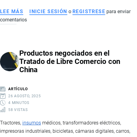
LEE MÁS
SOBRE
INICIE SESIÓN
o
REGISTRESE
para enviar
comentarios
EXPORTACIÓN
DE
ROSAS
DE
Productos negociados en el
ECUADOR:
Tratado de Libre Comercio con
ESTADÍSTICAS,
China
MERCADOS
Y
LOGÍSTICA
ARTÍCULO
DEL
26 AGOSTO, 2025
SECTOR
4 MINUTOS
58 VISTAS
FLORÍCOLA
Tractores,
insumos
médicos, transformadores eléctricos,
impresoras industriales, bicicletas, cámaras digitales, carros,