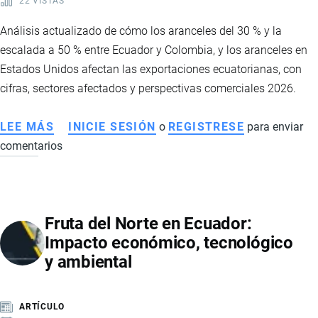
22 VISTAS
Análisis actualizado de cómo los aranceles del 30 % y la
escalada a 50 % entre Ecuador y Colombia, y los aranceles en
Estados Unidos afectan las exportaciones ecuatorianas, con
cifras, sectores afectados y perspectivas comerciales 2026.
LEE MÁS
SOBRE
INICIE SESIÓN
o
REGISTRESE
para enviar
comentarios
IMPACTO
Y
CONTEXTO
DE
Fruta del Norte en Ecuador:
ARANCELES
Impacto económico, tecnológico
ENTRE
y ambiental
ECUADOR,
COLOMBIA
Y
ARTÍCULO