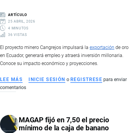
REQUISITOS,
TIPOS
ARTÍCULO
Y
25 ABRIL, 2026
PROCESO
4 MINUTOS
36 VISTAS
PASO
A
El proyecto minero Cangrejos impulsará la
exportación
de oro
PASO
en Ecuador, generará empleo y atraerá inversión millonaria.
Conoce su impacto económico y proyecciones.
LEE MÁS
SOBRE
INICIE SESIÓN
o
REGISTRESE
para enviar
comentarios
PROYECTO
CANGREJOS:
LA
NUEVA
MAGAP fijó en 7,50 el precio
MINA
mínimo de la caja de banano
DE