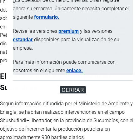
¿Es operador de comercio internacional? registre
En 2026, el sector petrolero ecuatoriano vuelve al centro del
ahora su empresa, únicamente necesita completar el
debate económico y energético tras el anuncio del Gobierno
siguiente
formulario.
sobre supuestas aplicaciones de fractura hidráulica (fracking)
en el Bloque 57, en la Amazonía. La operación, ejecutada por
Revise las versiones
premium
y las versiones
Petroecuador junto con la empresa china CCDC, ha generado
estandar
disponibles para la visualización de su
discusión técnica y política debido a las dudas sobre la
empresa.
naturaleza real de la tecnología utilizada y su impacto en la
producción nacional.
Para más información puede comunicarse con
nosotros en el siguiente
enlace.
El anuncio oficial y el proyecto en
Sucumbíos
CERRAR
Según información difundida por el Ministerio de Ambiente y
Energía, se habrían realizado intervenciones en el campo
Shushufindi–Libertador, en la provincia de Sucumbíos, con el
objetivo de incrementar la producción petrolera en
aproximadamente 930 barriles diarios.