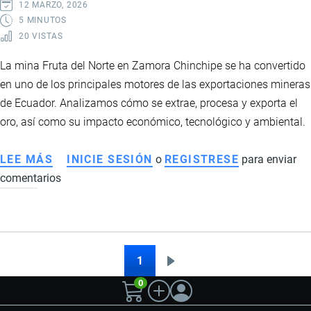
ESTADOS
12 MARZO, 2026
UNIDOS
5 MINUTOS
20 VISTAS
La mina Fruta del Norte en Zamora Chinchipe se ha convertido
en uno de los principales motores de las exportaciones mineras
de Ecuador. Analizamos cómo se extrae, procesa y exporta el
oro, así como su impacto económico, tecnológico y ambiental.
LEE MÁS
SOBRE
INICIE SESIÓN
o
REGISTRESE
para enviar
comentarios
FRUTA
DEL
NORTE
EN
ECUADOR:
1
Siguiente
Paginación
IMPACTO
0
página
ECONÓMICO,
TECNOLÓGICO