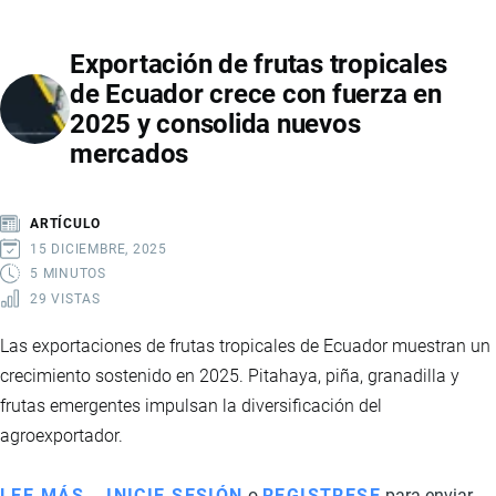
PETROLERAS
DE
Exportación de frutas tropicales
ECUADOR
de Ecuador crece con fuerza en
CRECEN
2025 y consolida nuevos
CON
mercados
FUERZA
EN
2025
ARTÍCULO
Y
15 DICIEMBRE, 2025
SOSTIENEN
5 MINUTOS
29 VISTAS
LA
ECONOMÍA
Las exportaciones de frutas tropicales de Ecuador muestran un
NACIONAL
crecimiento sostenido en 2025. Pitahaya, piña, granadilla y
frutas emergentes impulsan la diversificación del
agroexportador.
LEE MÁS
SOBRE
INICIE SESIÓN
o
REGISTRESE
para enviar