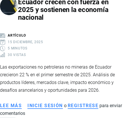
Ecuador crecen con fuerza en
PRECIO
2025 y sostienen la economía
MÍNIMO
nacional
DE
LA
CAJA
ARTÍCULO
DE
15 DICIEMBRE, 2025
BANANO
5 MINUTOS
30 VISTAS
Las exportaciones no petroleras no mineras de Ecuador
crecieron 22 % en el primer semestre de 2025. Análisis de
productos líderes, mercados clave, impacto económico y
desafíos arancelarios y oportunidades para 2026.
LEE MÁS
SOBRE
INICIE SESIÓN
o
REGISTRESE
para enviar
comentarios
EXPORTACIONES
NO