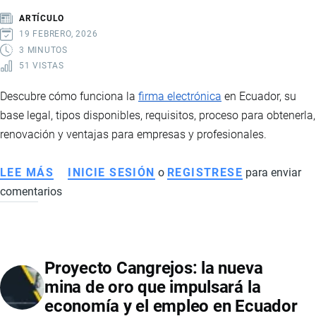
Y
ARTÍCULO
PERSPECTIVAS
19 FEBRERO, 2026
3 MINUTOS
51 VISTAS
Descubre cómo funciona la
firma electrónica
en Ecuador, su
base legal, tipos disponibles, requisitos, proceso para obtenerla,
renovación y ventajas para empresas y profesionales.
LEE MÁS
SOBRE
INICIE SESIÓN
o
REGISTRESE
para enviar
comentarios
CÓMO
FUNCIONA
LA
FIRMA
Proyecto Cangrejos: la nueva
ELECTRÓNICA
mina de oro que impulsará la
EN
economía y el empleo en Ecuador
ECUADOR: