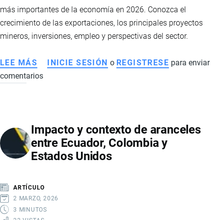
EXPORTACIONES
más importantes de la economía en 2026. Conozca el
EN
crecimiento de las exportaciones, los principales proyectos
2026
mineros, inversiones, empleo y perspectivas del sector.
LEE MÁS
SOBRE
INICIE SESIÓN
o
REGISTRESE
para enviar
comentarios
LA
MINERÍA
IMPULSA
LA
Impacto y contexto de aranceles
ECONOMÍA
entre Ecuador, Colombia y
ECUATORIANA
Estados Unidos
CON
CIFRAS
RÉCORD
ARTÍCULO
EN
2 MARZO, 2026
2026
3 MINUTOS