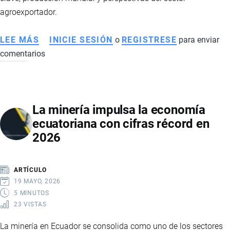
agroexportador.
LEE MÁS
SOBRE
INICIE SESIÓN
o
REGISTRESE
para enviar
comentarios
EL
CACAO
ECUATORIANO
PIERDE
La minería impulsa la economía
IMPULSO
ecuatoriana con cifras récord en
TRAS
2026
EL
BOOM
HISTÓRICO:
ARTÍCULO
CAÍDA
19 MAYO, 2026
DE
5 MINUTOS
23 VISTAS
PRECIOS
GOLPEA
La minería en Ecuador se consolida como uno de los sectores