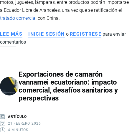
motos, juguetes, lámparas, entre productos podrán importarse
a Ecuador Libre de Aranceles, una vez que se ratificación el
tratado comercial
con China.
LEE MÁS
SOBRE
INICIE SESIÓN
o
REGISTRESE
para enviar
comentarios
PRODUCTOS
NEGOCIADOS
EN
EL
Exportaciones de camarón
TRATADO
vannamei ecuatoriano: impacto
DE
comercial, desafíos sanitarios y
LIBRE
perspectivas
COMERCIO
CON
CHINA
ARTÍCULO
21 FEBRERO, 2026
4 MINUTOS