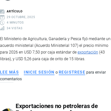
ORO
QUE
ARTÍCULO
IMPULSARÁ
29 OCTUBRE, 2025
LA
4 MINUTOS
34 VISTAS
ECONOMÍA
Y
El Ministerio de Agricultura, Ganadería y Pesca fijó mediante un
EL
acuerdo ministerial (Acuerdo Ministerial 107) el precio mínimo
EMPLEO
para 2026 en USD 7,50 por caja estándar de
exportación
(43
EN
libras), y USD 5,26 para caja de orito de 15 libras.
ECUADOR
LEE MÁS
SOBRE
INICIE SESIÓN
o
REGISTRESE
para enviar
comentarios
MAGAP
FIJÓ
EN
7,50
Exportaciones no petroleras de
EL