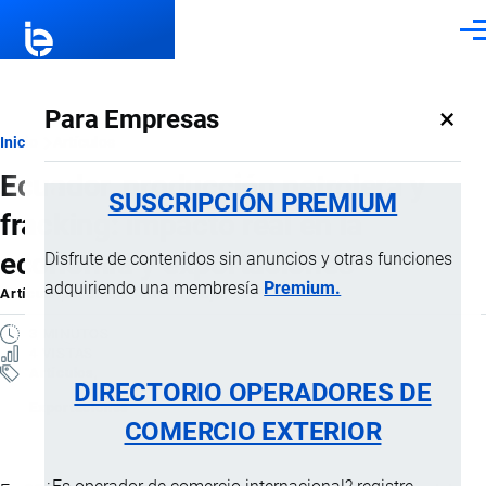
Pasar al contenido principal
Men
×
Para Empresas
Ruta
Inicio
Artículos
Ecuador, producción petrolera y
de
SUSCRIPCIÓN PREMIUM
fracking: impacto real en la
navegación
economía y exportaciones
Disfrute de contenidos sin anuncios y otras funciones
adquiriendo una membresía
Premium.
Artículo
por
Jaime Mise
, 5 Mayo, 2026
3 MINUTOS
4 VISTAS
Artículos
DIRECTORIO OPERADORES DE
Exportaciones
COMERCIO EXTERIOR