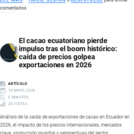
comentarios
EXPORTACIÓN
DE
FRUTAS
TROPICALES
El cacao ecuatoriano pierde
DE
impulso tras el boom histórico:
ECUADOR
caída de precios golpea
CRECE
exportaciones en 2026
CON
FUERZA
EN
ARTÍCULO
2025
18 MAYO, 2026
Y
5 MINUTOS
28 VISTAS
CONSOLIDA
NUEVOS
Análisis de la caída de exportaciones de cacao en Ecuador en
MERCADOS
2026, el impacto de los precios internacionales, mercados
clave, producción mundial y perspectivas del sector