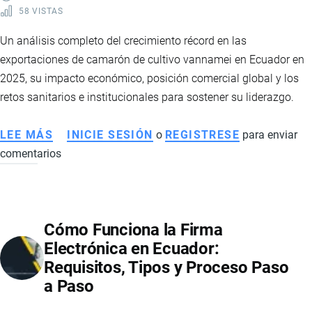
58 VISTAS
Un análisis completo del crecimiento récord en las
exportaciones de camarón de cultivo vannamei en Ecuador en
2025, su impacto económico, posición comercial global y los
retos sanitarios e institucionales para sostener su liderazgo.
LEE MÁS
SOBRE
INICIE SESIÓN
o
REGISTRESE
para enviar
comentarios
EXPORTACIONES
DE
CAMARÓN
VANNAMEI
Cómo Funciona la Firma
ECUATORIANO:
Electrónica en Ecuador:
IMPACTO
Requisitos, Tipos y Proceso Paso
COMERCIAL,
a Paso
DESAFÍOS
SANITARIOS