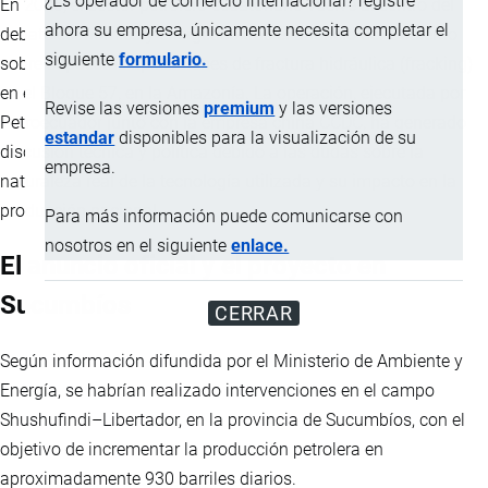
¿Es operador de comercio internacional? registre
En 2026, el sector petrolero ecuatoriano vuelve al centro del
ahora su empresa, únicamente necesita completar el
debate económico y energético tras el anuncio del Gobierno
siguiente
formulario.
sobre supuestas aplicaciones de fractura hidráulica (fracking)
en el Bloque 57, en la Amazonía. La operación, ejecutada por
Revise las versiones
premium
y las versiones
Petroecuador junto con la empresa china CCDC, ha generado
estandar
disponibles para la visualización de su
discusión técnica y política debido a las dudas sobre la
empresa.
naturaleza real de la tecnología utilizada y su impacto en la
producción nacional.
Para más información puede comunicarse con
nosotros en el siguiente
enlace.
El anuncio oficial y el proyecto en
Sucumbíos
CERRAR
Según información difundida por el Ministerio de Ambiente y
Energía, se habrían realizado intervenciones en el campo
Shushufindi–Libertador, en la provincia de Sucumbíos, con el
objetivo de incrementar la producción petrolera en
aproximadamente 930 barriles diarios.