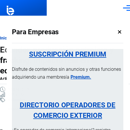
Pasar al contenido principal
Men
×
Para Empresas
Ruta
Inicio
Artículos
Ecuador, producción petrolera y
de
SUSCRIPCIÓN PREMIUM
fracking: impacto real en la
navegación
economía y exportaciones
Disfrute de contenidos sin anuncios y otras funciones
adquiriendo una membresía
Premium.
Artículo
por
Jaime Mise
, 5 Mayo, 2026
3 MINUTOS
4 VISTAS
Artículos
DIRECTORIO OPERADORES DE
Exportaciones
COMERCIO EXTERIOR