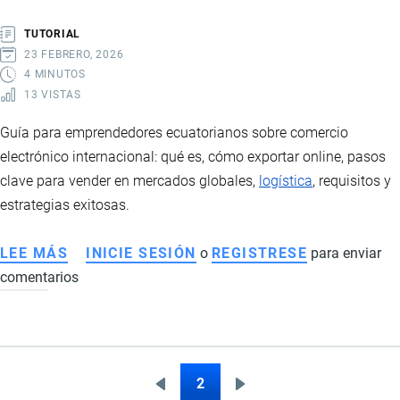
TUTORIAL
23 FEBRERO, 2026
4 MINUTOS
13 VISTAS
Guía para emprendedores ecuatorianos sobre comercio
electrónico internacional: qué es, cómo exportar online, pasos
clave para vender en mercados globales,
logística
, requisitos y
estrategias exitosas.
LEE MÁS
SOBRE
INICIE SESIÓN
o
REGISTRESE
para enviar
comentarios
COMERCIO
ELECTRÓNICO
INTERNACIONAL
DESDE
ECUADOR:
2
Página
Siguiente
Paginación
CÓMO