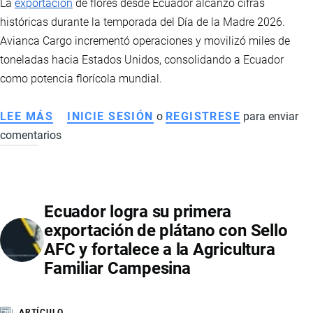
La
exportación
de flores desde Ecuador alcanzó cifras
históricas durante la temporada del Día de la Madre 2026.
Avianca Cargo incrementó operaciones y movilizó miles de
toneladas hacia Estados Unidos, consolidando a Ecuador
como potencia florícola mundial.
LEE MÁS
SOBRE
INICIE SESIÓN
o
REGISTRESE
para enviar
comentarios
EXPORTACIÓN
DE
FLORES
ECUATORIANAS
Ecuador logra su primera
ROMPE
exportación de plátano con Sello
RÉCORD
AFC y fortalece a la Agricultura
EN
Familiar Campesina
2026
POR
EL
ARTÍCULO