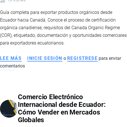
13 VISTAS
ECONOMÍA
Y
Guía completa para exportar productos orgánicos desde
EXPORTACIONES
Ecuador hacia Canadá. Conoce el proceso de certificación
DE
orgánica canadiense, requisitos del Canada Organic Regime
ECUADOR
(COR), etiquetado, documentación y oportunidades comerciales
para exportadores ecuatorianos.
LEE MÁS
SOBRE
INICIE SESIÓN
o
REGISTRESE
para enviar
comentarios
CÓMO
EXPORTAR
PRODUCTOS
ORGÁNICOS
Comercio Electrónico
DESDE
Internacional desde Ecuador:
ECUADOR
Cómo Vender en Mercados
A
Globales
CANADÁ