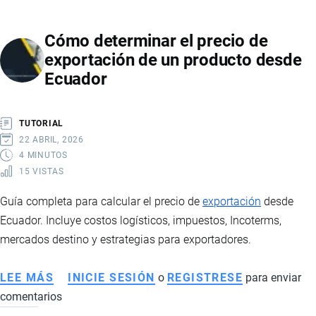
SU
LIDERAZGO
Cómo determinar el precio de
MUNDIAL
exportación de un producto desde
EN
Ecuador
EXPORTACIÓN
DE
ATÚN
TUTORIAL
Y
22 ABRIL, 2026
PRODUCTOS
4 MINUTOS
15 VISTAS
DEL
MAR
Guía completa para calcular el precio de
exportación
desde
Ecuador. Incluye costos logísticos, impuestos, Incoterms,
mercados destino y estrategias para exportadores.
LEE MÁS
SOBRE
INICIE SESIÓN
o
REGISTRESE
para enviar
comentarios
CÓMO
DETERMINAR