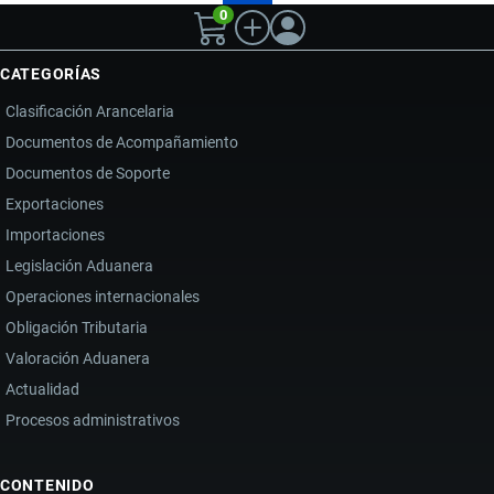
0
anterior
página
VENDER
EN
CATEGORÍAS
MERCADOS
Clasificación Arancelaria
GLOBALES
Documentos de Acompañamiento
Documentos de Soporte
Exportaciones
Importaciones
Legislación Aduanera
Operaciones internacionales
Obligación Tributaria
Valoración Aduanera
Actualidad
Procesos administrativos
CONTENIDO