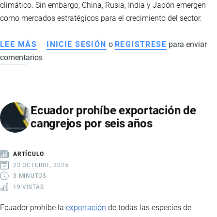
climático. Sin embargo, China, Rusia, India y Japón emergen
como mercados estratégicos para el crecimiento del sector.
LEE MÁS
SOBRE
INICIE SESIÓN
o
REGISTRESE
para enviar
comentarios
EXPORTACIONES
DE
CACAO
DE
Ecuador prohíbe exportación de
ECUADOR
cangrejos por seis años
EN
2026:
CHINA
ARTÍCULO
Y
23 OCTUBRE, 2025
RUSIA
3 MINUTOS
19 VISTAS
IMPULSAN
NUEVOS
Ecuador prohíbe la
exportación
de todas las especies de
MERCADOS