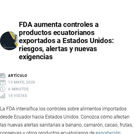
EL
PRECIO
FDA aumenta controles a
DE
productos ecuatorianos
EXPORTACIÓN
exportados a Estados Unidos:
DE
riesgos, alertas y nuevas
UN
exigencias
PRODUCTO
DESDE
ECUADOR
ARTÍCULO
15 MAYO, 2026
4 MINUTOS
14 VISTAS
La FDA intensifica los controles sobre alimentos importados
desde Ecuador hacia Estados Unidos. Conozca cómo afectan
las nuevas alertas sanitarias a banano, camarón, cacao, frutas,
conservas y otros productos ecuatorianos de
exportación
.