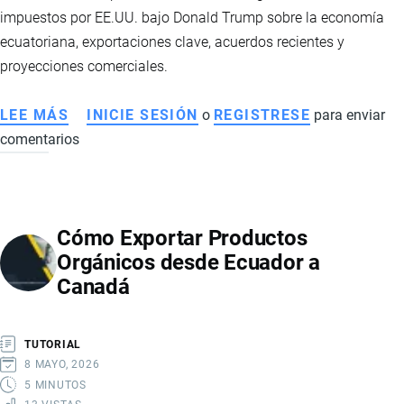
EXIGENCIAS
impuestos por EE.UU. bajo Donald Trump sobre la economía
ecuatoriana, exportaciones clave, acuerdos recientes y
proyecciones comerciales.
LEE MÁS
SOBRE
INICIE SESIÓN
o
REGISTRESE
para enviar
comentarios
CÓMO
IMPACTAN
LOS
NUEVOS
Cómo Exportar Productos
ARANCELES
Orgánicos desde Ecuador a
DE
Canadá
10%
DE
EE.UU.
TUTORIAL
EN
8 MAYO, 2026
LA
5 MINUTOS