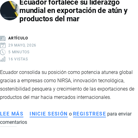
Ecuador fortalece su liderazgo
A
mundial en exportación de atún y
CUALQUIER
productos del mar
PAÍS
DEL
MUNDO
ARTÍCULO
29 MAYO, 2026
5 MINUTOS
16 VISTAS
Ecuador consolida su posición como potencia atunera global
gracias a empresas como NIRSA, innovación tecnológica,
sostenibilidad pesquera y crecimiento de las exportaciones de
productos del mar hacia mercados internacionales.
LEE MÁS
SOBRE
INICIE SESIÓN
o
REGISTRESE
para enviar
comentarios
ECUADOR
FORTALECE