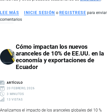
LEE MÁS
SOBRE
INICIE SESIÓN
o
REGISTRESE
para enviar
comentarios
FDA
AUMENTA
CONTROLES
A
Cómo impactan los nuevos
PRODUCTOS
aranceles de 10% de EE.UU. en la
ECUATORIANOS
economía y exportaciones de
EXPORTADOS
Ecuador
A
ESTADOS
UNIDOS:
ARTÍCULO
RIESGOS,
20 FEBRERO, 2026
ALERTAS
3 MINUTOS
13 VISTAS
Y
NUEVAS
Analizamos el impacto de los aranceles globales del 10 %