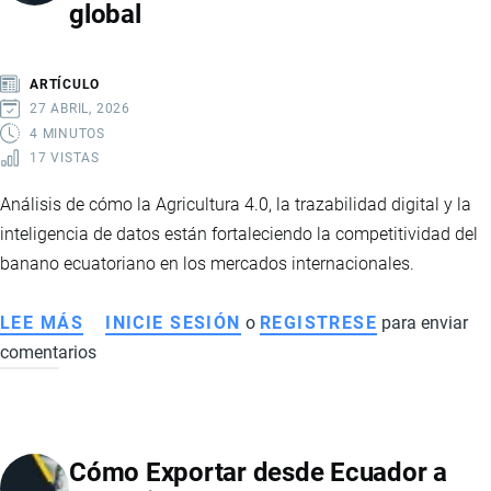
global
CON
SELLO
AFC
ARTÍCULO
Y
27 ABRIL, 2026
FORTALECE
4 MINUTOS
17 VISTAS
A
LA
Análisis de cómo la Agricultura 4.0, la trazabilidad digital y la
AGRICULTURA
inteligencia de datos están fortaleciendo la competitividad del
FAMILIAR
banano ecuatoriano en los mercados internacionales.
CAMPESINA
LEE MÁS
SOBRE
INICIE SESIÓN
o
REGISTRESE
para enviar
comentarios
TRANSFORMACIÓN
DIGITAL
DEL
BANANO
Cómo Exportar desde Ecuador a
ECUATORIANO: