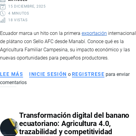
DÍA
15 DICIEMBRE, 2025
DE
4 MINUTOS
18 VISTAS
LA
MADRE
Ecuador marca un hito con la primera
exportación
internacional
de plátano con Sello AFC desde Manabí. Conoce qué es la
Agricultura Familiar Campesina, su impacto económico y las
nuevas oportunidades para pequeños productores.
LEE MÁS
SOBRE
INICIE SESIÓN
o
REGISTRESE
para enviar
comentarios
ECUADOR
LOGRA
SU
PRIMERA
Transformación digital del banano
EXPORTACIÓN
ecuatoriano: Agricultura 4.0,
DE
trazabilidad y competitividad
PLÁTANO