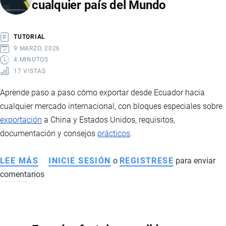
cualquier país del Mundo
AGRICULTURA
4.0,
TRAZABILIDAD
TUTORIAL
Y
9 MARZO, 2026
COMPETITIVIDAD
4 MINUTOS
17 VISTAS
GLOBAL
Aprende paso a paso cómo exportar desde Ecuador hacia
cualquier mercado internacional, con bloques especiales sobre
exportación
a China y Estados Unidos, requisitos,
documentación y consejos
prácticos
.
LEE MÁS
SOBRE
INICIE SESIÓN
o
REGISTRESE
para enviar
comentarios
CÓMO
EXPORTAR
DESDE
ECUADOR