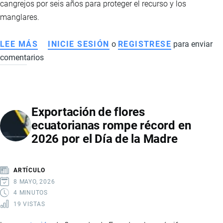
cangrejos por seis años para proteger el recurso y los
PESE
manglares.
A
LA
LEE MÁS
SOBRE
INICIE SESIÓN
o
REGISTRESE
para enviar
CAÍDA
comentarios
ECUADOR
DE
PROHÍBE
INGRESOS
EXPORTACIÓN
DE
Exportación de flores
CANGREJOS
ecuatorianas rompe récord en
POR
2026 por el Día de la Madre
SEIS
AÑOS
ARTÍCULO
8 MAYO, 2026
4 MINUTOS
19 VISTAS