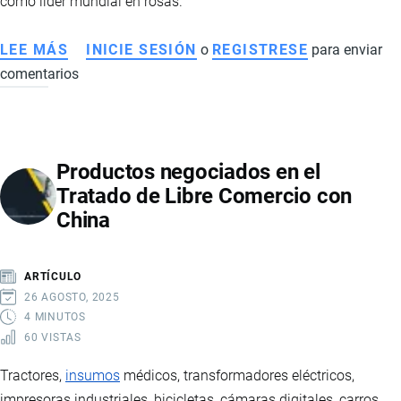
como líder mundial en rosas.
LEE MÁS
SOBRE
INICIE SESIÓN
o
REGISTRESE
para enviar
comentarios
EXPORTACIÓN
DE
ROSAS
DE
Productos negociados en el
ECUADOR:
Tratado de Libre Comercio con
ESTADÍSTICAS,
China
MERCADOS
Y
LOGÍSTICA
ARTÍCULO
DEL
26 AGOSTO, 2025
SECTOR
4 MINUTOS
60 VISTAS
FLORÍCOLA
Tractores,
insumos
médicos, transformadores eléctricos,
impresoras industriales, bicicletas, cámaras digitales, carros,