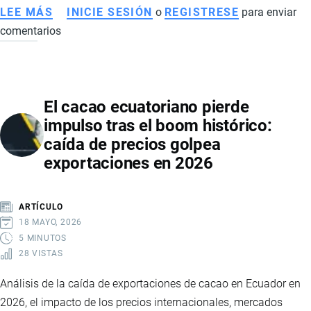
LEE MÁS
SOBRE
INICIE SESIÓN
o
REGISTRESE
para enviar
comentarios
EXPORTACIÓN
DE
FRUTAS
TROPICALES
El cacao ecuatoriano pierde
DE
impulso tras el boom histórico:
ECUADOR
caída de precios golpea
CRECE
exportaciones en 2026
CON
FUERZA
EN
ARTÍCULO
2025
18 MAYO, 2026
Y
5 MINUTOS
28 VISTAS
CONSOLIDA
NUEVOS
Análisis de la caída de exportaciones de cacao en Ecuador en
MERCADOS
2026, el impacto de los precios internacionales, mercados