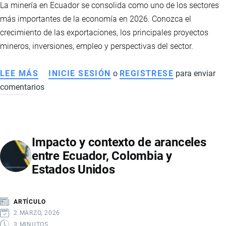
La minería en Ecuador se consolida como uno de los sectores
EXPORTACIONES
más importantes de la economía en 2026. Conozca el
EN
crecimiento de las exportaciones, los principales proyectos
2026
mineros, inversiones, empleo y perspectivas del sector.
LEE MÁS
SOBRE
INICIE SESIÓN
o
REGISTRESE
para enviar
comentarios
LA
MINERÍA
IMPULSA
LA
Impacto y contexto de aranceles
ECONOMÍA
entre Ecuador, Colombia y
ECUATORIANA
Estados Unidos
CON
CIFRAS
RÉCORD
ARTÍCULO
EN
2 MARZO, 2026
2026
3 MINUTOS