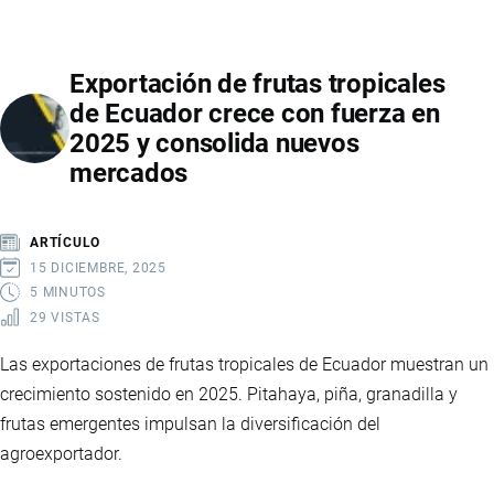
PETROLERAS
DE
Exportación de frutas tropicales
ECUADOR
de Ecuador crece con fuerza en
CRECEN
2025 y consolida nuevos
CON
mercados
FUERZA
EN
2025
ARTÍCULO
Y
15 DICIEMBRE, 2025
SOSTIENEN
5 MINUTOS
29 VISTAS
LA
ECONOMÍA
Las exportaciones de frutas tropicales de Ecuador muestran un
NACIONAL
crecimiento sostenido en 2025. Pitahaya, piña, granadilla y
frutas emergentes impulsan la diversificación del
agroexportador.