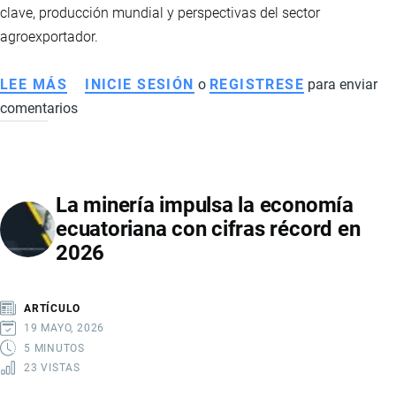
clave, producción mundial y perspectivas del sector
agroexportador.
LEE MÁS
SOBRE
INICIE SESIÓN
o
REGISTRESE
para enviar
comentarios
EL
CACAO
ECUATORIANO
PIERDE
La minería impulsa la economía
IMPULSO
ecuatoriana con cifras récord en
TRAS
2026
EL
BOOM
HISTÓRICO:
ARTÍCULO
CAÍDA
19 MAYO, 2026
DE
5 MINUTOS
23 VISTAS
PRECIOS
GOLPEA