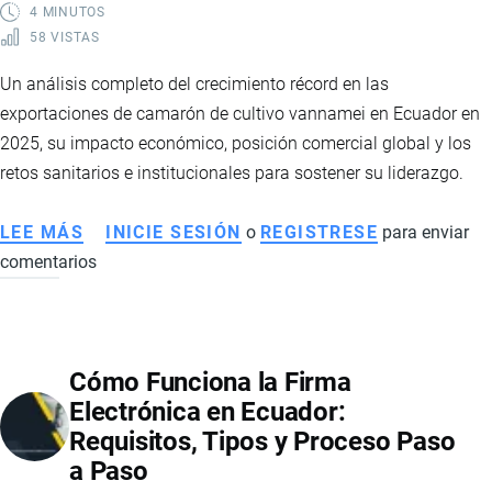
4 MINUTOS
58 VISTAS
Un análisis completo del crecimiento récord en las
exportaciones de camarón de cultivo vannamei en Ecuador en
2025, su impacto económico, posición comercial global y los
retos sanitarios e institucionales para sostener su liderazgo.
LEE MÁS
SOBRE
INICIE SESIÓN
o
REGISTRESE
para enviar
comentarios
EXPORTACIONES
DE
CAMARÓN
VANNAMEI
Cómo Funciona la Firma
ECUATORIANO:
Electrónica en Ecuador:
IMPACTO
Requisitos, Tipos y Proceso Paso
COMERCIAL,
a Paso
DESAFÍOS