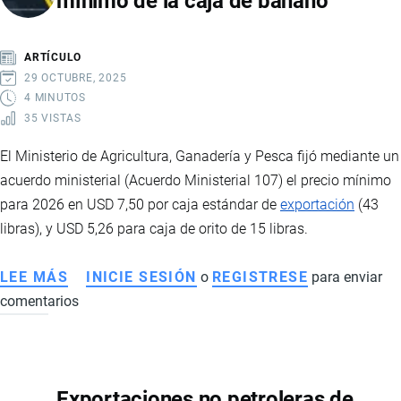
mínimo de la caja de banano
ORO
QUE
ARTÍCULO
IMPULSARÁ
29 OCTUBRE, 2025
LA
4 MINUTOS
35 VISTAS
ECONOMÍA
Y
El Ministerio de Agricultura, Ganadería y Pesca fijó mediante un
EL
acuerdo ministerial (Acuerdo Ministerial 107) el precio mínimo
EMPLEO
para 2026 en USD 7,50 por caja estándar de
exportación
(43
EN
libras), y USD 5,26 para caja de orito de 15 libras.
ECUADOR
LEE MÁS
SOBRE
INICIE SESIÓN
o
REGISTRESE
para enviar
comentarios
MAGAP
FIJÓ
EN
7,50
Exportaciones no petroleras de
EL