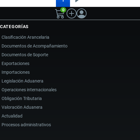
Siguiente
Paginación
EN
0
página
2026:
CHINA
CATEGORÍAS
Y
Clasificación Arancelaria
RUSIA
Documentos de Acompañamiento
IMPULSAN
Documentos de Soporte
NUEVOS
MERCADOS
Exportaciones
PESE
Importaciones
A
Legislación Aduanera
LA
Operaciones internacionales
CAÍDA
Obligación Tributaria
DE
Valoración Aduanera
INGRESOS
Actualidad
Procesos administrativos