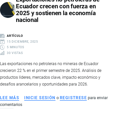
Ecuador crecen con fuerza en
PRECIO
2025 y sostienen la economía
MÍNIMO
nacional
DE
LA
CAJA
ARTÍCULO
DE
15 DICIEMBRE, 2025
BANANO
5 MINUTOS
30 VISTAS
Las exportaciones no petroleras no mineras de Ecuador
crecieron 22 % en el primer semestre de 2025. Análisis de
productos líderes, mercados clave, impacto económico y
desafíos arancelarios y oportunidades para 2026.
LEE MÁS
SOBRE
INICIE SESIÓN
o
REGISTRESE
para enviar
comentarios
EXPORTACIONES
NO