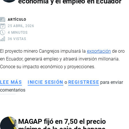
economía y el empleo en Ecuador
ECUADOR:
REQUISITOS,
TIPOS
ARTÍCULO
Y
25 ABRIL, 2026
PROCESO
4 MINUTOS
36 VISTAS
PASO
A
El proyecto minero Cangrejos impulsará la
exportación
de oro
PASO
en Ecuador, generará empleo y atraerá inversión millonaria.
Conoce su impacto económico y proyecciones.
LEE MÁS
SOBRE
INICIE SESIÓN
o
REGISTRESE
para enviar
comentarios
PROYECTO
CANGREJOS:
LA
NUEVA
MAGAP fijó en 7,50 el precio
MINA
DE