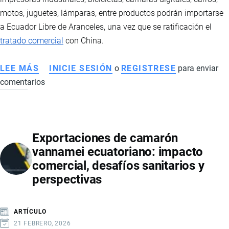
motos, juguetes, lámparas, entre productos podrán importarse
a Ecuador Libre de Aranceles, una vez que se ratificación el
tratado comercial
con China.
LEE MÁS
SOBRE
INICIE SESIÓN
o
REGISTRESE
para enviar
comentarios
PRODUCTOS
NEGOCIADOS
EN
EL
Exportaciones de camarón
TRATADO
vannamei ecuatoriano: impacto
DE
comercial, desafíos sanitarios y
LIBRE
perspectivas
COMERCIO
CON
CHINA
ARTÍCULO
21 FEBRERO, 2026