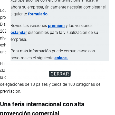
¿Es operador de comercio internacional? registre
ahora su empresa, únicamente necesita completar el
Ecuador fue distinguido con el Premio del Gobernador de la
siguiente
formulario.
provincia de Gyeonggi-do en el Concurso Internacional de
Diseño de Stands de la Feria Internacional de Flores de Goyang
Revise las versiones
premium
y las versiones
2026, uno de los eventos más relevantes del sector florícola a
estandar
disponibles para la visualización de su
nivel mundial. El país se posicionó entre las tres mejores
empresa.
exhibiciones del certamen, consolidando su reputación como
Para más información puede comunicarse con
uno de los principales exportadores de flores del mundo.
nosotros en el siguiente
enlace.
El reconocimiento fue entregado durante la ceremonia de
clausura del Goyang International Flower Award, realizado en
CERRAR
la ciudad de Goyang, Corea del Sur, un evento que reunió a
delegaciones de 18 países y cerca de 100 categorías de
premiación.
Una feria internacional con alta
proyección comercial