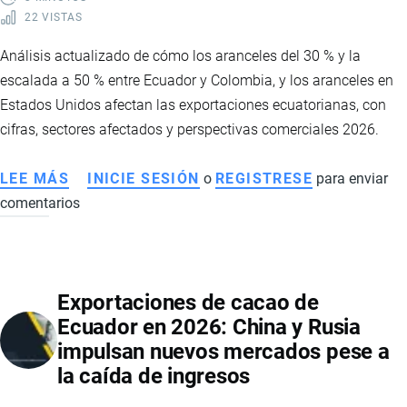
22 VISTAS
Análisis actualizado de cómo los aranceles del 30 % y la
escalada a 50 % entre Ecuador y Colombia, y los aranceles en
Estados Unidos afectan las exportaciones ecuatorianas, con
cifras, sectores afectados y perspectivas comerciales 2026.
LEE MÁS
SOBRE
INICIE SESIÓN
o
REGISTRESE
para enviar
comentarios
IMPACTO
Y
CONTEXTO
DE
Exportaciones de cacao de
ARANCELES
Ecuador en 2026: China y Rusia
ENTRE
impulsan nuevos mercados pese a
ECUADOR,
la caída de ingresos
COLOMBIA
Y