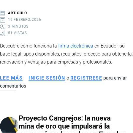
SANITARIOS
Y
ARTÍCULO
PERSPECTIVAS
19 FEBRERO, 2026
3 MINUTOS
51 VISTAS
Descubre cómo funciona la
firma electrónica
en Ecuador, su
base legal, tipos disponibles, requisitos, proceso para obtenerla,
renovación y ventajas para empresas y profesionales.
LEE MÁS
SOBRE
INICIE SESIÓN
o
REGISTRESE
para enviar
comentarios
CÓMO
FUNCIONA
LA
FIRMA
Proyecto Cangrejos: la nueva
ELECTRÓNICA
mina de oro que impulsará la
EN