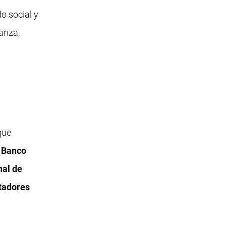
o social y
anza,
que
,
Banco
al de
tadores