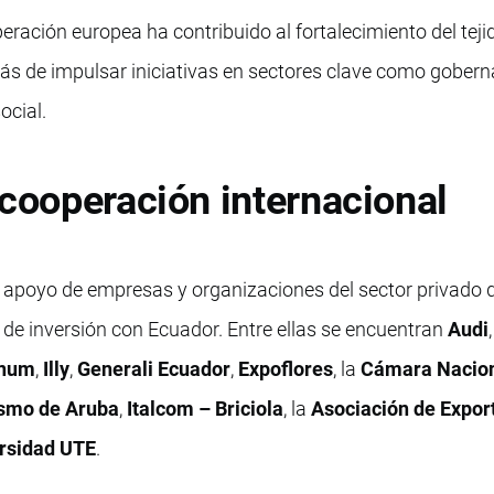
eración europea ha contribuido al fortalecimiento del tejid
emás de impulsar iniciativas en sectores clave como gobern
ocial.
 cooperación internacional
l apoyo de empresas y organizaciones del sector privado 
de inversión con Ecuador. Entre ellas se encuentran
Audi
num
,
Illy
,
Generali Ecuador
,
Expoflores
, la
Cámara Nacion
ismo de Aruba
,
Italcom – Briciola
, la
Asociación de Expor
rsidad UTE
.