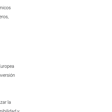
ómicos
eros,
 Europea
nversión
zar la
ibilidad y