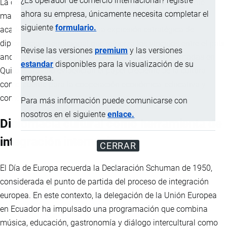
¿Es operador de comercio internacional? registre
La conmemoración del Día de Europa en Ecuador durante
ahora su empresa, únicamente necesita completar el
mayo de 2026 no solo representa una agenda cultural y
siguiente
formulario.
académica, sino también una expresión estratégica de
diplomacia internacional que refuerza los vínculos entre el país
Revise las versiones
premium
y las versiones
andino y la Unión Europea. Las actividades programadas en
estandar
disponibles para la visualización de su
Quito y Otavalo evidencian el papel creciente de la cultura
empresa.
como puente para la cooperación económica, educativa y
comercial.
Para más información puede comunicarse con
nosotros en el siguiente
enlace.
Diplomacia cultural como herramienta de
integración internacional
CERRAR
El Día de Europa recuerda la Declaración Schuman de 1950,
considerada el punto de partida del proceso de integración
europea. En este contexto, la delegación de la Unión Europea
en Ecuador ha impulsado una programación que combina
música, educación, gastronomía y diálogo intercultural como