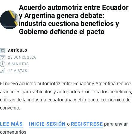
Acuerdo automotriz entre Ecuador
LOS
y Argentina genera debate:
ARANCELES
industria cuestiona beneficios y
A
Gobierno defiende el pacto
COLOMBIA:
CAUSAS,
IMPACTO
ARTÍCULO
Y
23 JUNIO, 2026
TENSIÓN
5 MINUTOS
18 VISTAS
REGIONAL
El nuevo acuerdo automotriz entre Ecuador y Argentina reduce
aranceles para vehículos y autopartes. Conozca los beneficios,
críticas de la industria ecuatoriana y el impacto económico del
convenio.
LEE MÁS
SOBRE
INICIE SESIÓN
o
REGISTRESE
para enviar
comentarios
ACUERDO