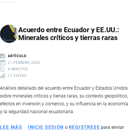
AUTOMOTRIZ
ENTRE
ECUADOR
Acuerdo entre Ecuador y EE.UU.:
Y
Minerales críticos y tierras raras
ARGENTINA
GENERA
DEBATE:
ARTÍCULO
INDUSTRIA
21 FEBRERO, 2026
CUESTIONA
4 MINUTOS
17 VISTAS
BENEFICIOS
Y
Análisis detallado del acuerdo entre Ecuador y Estados Unidos
GOBIERNO
sobre minerales críticos y tierras raras, su contexto geopolítico,
DEFIENDE
efectos en inversión y comercio, y su influencia en la economía
EL
y la seguridad nacional ecuatoriana.
PACTO
LEE MÁS
SOBRE
INICIE SESIÓN
o
REGISTRESE
para enviar