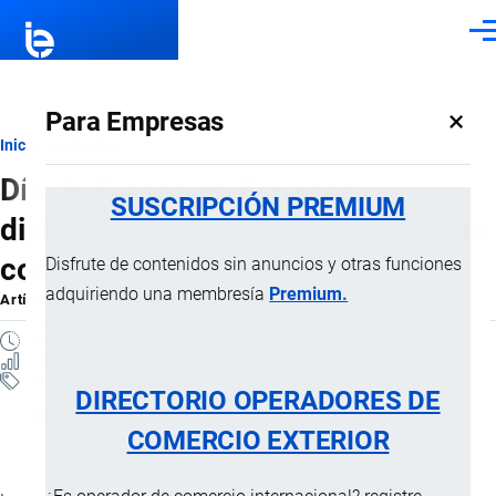
Pasar al contenido principal
Men
×
Para Empresas
Ruta
Inicio
Artículos
Día de Europa en Ecuador:
de
SUSCRIPCIÓN PREMIUM
diplomacia cultural y oportunidades
navegación
comerciales
Disfrute de contenidos sin anuncios y otras funciones
adquiriendo una membresía
Premium.
Artículo
por
Jaime Mise
, 4 Mayo, 2026
3 MINUTOS
5 VISTAS
Artículos
DIRECTORIO OPERADORES DE
Derecho Internacional
COMERCIO EXTERIOR