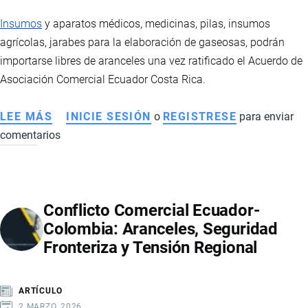
CAN
Insumos
y aparatos médicos, medicinas, pilas, insumos
DE
agrícolas, jarabes para la elaboración de gaseosas, podrán
ELIMINAR
importarse libres de aranceles una vez ratificado el Acuerdo de
ARANCELES
Asociación Comercial Ecuador Costa Rica.
LEE MÁS
SOBRE
INICIE SESIÓN
o
REGISTRESE
para enviar
comentarios
PRODUCTOS
NEGOCIADOS
EN
EL
Conflicto Comercial Ecuador-
ACUERDO
Colombia: Aranceles, Seguridad
COMERCIAL
Fronteriza y Tensión Regional
CON
COSTA
RICA
ARTÍCULO
2 MARZO, 2026