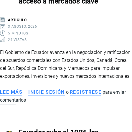
acceso a mercados clave
LOS
PRODUCTOS
QUE
ARTÍCULO
TENDRÁN
3 AGOSTO, 2026
ARANCEL
5 MINUTOS
24 VISTAS
0
%
El Gobierno de Ecuador avanza en la negociación y ratificación
Y
de acuerdos comerciales con Estados Unidos, Canadá, Corea
CÓMO
del Sur, República Dominicana y Marruecos para impulsar
IMPACTARÁ
exportaciones, inversiones y nuevos mercados internacionales.
EL
COMERCIO
LEE MÁS
SOBRE
INICIE SESIÓN
o
REGISTRESE
para enviar
BILATERAL
comentarios
ECUADOR
FORTALECE
SU
ESTRATEGIA
COMERCIAL