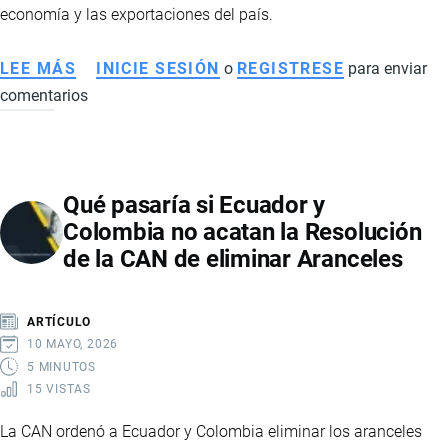
economía y las exportaciones del país.
LEE MÁS
SOBRE
INICIE SESIÓN
o
REGISTRESE
para enviar
comentarios
ACUERDO
COMERCIAL
RECÍPROCO
ENTRE
Qué pasaría si Ecuador y
ECUADOR
Colombia no acatan la Resolución
Y
de la CAN de eliminar Aranceles
ESTADOS
UNIDOS
ELIMINA
ARTÍCULO
SOBRETASAS
10 MAYO, 2026
ARANCELARIAS
5 MINUTOS
15 VISTAS
La CAN ordenó a Ecuador y Colombia eliminar los aranceles