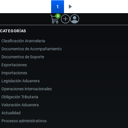
DECLARADA
1
Siguiente
Paginación
ILEGAL
0
página
POR
LA
CATEGORÍAS
CAN
Clasificación Arancelaria
ABRE
Documentos de Acompañamiento
LA
Documentos de Soporte
PUERTA
A
Exportaciones
MILLONARIAS
Importaciones
DEVOLUCIONES
Legislación Aduanera
EN
Operaciones internacionales
ECUADOR
Obligación Tributaria
Valoración Aduanera
Actualidad
Procesos administrativos