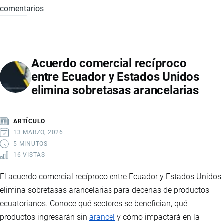
comentarios
ACUERDO
ENTRE
ECUADOR
Y
Acuerdo comercial recíproco
EE.UU.:
entre Ecuador y Estados Unidos
MINERALES
elimina sobretasas arancelarias
CRÍTICOS
Y
TIERRAS
ARTÍCULO
RARAS
13 MARZO, 2026
5 MINUTOS
16 VISTAS
El acuerdo comercial recíproco entre Ecuador y Estados Unidos
elimina sobretasas arancelarias para decenas de productos
ecuatorianos. Conoce qué sectores se benefician, qué
productos ingresarán sin
arancel
y cómo impactará en la