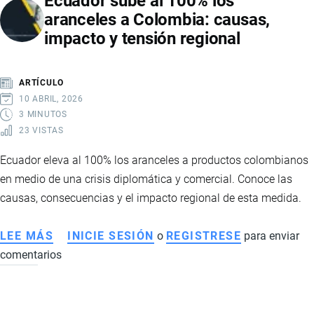
Ecuador sube al 100% los
aranceles a Colombia: causas,
CON
impacto y tensión regional
NUEVOS
ACUERDOS
INTERNACIONALES
ARTÍCULO
Y
10 ABRIL, 2026
BUSCA
3 MINUTOS
23 VISTAS
AMPLIAR
SU
Ecuador eleva al 100% los aranceles a productos colombianos
ACCESO
en medio de una crisis diplomática y comercial. Conoce las
A
causas, consecuencias y el impacto regional de esta medida.
MERCADOS
CLAVE
LEE MÁS
SOBRE
INICIE SESIÓN
o
REGISTRESE
para enviar
comentarios
ECUADOR
SUBE
AL
100%