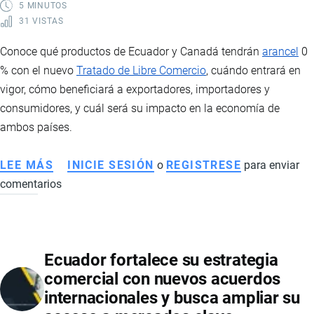
CON
5 MINUTOS
31 VISTAS
COMERCIO,
INVERSIÓN
Conoce qué productos de Ecuador y Canadá tendrán
arancel
0
Y
% con el nuevo
Tratado de Libre Comercio
, cuándo entrará en
COOPERACIÓN
vigor, cómo beneficiará a exportadores, importadores y
EN
consumidores, y cuál será su impacto en la economía de
MINERALES
ambos países.
CRÍTICOS
LEE MÁS
SOBRE
INICIE SESIÓN
o
REGISTRESE
para enviar
comentarios
TLC
ENTRE
ECUADOR
Y
Ecuador fortalece su estrategia
CANADÁ:
comercial con nuevos acuerdos
ESTOS
internacionales y busca ampliar su
SON