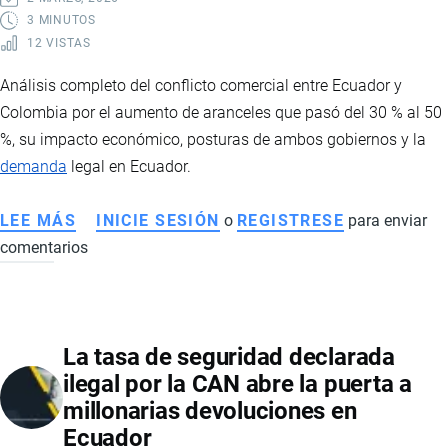
3 MINUTOS
12 VISTAS
Análisis completo del conflicto comercial entre Ecuador y
Colombia por el aumento de aranceles que pasó del 30 % al 50
%, su impacto económico, posturas de ambos gobiernos y la
demanda
legal en Ecuador.
LEE MÁS
SOBRE
INICIE SESIÓN
o
REGISTRESE
para enviar
comentarios
CONFLICTO
COMERCIAL
ECUADOR-
COLOMBIA:
La tasa de seguridad declarada
ARANCELES,
ilegal por la CAN abre la puerta a
SEGURIDAD
millonarias devoluciones en
FRONTERIZA
Ecuador
Y