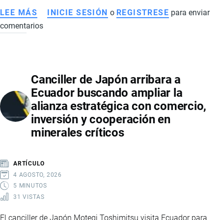
LEE MÁS
SOBRE
INICIE SESIÓN
o
REGISTRESE
para enviar
comentarios
COLOMBIA
Y
ECUADOR
EN
Canciller de Japón arribara a
DISPUTA
Ecuador buscando ampliar la
COMERCIAL:
alianza estratégica con comercio,
MEDIDAS,
inversión y cooperación en
ARANCELES
minerales críticos
Y
TENSIONES
BILATERALES
ARTÍCULO
4 AGOSTO, 2026
5 MINUTOS
31 VISTAS
El canciller de Japón Motegi Toshimitsu visita Ecuador para