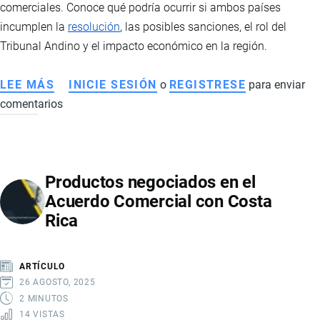
comerciales. Conoce qué podría ocurrir si ambos países
incumplen la
resolución
, las posibles sanciones, el rol del
Tribunal Andino y el impacto económico en la región.
LEE MÁS
SOBRE
INICIE SESIÓN
o
REGISTRESE
para enviar
comentarios
QUÉ
PASARÍA
SI
ECUADOR
Productos negociados en el
Y
Acuerdo Comercial con Costa
COLOMBIA
Rica
NO
ACATAN
LA
ARTÍCULO
RESOLUCIÓN
26 AGOSTO, 2025
DE
2 MINUTOS
14 VISTAS
LA