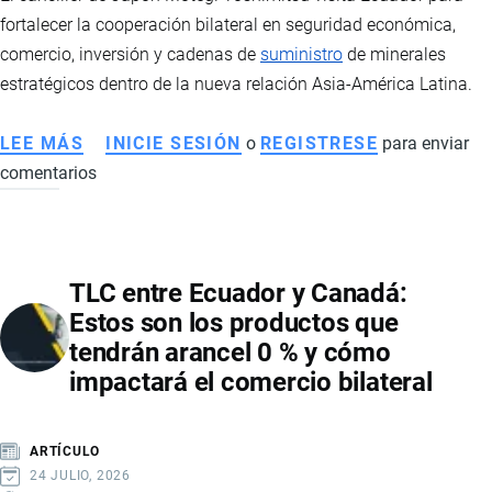
fortalecer la cooperación bilateral en seguridad económica,
comercio, inversión y cadenas de
suministro
de minerales
estratégicos dentro de la nueva relación Asia-América Latina.
LEE MÁS
SOBRE
INICIE SESIÓN
o
REGISTRESE
para enviar
comentarios
CANCILLER
DE
JAPÓN
ARRIBARA
TLC entre Ecuador y Canadá:
A
Estos son los productos que
ECUADOR
tendrán arancel 0 % y cómo
BUSCANDO
impactará el comercio bilateral
AMPLIAR
LA
ALIANZA
ARTÍCULO
ESTRATÉGICA
24 JULIO, 2026