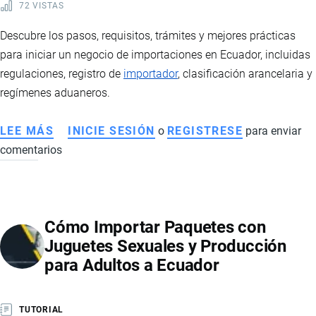
72 VISTAS
Descubre los pasos, requisitos, trámites y mejores prácticas
para iniciar un negocio de importaciones en Ecuador, incluidas
regulaciones, registro de
importador
, clasificación arancelaria y
regímenes aduaneros.
LEE MÁS
SOBRE
INICIE SESIÓN
o
REGISTRESE
para enviar
comentarios
CÓMO
INICIAR
UN
NEGOCIO
Cómo Importar Paquetes con
DE
Juguetes Sexuales y Producción
IMPORTACIONES
para Adultos a Ecuador
EN
ECUADOR:
GUÍA
TUTORIAL