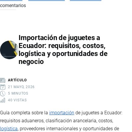
comentarios
CÓMO
FUNCIONA
LA
FIRMA
Importación de juguetes a
ELECTRÓNICA
Ecuador: requisitos, costos,
EN
logística y oportunidades de
ECUADOR:
negocio
REQUISITOS,
TIPOS
Y
ARTÍCULO
PROCESO
21 MAYO, 2026
PASO
5 MINUTOS
40 VISTAS
A
PASO
Guía completa sobre la
importación
de juguetes a Ecuador:
requisitos aduaneros, clasificación arancelaria, costos,
logística
, proveedores internacionales y oportunidades de