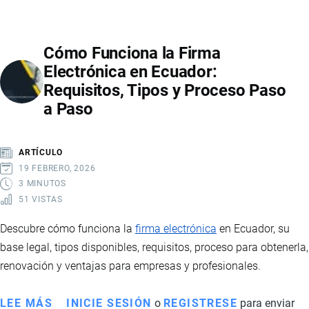
EN
EL
Cómo Funciona la Firma
TRATADO
Electrónica en Ecuador:
DE
Requisitos, Tipos y Proceso Paso
LIBRE
a Paso
COMERCIO
CON
CHINA
ARTÍCULO
19 FEBRERO, 2026
3 MINUTOS
51 VISTAS
Descubre cómo funciona la
firma electrónica
en Ecuador, su
base legal, tipos disponibles, requisitos, proceso para obtenerla,
renovación y ventajas para empresas y profesionales.
LEE MÁS
SOBRE
INICIE SESIÓN
o
REGISTRESE
para enviar