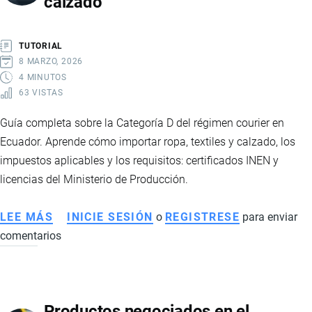
calzado
TUTORIAL
8 MARZO, 2026
4 MINUTOS
63 VISTAS
Guía completa sobre la Categoría D del régimen courier en
Ecuador. Aprende cómo importar ropa, textiles y calzado, los
impuestos aplicables y los requisitos: certificados INEN y
licencias del Ministerio de Producción.
LEE MÁS
SOBRE
INICIE SESIÓN
o
REGISTRESE
para enviar
comentarios
CATEGORÍA
D
COURIER
ECUADOR:
Productos negociados en el
CÓMO