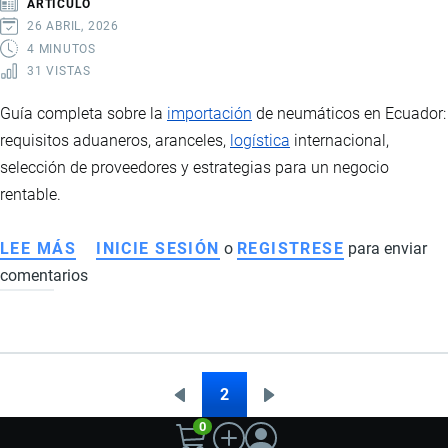
ARTÍCULO
PAQUETES
26 ABRIL, 2026
PASO
4 MINUTOS
31 VISTAS
A
PASO
Guía completa sobre la
importación
de neumáticos en Ecuador:
requisitos aduaneros, aranceles,
logística
internacional,
selección de proveedores y estrategias para un negocio
rentable.
LEE MÁS
SOBRE
INICIE SESIÓN
o
REGISTRESE
para enviar
comentarios
IMPORTACIÓN
DE
NEUMÁTICOS
EN
ECUADOR:
2
Página
Siguiente
Paginación
REQUISITOS,
0
anterior
página
COSTOS,