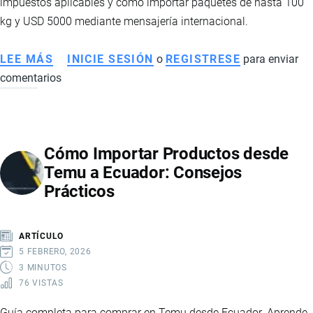
impuestos aplicables y cómo importar paquetes de hasta 100
kg y USD 5000 mediante mensajería internacional.
LEE MÁS
SOBRE
INICIE SESIÓN
o
REGISTRESE
para enviar
comentarios
CATEGORÍA
C
EN
COURIER:
Cómo Importar Productos desde
CÓMO
Temu a Ecuador: Consejos
IMPORTAR
Prácticos
PAQUETES
A
ECUADOR
ARTÍCULO
5 FEBRERO, 2026
3 MINUTOS
76 VISTAS
Guía completa para comprar en Temu desde Ecuador. Aprende