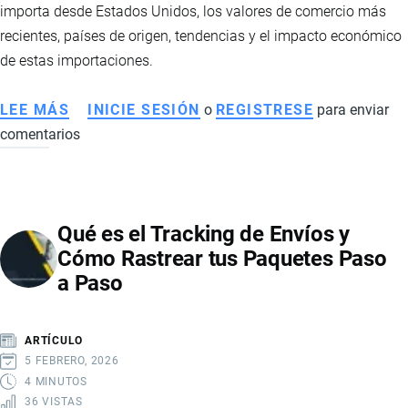
importa desde Estados Unidos, los valores de comercio más
recientes, países de origen, tendencias y el impacto económico
de estas importaciones.
LEE MÁS
SOBRE
INICIE SESIÓN
o
REGISTRESE
para enviar
comentarios
PRINCIPALES
PRODUCTOS
IMPORTADOS
POR
Qué es el Tracking de Envíos y
ECUADOR
Cómo Rastrear tus Paquetes Paso
DESDE
a Paso
ESTADOS
UNIDOS
ARTÍCULO
5 FEBRERO, 2026
4 MINUTOS
36 VISTAS