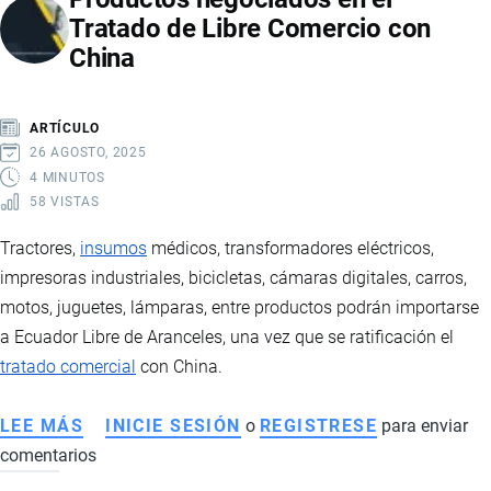
Tratado de Libre Comercio con
IMPORTAR
China
ROPA,
TEXTILES
Y
ARTÍCULO
CALZADO
26 AGOSTO, 2025
4 MINUTOS
58 VISTAS
Tractores,
insumos
médicos, transformadores eléctricos,
impresoras industriales, bicicletas, cámaras digitales, carros,
motos, juguetes, lámparas, entre productos podrán importarse
a Ecuador Libre de Aranceles, una vez que se ratificación el
tratado comercial
con China.
LEE MÁS
SOBRE
INICIE SESIÓN
o
REGISTRESE
para enviar
comentarios
PRODUCTOS
NEGOCIADOS