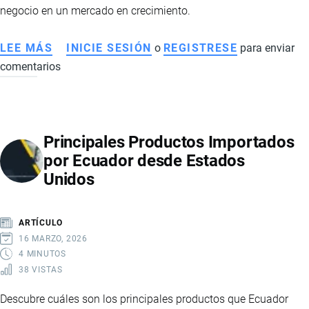
negocio en un mercado en crecimiento.
LEE MÁS
SOBRE
INICIE SESIÓN
o
REGISTRESE
para enviar
comentarios
IMPORTACIÓN
DE
JUGUETES
A
Principales Productos Importados
ECUADOR:
por Ecuador desde Estados
REQUISITOS,
Unidos
COSTOS,
LOGÍSTICA
Y
ARTÍCULO
OPORTUNIDADES
16 MARZO, 2026
DE
4 MINUTOS
38 VISTAS
NEGOCIO
Descubre cuáles son los principales productos que Ecuador