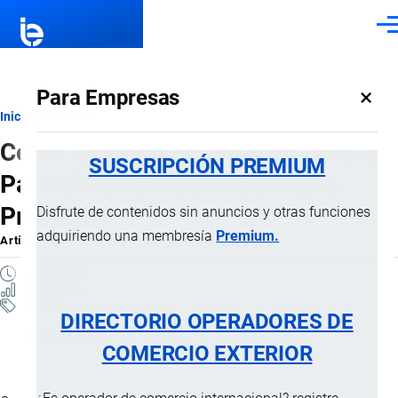
Pasar al contenido principal
Men
×
Para Empresas
Ruta
Inicio
Artículos
Cómo Comprar en Amazon Paso a
de
SUSCRIPCIÓN PREMIUM
Paso desde Ecuador: Consejos
navegación
Prácticos
Disfrute de contenidos sin anuncios y otras funciones
adquiriendo una membresía
Premium.
Artículo
por
Jaime Mise
, 5 Febrero, 2026
4 MINUTOS
96 VISTAS
Artículos
DIRECTORIO OPERADORES DE
Importaciones
COMERCIO EXTERIOR