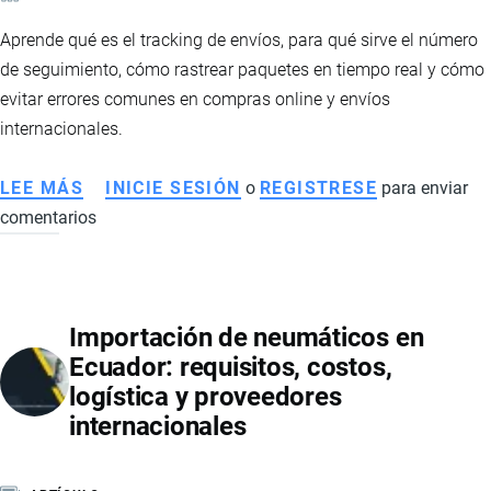
Aprende qué es el tracking de envíos, para qué sirve el número
de seguimiento, cómo rastrear paquetes en tiempo real y cómo
evitar errores comunes en compras online y envíos
internacionales.
LEE MÁS
SOBRE
INICIE SESIÓN
o
REGISTRESE
para enviar
comentarios
QUÉ
ES
EL
TRACKING
Importación de neumáticos en
DE
Ecuador: requisitos, costos,
ENVÍOS
logística y proveedores
Y
internacionales
CÓMO
RASTREAR
TUS