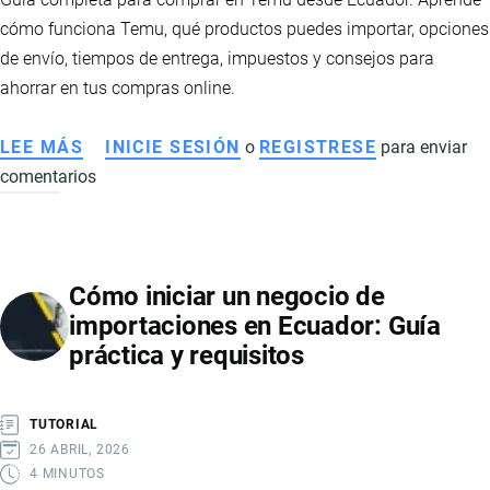
cómo funciona Temu, qué productos puedes importar, opciones
de envío, tiempos de entrega, impuestos y consejos para
ahorrar en tus compras online.
LEE MÁS
SOBRE
INICIE SESIÓN
o
REGISTRESE
para enviar
comentarios
CÓMO
IMPORTAR
PRODUCTOS
DESDE
Cómo iniciar un negocio de
TEMU
importaciones en Ecuador: Guía
A
práctica y requisitos
ECUADOR:
CONSEJOS
PRÁCTICOS
TUTORIAL
26 ABRIL, 2026
4 MINUTOS