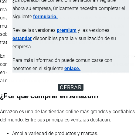
¿Es operador de comercio internacional? registre
Comprar por internet se ha convertido en una de las formas
ahora su empresa, únicamente necesita completar el
más prácticas de adquirir productos, ahorrar dinero y acceder a
siguiente
formulario.
una enorme variedad de marcas y artículos. Sin embargo, para
muchas personas todavía existe desconfianza o confusión
Revise las versiones
premium
y las versiones
sobre cómo funciona el proceso, especialmente cuando se
estandar
disponibles para la visualización de su
trata de plataformas internacionales como Amazon.
empresa.
En esta guía te explicamos, de forma clara y actualizada, cómo
Para más información puede comunicarse con
comprar en Amazon desde Ecuador, qué debes tener en cuenta
nosotros en el siguiente
enlace.
en cada paso y qué recomendaciones seguir para aprovechar
al máximo tu compra sin cometer errores.
CERRAR
¿Por qué comprar en Amazon?
Amazon es una de las tiendas online más grandes y confiables
del mundo. Entre sus principales ventajas destacan:
Amplia variedad de productos y marcas.