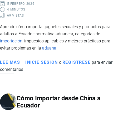
PRÁCTICA
5 FEBRERO, 2026
Y
4 MINUTOS
69 VISTAS
REQUISITOS
Aprende cómo importar juguetes sexuales y productos para
adultos a Ecuador: normativa aduanera, categorías de
importación
, impuestos aplicables y mejores prácticas para
evitar problemas en la
aduana
.
LEE MÁS
SOBRE
INICIE SESIÓN
o
REGISTRESE
para enviar
comentarios
CÓMO
IMPORTAR
PAQUETES
CON
Cómo Importar desde China a
JUGUETES
Ecuador
SEXUALES
Y