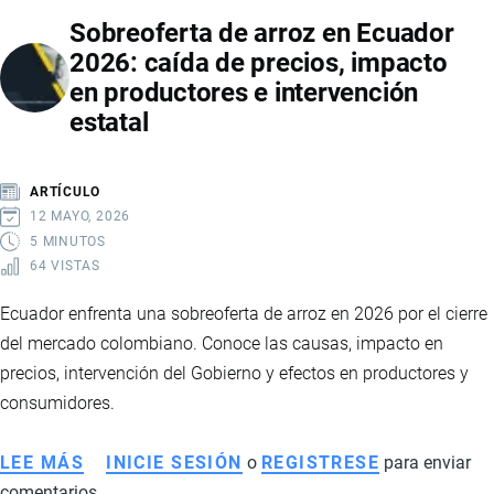
SEGURIDAD
Sobreoferta de arroz en Ecuador
INTEGRAL
2026: caída de precios, impacto
2025-
en productores e intervención
2029:
estatal
LA
NUEVA
HOJA
ARTÍCULO
DE
12 MAYO, 2026
RUTA
5 MINUTOS
64 VISTAS
DEL
GOBIERNO
Ecuador enfrenta una sobreoferta de arroz en 2026 por el cierre
PARA
del mercado colombiano. Conoce las causas, impacto en
ENFRENTAR
precios, intervención del Gobierno y efectos en productores y
EL
consumidores.
CRIMEN
ORGANIZADO
LEE MÁS
SOBRE
INICIE SESIÓN
o
REGISTRESE
para enviar
EN
comentarios
SOBREOFERTA