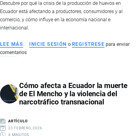
Descubre por qué la crisis de la producción de huevos en
AUTOGENERACIÓN
Ecuador está afectando a productores, consumidores y al
ELÉCTRICA
comercio, y cómo influye en la economía nacional e
internacional.
LEE MÁS
SOBRE
INICIE SESIÓN
o
REGISTRESE
para enviar
comentarios
CRISIS
DEL
SECTOR
AVÍCOLA
Cómo afecta a Ecuador la muerte
EN
de El Mencho y la violencia del
ECUADOR:
narcotráfico transnacional
CAUSAS,
CONSECUENCIAS
Y
ARTÍCULO
EFECTOS
23 FEBRERO, 2026
ECONÓMICOS
4 MINUTOS