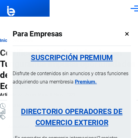
Pasar al contenido principal
Men
×
Para Empresas
Ruta
Inicio
Artículos
Certificación sanitaria bovina en
de
SUSCRIPCIÓN PREMIUM
Tungurahua impulsa oportunidades
navegación
de exportación ganadera en
Disfrute de contenidos sin anuncios y otras funciones
adquiriendo una membresía
Premium.
Ecuador
Artículo
por
Jaime Mise
, 8 Mayo, 2026
4 MINUTOS
DIRECTORIO OPERADORES DE
2 VISTAS
Artículos
COMERCIO EXTERIOR
Actualidad