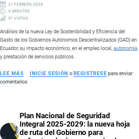
21 FEBRERO, 2026
4 MINUTOS
91 VISTAS
Análisis de la nueva Ley de Sostenibilidad y Eficiencia del
Gasto de los Gobiernos Autónomos Descentralizados (GAD) en
Ecuador, su impacto económico, en el empleo local,
autonomía
y prestación de servicios públicos.
LEE MÁS
SOBRE
INICIE SESIÓN
o
REGISTRESE
para enviar
comentarios
REFORMA
AL
COOTAD
EN
Plan Nacional de Seguridad
ECUADOR:
Integral 2025-2029: la nueva hoja
IMPLICACIONES
de ruta del Gobierno para
ECONÓMICAS,