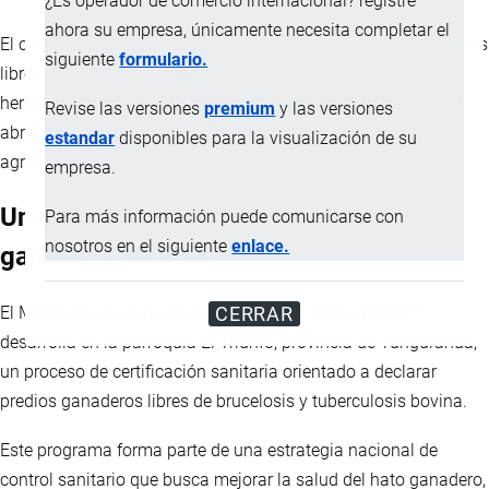
¿Es operador de comercio internacional? registre
ahora su empresa, únicamente necesita completar el
El control de enfermedades bovinas y la certificación de predios
siguiente
formulario.
libres de brucelosis y tuberculosis se posicionan como
herramientas clave para mejorar la productividad ganadera y
Revise las versiones
premium
y las versiones
abrir nuevas oportunidades de
exportación
en el sector
estandar
disponibles para la visualización de su
agropecuario ecuatoriano.
empresa.
Un programa sanitario para fortalecer la
Para más información puede comunicarse con
nosotros en el siguiente
enlace.
ganadería lechera
El Ministerio de Agricultura, Ganadería y Pesca (MAGP)
CERRAR
desarrolla en la parroquia El Triunfo, provincia de Tungurahua,
un proceso de certificación sanitaria orientado a declarar
predios ganaderos libres de brucelosis y tuberculosis bovina.
Este programa forma parte de una estrategia nacional de
control sanitario que busca mejorar la salud del hato ganadero,