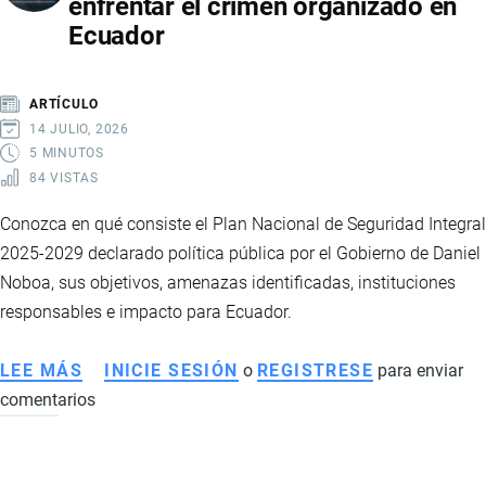
enfrentar el crimen organizado en
EMPLEO
Ecuador
Y
FINANZAS
LOCALES
ARTÍCULO
14 JULIO, 2026
5 MINUTOS
84 VISTAS
Conozca en qué consiste el Plan Nacional de Seguridad Integral
2025-2029 declarado política pública por el Gobierno de Daniel
Noboa, sus objetivos, amenazas identificadas, instituciones
responsables e impacto para Ecuador.
LEE MÁS
SOBRE
INICIE SESIÓN
o
REGISTRESE
para enviar
comentarios
PLAN
NACIONAL
DE