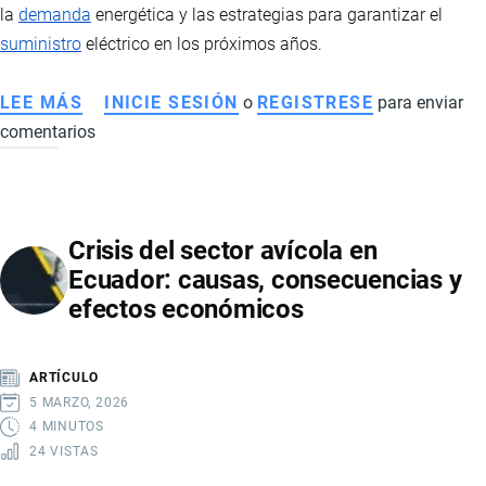
LA
la
demanda
energética y las estrategias para garantizar el
INDUSTRIA
suministro
eléctrico en los próximos años.
CHOCOLATERA
LEE MÁS
SOBRE
INICIE SESIÓN
o
REGISTRESE
para enviar
comentarios
MINERÍA
EN
ECUADOR:
PROYECTOS
Crisis del sector avícola en
QUE
Ecuador: causas, consecuencias y
IMPULSARÁN
efectos económicos
LA
PRODUCCIÓN
Y
ARTÍCULO
EL
5 MARZO, 2026
DESAFÍO
4 MINUTOS
24 VISTAS
DE
LA