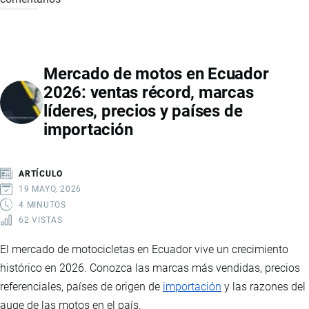
ECUADOR
DE
ARROZ
EN
Mercado de motos en Ecuador
ECUADOR
2026: ventas récord, marcas
2026:
líderes, precios y países de
CAÍDA
importación
DE
PRECIOS,
IMPACTO
ARTÍCULO
EN
19 MAYO, 2026
PRODUCTORES
4 MINUTOS
62 VISTAS
E
INTERVENCIÓN
El mercado de motocicletas en Ecuador vive un crecimiento
ESTATAL
histórico en 2026. Conozca las marcas más vendidas, precios
referenciales, países de origen de
importación
y las razones del
auge de las motos en el país.