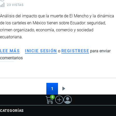
23 VISTAS
Análisis del impacto que la muerte de El Mencho y la dinámica
de los carteles en México tienen sobre Ecuador: seguridad,
crimen organizado, economía, comercio y sociedad
ecuatoriana.
LEE MÁS
SOBRE
INICIE SESIÓN
o
REGISTRESE
para enviar
comentarios
CÓMO
AFECTA
A
ECUADOR
LA
1
Siguiente
Paginación
MUERTE
0
página
DE
EL
CATEGORÍAS
MENCHO