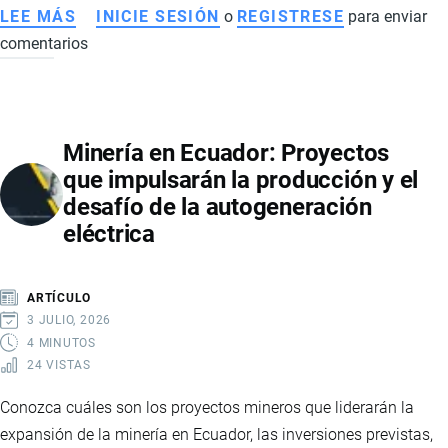
LEE MÁS
SOBRE
INICIE SESIÓN
o
REGISTRESE
para enviar
comentarios
GRUPO
NUTRESA
ADQUIERE
LA
Minería en Ecuador: Proyectos
UNIVERSAL:
que impulsarán la producción y el
QUÉ
desafío de la autogeneración
SIGNIFICA
eléctrica
PARA
ECUADOR,
SUS
ARTÍCULO
EXPORTACIONES
3 JULIO, 2026
Y
4 MINUTOS
24 VISTAS
EL
FUTURO
Conozca cuáles son los proyectos mineros que liderarán la
DE
expansión de la minería en Ecuador, las inversiones previstas,