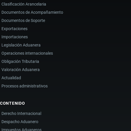
Clasificación Arancelaria
Y
Documentos de Acompañamiento
LA
Documentos de Soporte
VIOLENCIA
DEL
Exportaciones
NARCOTRÁFICO
Importaciones
TRANSNACIONAL
Legislación Aduanera
Operaciones internacionales
Obligación Tributaria
Valoración Aduanera
Actualidad
Procesos administrativos
CONTENIDO
Derecho Internacional
Despacho Aduanero
Impuestos Aduaneros