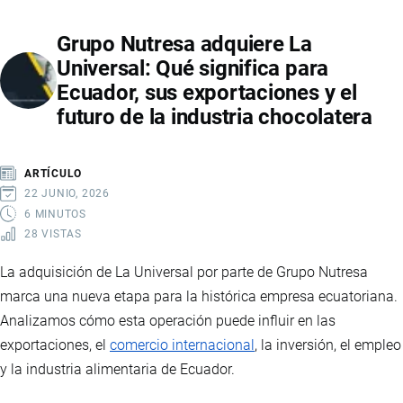
ECUADOR:
Grupo Nutresa adquiere La
EL
Universal: Qué significa para
MERCADO
Ecuador, sus exportaciones y el
VIVE
futuro de la industria chocolatera
UN
CRECIMIENTO
HISTÓRICO
ARTÍCULO
IMPULSADO
22 JUNIO, 2026
POR
6 MINUTOS
28 VISTAS
MARCAS
CHINAS
La adquisición de La Universal por parte de Grupo Nutresa
Y
marca una nueva etapa para la histórica empresa ecuatoriana.
NUEVAS
Analizamos cómo esta operación puede influir en las
TENDENCIAS
exportaciones, el
comercio internacional
, la inversión, el empleo
DE
y la industria alimentaria de Ecuador.
MOVILIDAD