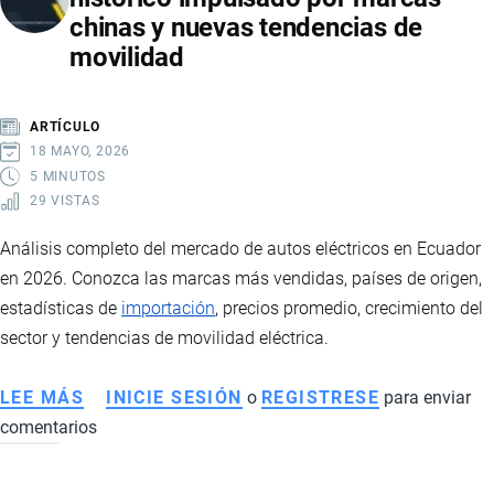
chinas y nuevas tendencias de
COMERCIAL
movilidad
IMPULSA
CONSUMO
DE
ARTÍCULO
MARCAS
18 MAYO, 2026
NACIONALES
5 MINUTOS
29 VISTAS
Análisis completo del mercado de autos eléctricos en Ecuador
en 2026. Conozca las marcas más vendidas, países de origen,
estadísticas de
importación
, precios promedio, crecimiento del
sector y tendencias de movilidad eléctrica.
LEE MÁS
SOBRE
INICIE SESIÓN
o
REGISTRESE
para enviar
comentarios
AUTOS
ELÉCTRICOS
EN