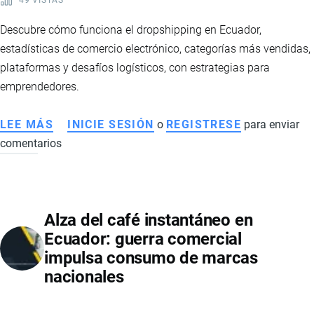
FORTALECIMIENTO
FINANCIERO
Descubre cómo funciona el dropshipping en Ecuador,
estadísticas de comercio electrónico, categorías más vendidas,
plataformas y desafíos logísticos, con estrategias para
emprendedores.
LEE MÁS
SOBRE
INICIE SESIÓN
o
REGISTRESE
para enviar
comentarios
DROPSHIPPING
EN
ECUADOR:
GUÍA
Alza del café instantáneo en
COMPLETA
Ecuador: guerra comercial
PARA
impulsa consumo de marcas
EMPRENDEDORES
nacionales
EN
COMERCIO
ELECTRÓNICO