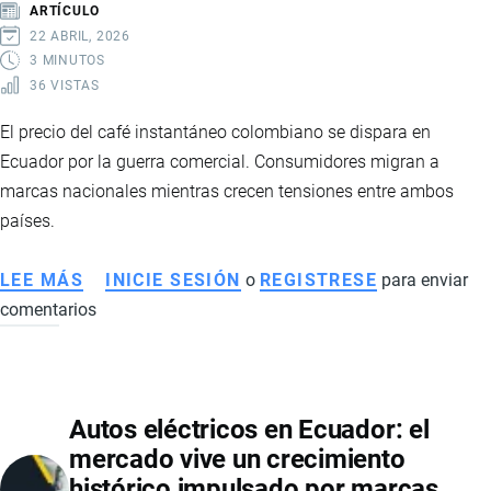
ARTÍCULO
22 ABRIL, 2026
3 MINUTOS
36 VISTAS
El precio del café instantáneo colombiano se dispara en
Ecuador por la guerra comercial. Consumidores migran a
marcas nacionales mientras crecen tensiones entre ambos
países.
LEE MÁS
SOBRE
INICIE SESIÓN
o
REGISTRESE
para enviar
comentarios
ALZA
DEL
CAFÉ
INSTANTÁNEO
Autos eléctricos en Ecuador: el
EN
mercado vive un crecimiento
ECUADOR:
histórico impulsado por marcas
GUERRA