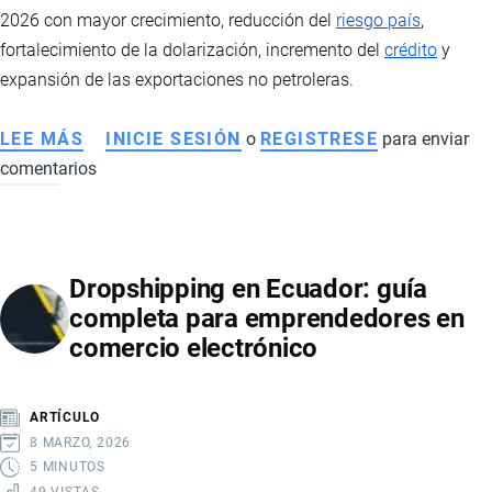
IMPORTACIÓN
2026 con mayor crecimiento, reducción del
riesgo país
,
fortalecimiento de la dolarización, incremento del
crédito
y
expansión de las exportaciones no petroleras.
LEE MÁS
SOBRE
INICIE SESIÓN
o
REGISTRESE
para enviar
comentarios
ECONOMÍA
DE
ECUADOR
EN
Dropshipping en Ecuador: guía
2026:
completa para emprendedores en
SEÑALES
comercio electrónico
DE
RECUPERACIÓN,
MAYOR
ARTÍCULO
ESTABILIDAD
8 MARZO, 2026
Y
5 MINUTOS
49 VISTAS