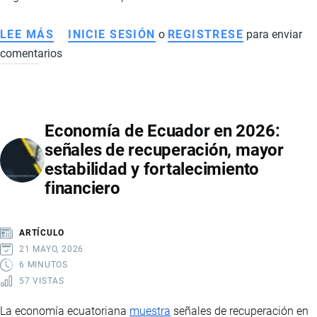
LEE MÁS
SOBRE
INICIE SESIÓN
o
REGISTRESE
para enviar
comentarios
MERCADO
DE
MOTOS
EN
Economía de Ecuador en 2026:
ECUADOR
señales de recuperación, mayor
2026:
estabilidad y fortalecimiento
VENTAS
financiero
RÉCORD,
MARCAS
LÍDERES,
ARTÍCULO
PRECIOS
21 MAYO, 2026
Y
6 MINUTOS
57 VISTAS
PAÍSES
DE
La economía ecuatoriana
muestra
señales de recuperación en