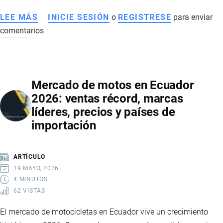
ORGANIZADO
LEE MÁS
SOBRE
INICIE SESIÓN
o
REGISTRESE
para enviar
EN
comentarios
SOBREOFERTA
ECUADOR
DE
ARROZ
EN
Mercado de motos en Ecuador
ECUADOR
2026: ventas récord, marcas
2026:
líderes, precios y países de
CAÍDA
importación
DE
PRECIOS,
IMPACTO
ARTÍCULO
EN
19 MAYO, 2026
PRODUCTORES
4 MINUTOS
62 VISTAS
E
INTERVENCIÓN
El mercado de motocicletas en Ecuador vive un crecimiento
ESTATAL