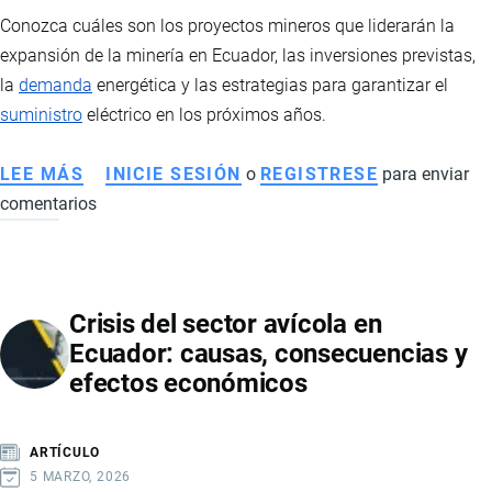
FUTURO
Conozca cuáles son los proyectos mineros que liderarán la
DE
expansión de la minería en Ecuador, las inversiones previstas,
LA
la
demanda
energética y las estrategias para garantizar el
INDUSTRIA
suministro
eléctrico en los próximos años.
CHOCOLATERA
LEE MÁS
SOBRE
INICIE SESIÓN
o
REGISTRESE
para enviar
comentarios
MINERÍA
EN
ECUADOR:
PROYECTOS
Crisis del sector avícola en
QUE
Ecuador: causas, consecuencias y
IMPULSARÁN
efectos económicos
LA
PRODUCCIÓN
Y
ARTÍCULO
EL
5 MARZO, 2026