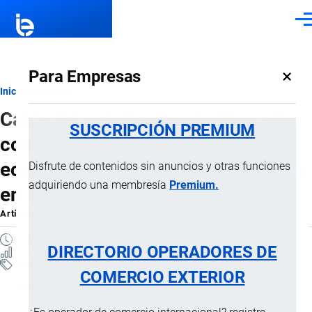
Pasar al contenido principal
Men
×
Para Empresas
Ruta
Inicio
Artículos
Caída del petróleo y subsidios a los
de
SUSCRIPCIÓN PREMIUM
combustibles: así impactan en la
navegación
economía y el comercio de Ecuador
Disfrute de contenidos sin anuncios y otras funciones
adquiriendo una membresía
Premium.
en 2026
Artículo
por
Jaime Mise
, 15 Junio, 2026
5 MINUTOS
DIRECTORIO OPERADORES DE
12 VISTAS
Artículos
COMERCIO EXTERIOR
Actualidad