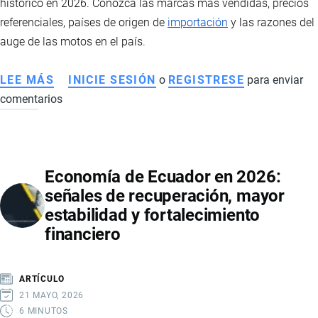
histórico en 2026. Conozca las marcas más vendidas, precios
referenciales, países de origen de
importación
y las razones del
auge de las motos en el país.
LEE MÁS
SOBRE
INICIE SESIÓN
o
REGISTRESE
para enviar
comentarios
MERCADO
DE
MOTOS
EN
Economía de Ecuador en 2026:
ECUADOR
señales de recuperación, mayor
2026:
estabilidad y fortalecimiento
VENTAS
financiero
RÉCORD,
MARCAS
LÍDERES,
ARTÍCULO
PRECIOS
21 MAYO, 2026
Y
6 MINUTOS