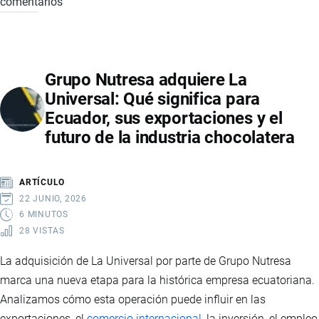
comentarios
AUTOS
ELÉCTRICOS
EN
ECUADOR:
Grupo Nutresa adquiere La
EL
Universal: Qué significa para
MERCADO
Ecuador, sus exportaciones y el
VIVE
futuro de la industria chocolatera
UN
CRECIMIENTO
HISTÓRICO
ARTÍCULO
IMPULSADO
22 JUNIO, 2026
POR
6 MINUTOS
28 VISTAS
MARCAS
CHINAS
La adquisición de La Universal por parte de Grupo Nutresa
Y
marca una nueva etapa para la histórica empresa ecuatoriana.
NUEVAS
Analizamos cómo esta operación puede influir en las
TENDENCIAS
exportaciones, el
comercio internacional
, la inversión, el empleo