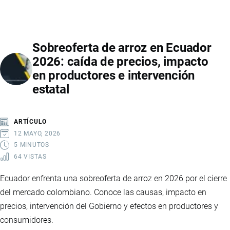
NACIONAL
DE
SEGURIDAD
Sobreoferta de arroz en Ecuador
INTEGRAL
2026: caída de precios, impacto
2025-
en productores e intervención
2029:
estatal
LA
NUEVA
HOJA
ARTÍCULO
DE
12 MAYO, 2026
RUTA
5 MINUTOS
64 VISTAS
DEL
GOBIERNO
Ecuador enfrenta una sobreoferta de arroz en 2026 por el cierre
PARA
del mercado colombiano. Conoce las causas, impacto en
ENFRENTAR
precios, intervención del Gobierno y efectos en productores y
EL
consumidores.
CRIMEN