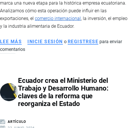
marca una nueva etapa para la histórica empresa ecuatoriana.
NUEVAS
Analizamos cómo esta operación puede influir en las
TENDENCIAS
exportaciones, el
comercio internacional
, la inversión, el empleo
DE
y la industria alimentaria de Ecuador.
MOVILIDAD
LEE MÁS
SOBRE
INICIE SESIÓN
o
REGISTRESE
para enviar
comentarios
GRUPO
NUTRESA
ADQUIERE
LA
Ecuador crea el Ministerio del
UNIVERSAL:
Trabajo y Desarrollo Humano:
QUÉ
claves de la reforma que
SIGNIFICA
reorganiza el Estado
PARA
ECUADOR,
SUS
ARTÍCULO
EXPORTACIONES