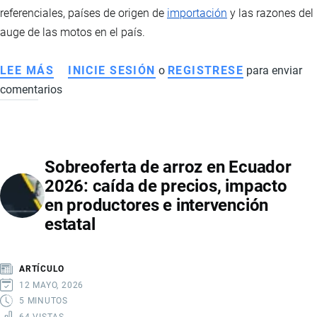
ENFRENTAR
referenciales, países de origen de
importación
y las razones del
EL
auge de las motos en el país.
CRIMEN
ORGANIZADO
LEE MÁS
SOBRE
INICIE SESIÓN
o
REGISTRESE
para enviar
EN
comentarios
MERCADO
ECUADOR
DE
MOTOS
EN
Sobreoferta de arroz en Ecuador
ECUADOR
2026: caída de precios, impacto
2026:
en productores e intervención
VENTAS
estatal
RÉCORD,
MARCAS
LÍDERES,
ARTÍCULO
PRECIOS
12 MAYO, 2026
Y
5 MINUTOS
64 VISTAS