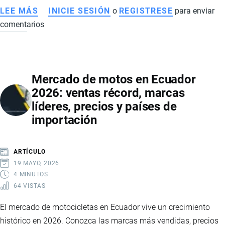
LEE MÁS
SOBRE
INICIE SESIÓN
o
REGISTRESE
para enviar
comentarios
PLAN
NACIONAL
DE
SEGURIDAD
Mercado de motos en Ecuador
INTEGRAL
2026: ventas récord, marcas
2025-
líderes, precios y países de
2029:
importación
LA
NUEVA
HOJA
ARTÍCULO
DE
19 MAYO, 2026
RUTA
4 MINUTOS
64 VISTAS
DEL
GOBIERNO
El mercado de motocicletas en Ecuador vive un crecimiento
PARA
histórico en 2026. Conozca las marcas más vendidas, precios