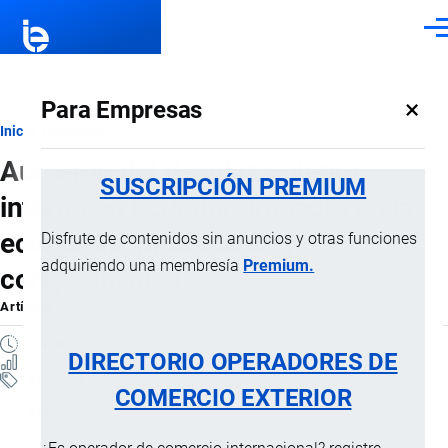
Pasar al contenido principal
Men
×
Para Empresas
Ruta
Inicio
Artículos
Aumento del desplazamiento
de
SUSCRIPCIÓN PREMIUM
interno en Ecuador: Impacto en la
navegación
economía, producción y
Disfrute de contenidos sin anuncios y otras funciones
adquiriendo una membresía
Premium.
competitividad
Artículo
por
Jaime Mise
, 12 Mayo, 2026
3 MINUTOS
DIRECTORIO OPERADORES DE
6 VISTAS
Artículos
COMERCIO EXTERIOR
Actualidad