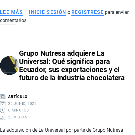
LEE MÁS
SOBRE
INICIE SESIÓN
o
REGISTRESE
para enviar
comentarios
AUTOS
ELÉCTRICOS
EN
ECUADOR:
Grupo Nutresa adquiere La
EL
Universal: Qué significa para
MERCADO
Ecuador, sus exportaciones y el
VIVE
futuro de la industria chocolatera
UN
CRECIMIENTO
HISTÓRICO
ARTÍCULO
IMPULSADO
22 JUNIO, 2026
POR
6 MINUTOS
28 VISTAS
MARCAS
CHINAS
La adquisición de La Universal por parte de Grupo Nutresa
Y