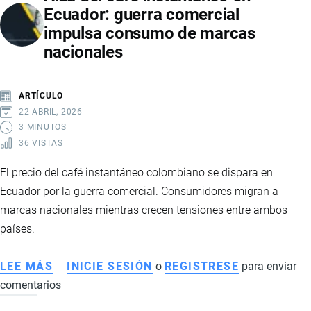
Ecuador: guerra comercial
PARA
impulsa consumo de marcas
EMPRENDEDORES
nacionales
EN
COMERCIO
ELECTRÓNICO
ARTÍCULO
22 ABRIL, 2026
3 MINUTOS
36 VISTAS
El precio del café instantáneo colombiano se dispara en
Ecuador por la guerra comercial. Consumidores migran a
marcas nacionales mientras crecen tensiones entre ambos
países.
LEE MÁS
SOBRE
INICIE SESIÓN
o
REGISTRESE
para enviar
comentarios
ALZA
DEL