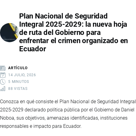
EN
Plan Nacional de Seguridad
ECUADOR:
Integral 2025-2029: la nueva hoja
IMPLICACIONES
de ruta del Gobierno para
ECONÓMICAS,
enfrentar el crimen organizado en
EMPLEO
Ecuador
Y
FINANZAS
LOCALES
ARTÍCULO
14 JULIO, 2026
5 MINUTOS
88 VISTAS
Conozca en qué consiste el Plan Nacional de Seguridad Integral
2025-2029 declarado política pública por el Gobierno de Daniel
Noboa, sus objetivos, amenazas identificadas, instituciones
responsables e impacto para Ecuador.