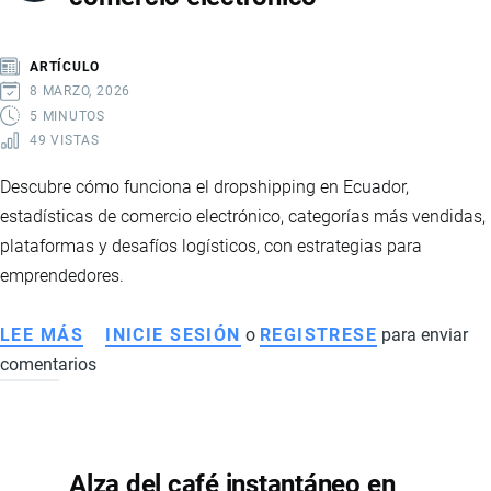
RECUPERACIÓN,
MAYOR
ARTÍCULO
ESTABILIDAD
8 MARZO, 2026
Y
5 MINUTOS
49 VISTAS
FORTALECIMIENTO
FINANCIERO
Descubre cómo funciona el dropshipping en Ecuador,
estadísticas de comercio electrónico, categorías más vendidas,
plataformas y desafíos logísticos, con estrategias para
emprendedores.
LEE MÁS
SOBRE
INICIE SESIÓN
o
REGISTRESE
para enviar
comentarios
DROPSHIPPING
EN
ECUADOR:
GUÍA
Alza del café instantáneo en
COMPLETA