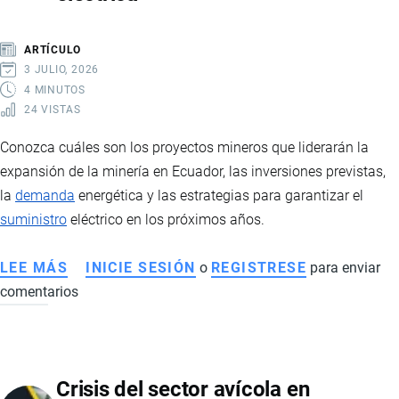
HUMANO:
CLAVES
ARTÍCULO
DE
3 JULIO, 2026
LA
4 MINUTOS
24 VISTAS
REFORMA
QUE
Conozca cuáles son los proyectos mineros que liderarán la
REORGANIZA
expansión de la minería en Ecuador, las inversiones previstas,
EL
la
demanda
energética y las estrategias para garantizar el
ESTADO
suministro
eléctrico en los próximos años.
LEE MÁS
SOBRE
INICIE SESIÓN
o
REGISTRESE
para enviar
comentarios
MINERÍA
EN
ECUADOR:
PROYECTOS
Crisis del sector avícola en
QUE