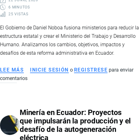
22 JUNIO, 2026
Y
6 MINUTOS
25 VISTAS
EL
FUTURO
El Gobierno de Daniel Noboa fusiona ministerios para reducir la
DE
estructura estatal y crear el Ministerio del Trabajo y Desarrollo
LA
Humano. Analizamos los cambios, objetivos, impactos y
INDUSTRIA
desafíos de esta reforma administrativa en Ecuador.
CHOCOLATERA
LEE MÁS
SOBRE
INICIE SESIÓN
o
REGISTRESE
para enviar
comentarios
ECUADOR
CREA
EL
MINISTERIO
Minería en Ecuador: Proyectos
DEL
que impulsarán la producción y el
TRABAJO
desafío de la autogeneración
Y
eléctrica
DESARROLLO