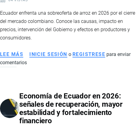
PAÍSES
DE
Ecuador enfrenta una sobreoferta de arroz en 2026 por el cierre
IMPORTACIÓN
del mercado colombiano. Conoce las causas, impacto en
precios, intervención del Gobierno y efectos en productores y
consumidores.
LEE MÁS
SOBRE
INICIE SESIÓN
o
REGISTRESE
para enviar
comentarios
SOBREOFERTA
DE
ARROZ
EN
Economía de Ecuador en 2026:
ECUADOR
señales de recuperación, mayor
2026:
estabilidad y fortalecimiento
CAÍDA
financiero
DE
PRECIOS,
IMPACTO