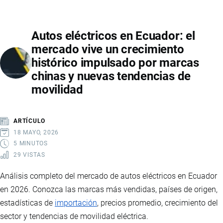
CAFÉ
INSTANTÁNEO
Autos eléctricos en Ecuador: el
EN
mercado vive un crecimiento
ECUADOR:
histórico impulsado por marcas
GUERRA
chinas y nuevas tendencias de
COMERCIAL
movilidad
IMPULSA
CONSUMO
DE
ARTÍCULO
MARCAS
18 MAYO, 2026
NACIONALES
5 MINUTOS
29 VISTAS
Análisis completo del mercado de autos eléctricos en Ecuador
en 2026. Conozca las marcas más vendidas, países de origen,
estadísticas de
importación
, precios promedio, crecimiento del
sector y tendencias de movilidad eléctrica.