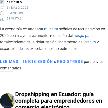
ARTÍCULO
EN
21 MAYO, 2026
PRODUCTORES
6 MINUTOS
58 VISTAS
E
INTERVENCIÓN
La economía ecuatoriana
muestra
señales de recuperación en
ESTATAL
2026 con mayor crecimiento, reducción del
riesgo país
,
fortalecimiento de la dolarización, incremento del
crédito
y
expansión de las exportaciones no petroleras.
LEE MÁS
SOBRE
INICIE SESIÓN
o
REGISTRESE
para enviar
comentarios
ECONOMÍA
DE
ECUADOR
EN
Dropshipping en Ecuador: guía
2026:
completa para emprendedores en
SEÑALES
comercio electrónico
DE