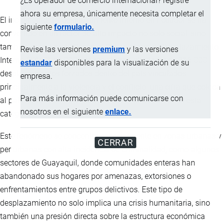
¿Es operador de comercio internacional? registre
ahora su empresa, únicamente necesita completar el
El incremento del desplazamiento interno en Ecuador se ha
siguiente
formulario.
convertido en un factor de alto impacto no solo social, sino
también económico. Según el Observatorio de Desplazamiento
Revise las versiones
premium
y las versiones
Interno (IDMC), en 2025 se registraron alrededor de 316.000
estandar
disponibles para la visualización de su
desplazamientos forzados dentro del país vinculados
empresa.
principalmente a la violencia y el conflicto, una cifra que coloca
Para más información puede comunicarse con
al país entre los más afectados de América Latina en esta
nosotros en el siguiente
enlace.
categoría.
Este fenómeno se concentra especialmente en zonas urbanas y
CERRAR
periurbanas con alta incidencia de criminalidad, como algunos
sectores de Guayaquil, donde comunidades enteras han
abandonado sus hogares por amenazas, extorsiones o
enfrentamientos entre grupos delictivos. Este tipo de
desplazamiento no solo implica una crisis humanitaria, sino
también una presión directa sobre la estructura económica