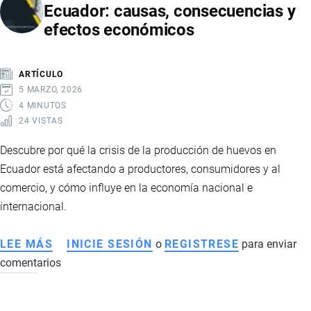
Ecuador: causas, consecuencias y
IMPULSARÁN
efectos económicos
LA
PRODUCCIÓN
Y
ARTÍCULO
EL
5 MARZO, 2026
DESAFÍO
4 MINUTOS
24 VISTAS
DE
LA
Descubre por qué la crisis de la producción de huevos en
AUTOGENERACIÓN
Ecuador está afectando a productores, consumidores y al
ELÉCTRICA
comercio, y cómo influye en la economía nacional e
internacional.
LEE MÁS
SOBRE
INICIE SESIÓN
o
REGISTRESE
para enviar
comentarios
CRISIS
DEL
SECTOR