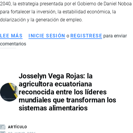
2040, la estrategia presentada por el Gobierno de Daniel Noboa
para fortalecer la inversión, la estabilidad económica, la
dolarización y la generación de empleo.
LEE MÁS
SOBRE
INICIE SESIÓN
o
REGISTRESE
para enviar
comentarios
AGENDA
DE
CRECIMIENTO
ECUADOR
Josselyn Vega Rojas: la
2040:
agricultora ecuatoriana
LA
reconocida entre los líderes
HOJA
mundiales que transforman los
DE
sistemas alimentarios
RUTA
QUE
BUSCA
ARTÍCULO
TRANSFORMAR