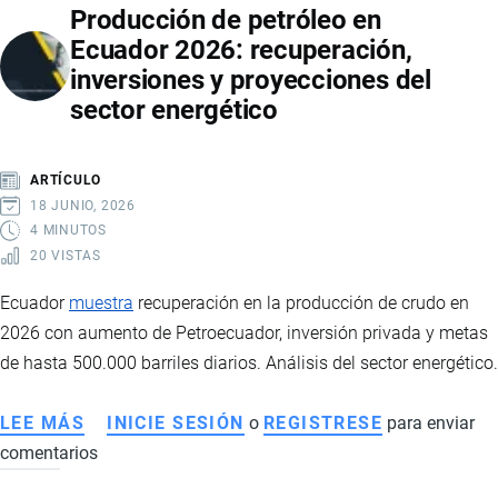
Producción de petróleo en
DE
Ecuador 2026: recuperación,
INFRAESTRUCTURA
inversiones y proyecciones del
Y
sector energético
TECNOLOGÍA:
ASÍ
AVANZA
ARTÍCULO
LA
18 JUNIO, 2026
REFORMA
4 MINUTOS
20 VISTAS
ESTATAL
DE
Ecuador
muestra
recuperación en la producción de crudo en
DANIEL
2026 con aumento de Petroecuador, inversión privada y metas
NOBOA
de hasta 500.000 barriles diarios. Análisis del sector energético.
LEE MÁS
SOBRE
INICIE SESIÓN
o
REGISTRESE
para enviar
comentarios
PRODUCCIÓN
DE