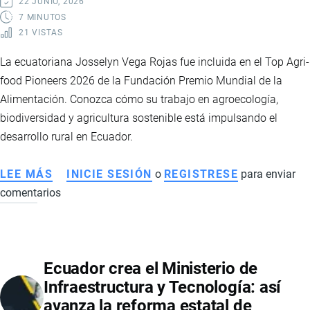
22 JUNIO, 2026
LA
7 MINUTOS
21 VISTAS
ECONOMÍA
DEL
La ecuatoriana Josselyn Vega Rojas fue incluida en el Top Agri-
PAÍS
food Pioneers 2026 de la Fundación Premio Mundial de la
Alimentación. Conozca cómo su trabajo en agroecología,
biodiversidad y agricultura sostenible está impulsando el
desarrollo rural en Ecuador.
LEE MÁS
SOBRE
INICIE SESIÓN
o
REGISTRESE
para enviar
comentarios
JOSSELYN
VEGA
ROJAS:
LA
Ecuador crea el Ministerio de
AGRICULTORA
Infraestructura y Tecnología: así
ECUATORIANA
avanza la reforma estatal de
RECONOCIDA