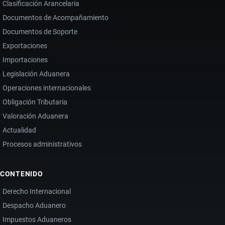
Clasificación Arancelaria
E
Documentos de Acompañamiento
IMPACTO
Documentos de Soporte
EN
LA
Exportaciones
IMPORTACIÓN
Importaciones
DE
Legislación Aduanera
DERIVADOS
Operaciones internacionales
Obligación Tributaria
Valoración Aduanera
Actualidad
Procesos administrativos
CONTENIDO
Derecho Internacional
Despacho Aduanero
Impuestos Aduaneros