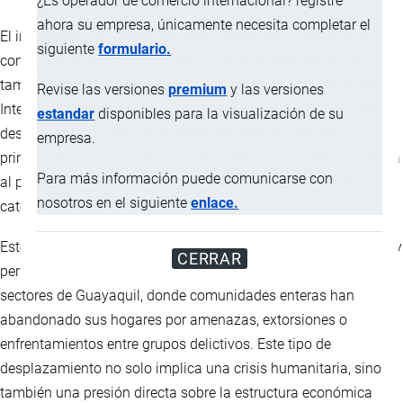
¿Es operador de comercio internacional? registre
ahora su empresa, únicamente necesita completar el
El incremento del desplazamiento interno en Ecuador se ha
siguiente
formulario.
convertido en un factor de alto impacto no solo social, sino
también económico. Según el Observatorio de Desplazamiento
Revise las versiones
premium
y las versiones
Interno (IDMC), en 2025 se registraron alrededor de 316.000
estandar
disponibles para la visualización de su
desplazamientos forzados dentro del país vinculados
empresa.
principalmente a la violencia y el conflicto, una cifra que coloca
Para más información puede comunicarse con
al país entre los más afectados de América Latina en esta
nosotros en el siguiente
enlace.
categoría.
Este fenómeno se concentra especialmente en zonas urbanas y
CERRAR
periurbanas con alta incidencia de criminalidad, como algunos
sectores de Guayaquil, donde comunidades enteras han
abandonado sus hogares por amenazas, extorsiones o
enfrentamientos entre grupos delictivos. Este tipo de
desplazamiento no solo implica una crisis humanitaria, sino
también una presión directa sobre la estructura económica