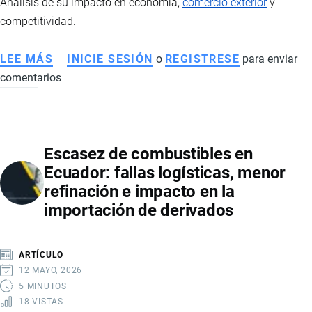
Análisis de su impacto en economía,
comercio exterior
y
competitividad.
LEE MÁS
SOBRE
INICIE SESIÓN
o
REGISTRESE
para enviar
comentarios
CRISIS
ELÉCTRICA
EN
ECUADOR:
Escasez de combustibles en
IMPACTO
Ecuador: fallas logísticas, menor
EN
refinación e impacto en la
ECONOMÍA,
importación de derivados
COMERCIO
Y
COMPETITIVIDAD
ARTÍCULO
INTERNACIONAL
12 MAYO, 2026
5 MINUTOS
18 VISTAS