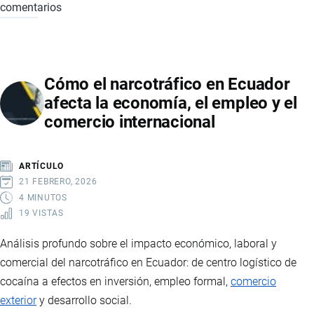
comentarios
ECUADOR
FORTALECE
COMERCIO
EXTERIOR
Cómo el narcotráfico en Ecuador
EN
afecta la economía, el empleo y el
2025:
comercio internacional
ACUERDOS
INTERNACIONALES,
INVERSIÓN
ARTÍCULO
RÉCORD
21 FEBRERO, 2026
Y
4 MINUTOS
19 VISTAS
CRECIMIENTO
ECONÓMICO
Análisis profundo sobre el impacto económico, laboral y
comercial del narcotráfico en Ecuador: de centro logístico de
cocaína a efectos en inversión, empleo formal,
comercio
exterior
y desarrollo social.