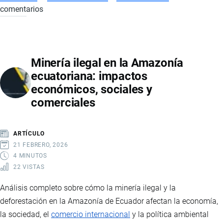
comentarios
EVOLUCIÓN
DEL
EMPLEO
EN
Minería ilegal en la Amazonía
ECUADOR
ecuatoriana: impactos
EN
económicos, sociales y
2025:
comerciales
CAMARONERAS,
RETAIL
Y
ARTÍCULO
DINAMISMO
21 FEBRERO, 2026
DEL
4 MINUTOS
22 VISTAS
MERCADO
LABORAL
Análisis completo sobre cómo la minería ilegal y la
deforestación en la Amazonía de Ecuador afectan la economía,
la sociedad, el
comercio internacional
y la política ambiental