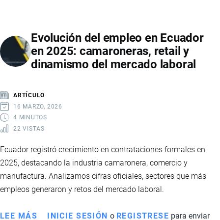
QUEDA
EN
Evolución del empleo en Ecuador
ECUADOR:
en 2025: camaroneras, retail y
IMPLICACIONES
dinamismo del mercado laboral
Y
EFECTOS
ARTÍCULO
16 MARZO, 2026
4 MINUTOS
22 VISTAS
Ecuador registró crecimiento en contrataciones formales en
2025, destacando la industria camaronera, comercio y
manufactura. Analizamos cifras oficiales, sectores que más
empleos generaron y retos del mercado laboral.
LEE MÁS
SOBRE
INICIE SESIÓN
o
REGISTRESE
para enviar