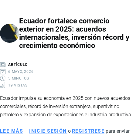
PETRÓLEO
EN
Ecuador fortalece comercio
ECUADOR
exterior en 2025: acuerdos
2026:
internacionales, inversión récord y
RECUPERACIÓN,
crecimiento económico
INVERSIONES
Y
PROYECCIONES
ARTÍCULO
DEL
6 MAYO, 2026
SECTOR
5 MINUTOS
19 VISTAS
ENERGÉTICO
Ecuador impulsa su economía en 2025 con nuevos acuerdos
comerciales, récord de inversión extranjera, superávit no
petrolero y expansión de exportaciones e industria productiva.
LEE MÁS
SOBRE
INICIE SESIÓN
o
REGISTRESE
para enviar