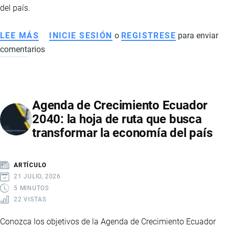
del país.
LEE MÁS
SOBRE
INICIE SESIÓN
o
REGISTRESE
para enviar
comentarios
MINERÍA
ILEGAL
EN
LA
Agenda de Crecimiento Ecuador
AMAZONÍA
2040: la hoja de ruta que busca
ECUATORIANA:
transformar la economía del país
IMPACTOS
ECONÓMICOS,
SOCIALES
ARTÍCULO
Y
21 JULIO, 2026
COMERCIALES
5 MINUTOS
22 VISTAS
Conozca los objetivos de la Agenda de Crecimiento Ecuador