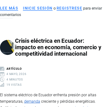
LEE MÁS
SOBRE
INICIE SESIÓN
o
REGISTRESE
para enviar
comentarios
CÓMO
EL
NARCOTRÁFICO
EN
Crisis eléctrica en Ecuador:
ECUADOR
impacto en economía, comercio y
AFECTA
competitividad internacional
LA
ECONOMÍA,
EL
ARTÍCULO
EMPLEO
4 MAYO, 2026
Y
4 MINUTOS
19 VISTAS
EL
COMERCIO
El sistema eléctrico de Ecuador enfrenta presión por altas
INTERNACIONAL
temperaturas,
demanda
creciente y pérdidas energéticas.