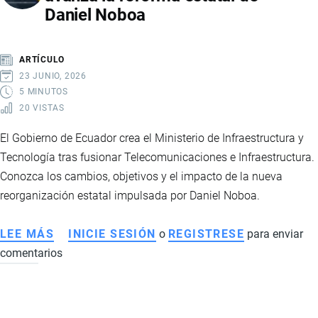
Daniel Noboa
ENTRE
LOS
LÍDERES
ARTÍCULO
MUNDIALES
23 JUNIO, 2026
QUE
5 MINUTOS
20 VISTAS
TRANSFORMAN
LOS
El Gobierno de Ecuador crea el Ministerio de Infraestructura y
SISTEMAS
Tecnología tras fusionar Telecomunicaciones e Infraestructura.
ALIMENTARIOS
Conozca los cambios, objetivos y el impacto de la nueva
reorganización estatal impulsada por Daniel Noboa.
LEE MÁS
SOBRE
INICIE SESIÓN
o
REGISTRESE
para enviar
comentarios
ECUADOR
CREA
EL
MINISTERIO