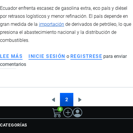
Ecuador enfrenta escasez de gasolina extra, eco país y diésel
por retrasos logísticos y menor refinación. El país depende en
gran medida de la
importación
de derivados de petróleo, lo que
presiona el abastecimiento nacional y la distribución de
combustibles.
LEE MÁS
SOBRE
INICIE SESIÓN
o
REGISTRESE
para enviar
comentarios
ESCASEZ
DE
COMBUSTIBLES
EN
ECUADOR:
2
Página
Siguiente
Paginación
FALLAS
0
anterior
página
LOGÍSTICAS,
MENOR
CATEGORÍAS
REFINACIÓN