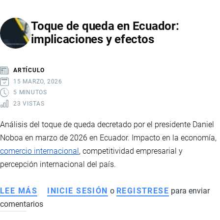
ECUADOR
Toque de queda en Ecuador:
LA
implicaciones y efectos
MUERTE
DE
EL
ARTÍCULO
MENCHO
15 MARZO, 2026
Y
5 MINUTOS
23 VISTAS
LA
VIOLENCIA
Análisis del toque de queda decretado por el presidente Daniel
DEL
Noboa en marzo de 2026 en Ecuador. Impacto en la economía,
NARCOTRÁFICO
comercio internacional
, competitividad empresarial y
TRANSNACIONAL
percepción internacional del país.
LEE MÁS
SOBRE
INICIE SESIÓN
o
REGISTRESE
para enviar
comentarios
TOQUE
DE