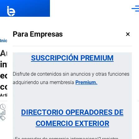
Pasar al contenido principal
Men
×
Para Empresas
Ruta
Inicio
Artículos
Aumento del desplazamiento
de
SUSCRIPCIÓN PREMIUM
interno en Ecuador: Impacto en la
navegación
economía, producción y
Disfrute de contenidos sin anuncios y otras funciones
adquiriendo una membresía
Premium.
competitividad
Artículo
por
Jaime Mise
, 12 Mayo, 2026
3 MINUTOS
DIRECTORIO OPERADORES DE
6 VISTAS
Artículos
COMERCIO EXTERIOR
Actualidad