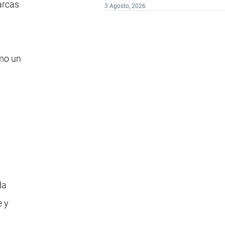
arcas
3 Agosto, 2026
omo un
da
e y