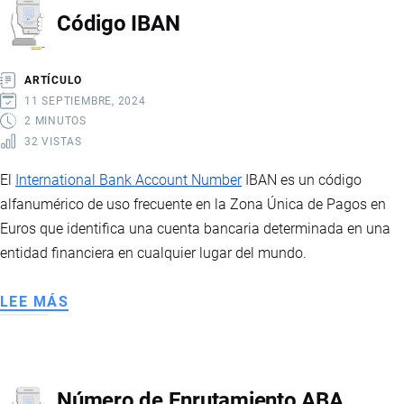
Código IBAN
INTERNACIONAL
ARTÍCULO
11 SEPTIEMBRE, 2024
2 MINUTOS
32 VISTAS
El
International Bank Account Number
IBAN es un código
alfanumérico de uso frecuente en la Zona Única de Pagos en
Euros que identifica una cuenta bancaria determinada en una
entidad financiera en cualquier lugar del mundo.
LEE MÁS
SOBRE
CÓDIGO
IBAN
Número de Enrutamiento ABA