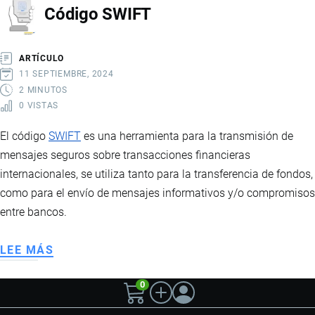
Código SWIFT
ABA
RTN
ARTÍCULO
11 SEPTIEMBRE, 2024
2 MINUTOS
0 VISTAS
El código
SWIFT
es una herramienta para la transmisión de
mensajes seguros sobre transacciones financieras
internacionales, se utiliza tanto para la transferencia de fondos,
como para el envío de mensajes informativos y/o compromisos
entre bancos.
LEE MÁS
SOBRE
CÓDIGO
0
SWIFT