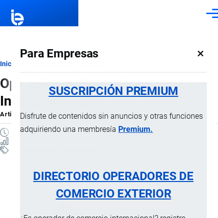
Pasar al contenido principal
Men
×
Para Empresas
Ruta
Inicio
Transacciones Financieras
Operaciones Financieras
de
SUSCRIPCIÓN PREMIUM
Internacionales
navegación
Artículo
por
Jaime Mise
, 11 Septiembre, 2024
Disfrute de contenidos sin anuncios y otras funciones
adquiriendo una membresía
Premium.
8 MINUTOS
21 VISTAS
Transacciones Financieras
Operaciones internacionales
DIRECTORIO OPERADORES DE
COMERCIO EXTERIOR