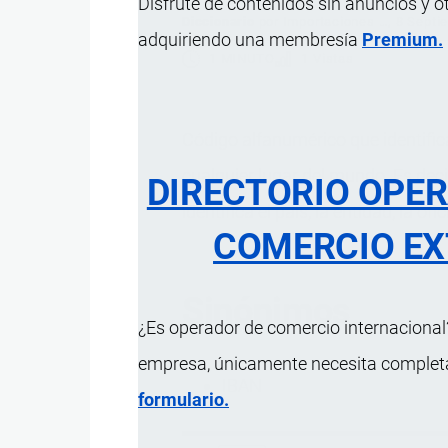
Disfrute de contenidos sin anuncios y o
Diccionario
por
Importaciones …
, 8 Septi
adquiriendo una membresía
Premium.
1 MINUTO
1 Vistas
Código alfanumérico que identifi
cualquier lugar del mundo. Es dec
DIRECTORIO OPE
identifica el país, la entidad, la ofi
COMERCIO EX
Sinónimos
¿Es operador de comercio internacional?
empresa, únicamente necesita completar
IBAN
formulario.