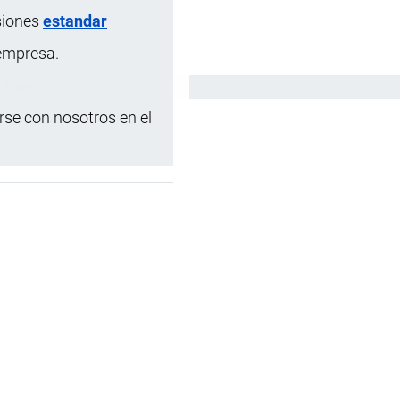
siones
estandar
 empresa.
Español
se con nosotros en el