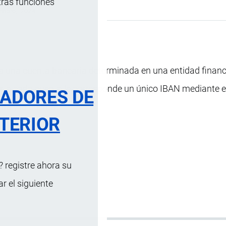
tras funciones
embre, 2024
ca una cuenta bancaria determinada en una entidad financ
ir, a cada cuenta le corresponde un único IBAN mediante e
RADORES DE
cina y la cuenta.
TERIOR
 registre ahora su
 el siguiente