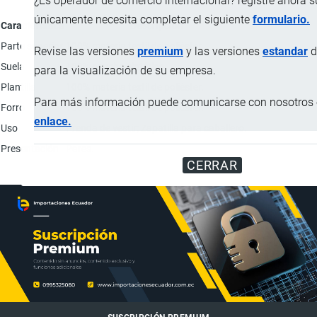
¿Es operador de comercio internacional? registre ahora 
únicamente necesita completar el siguiente
formulario.
Característica
Descripción
Parte superior
100% materia textil de poliéster.
Revise las versiones
premium
y las versiones
estandar
d
Suela
100% caucho sintético.
para la visualización de su empresa.
Plantilla
100% materia textil de poliéster.
Para más información puede comunicarse con nosotros e
Forro
100% materia textil de poliéster.
enlace.
Uso
Prenda de vestir; Zapatilla para caballero.
Presentación
Pares.
CERRAR