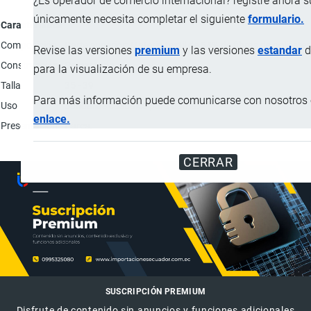
¿Es operador de comercio internacional? registre ahora 
únicamente necesita completar el siguiente
formulario.
Característica
Composición
Parte superior: Materia textil de 54% de fibras de poliéste
Revise las versiones
premium
y las versiones
estandar
d
Construcción
Cementado.
para la visualización de su empresa.
Talla
35 - 39
Para más información puede comunicarse con nosotros e
Uso
Sandalias casuales para dama.
enlace.
Presentación
Pares.
CERRAR
SUSCRIPCIÓN PREMIUM
Disfrute de contenido sin anuncios y funciones adicionales