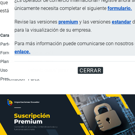
¿Es operador de comercio internacional? registre ahora 
que imita la gamuza, la suela es de caucho sintético, ambos
únicamente necesita completar el siguiente
formulario.
están unidos por cementación.
Revise las versiones
premium
y las versiones
estandar
d
para la visualización de su empresa.
Característica
Descripción
Para más información puede comunicarse con nosotros e
Parte superior
Materia textil; Tejido trama y urdimbre; Poliéster.
enlace.
Forro
Material textil.
Plantilla
Material textil.
CERRAR
Uso
Calzado casual para niñas.
Presentación
Pares.