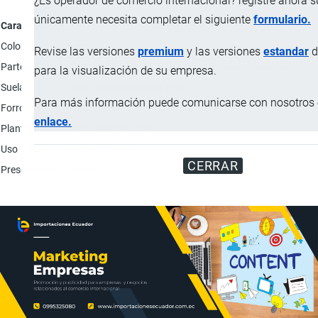
¿Es operador de comercio internacional? registre ahora 
únicamente necesita completar el siguiente
formulario.
Característica
Descripción
Color
Negro.
Revise las versiones
premium
y las versiones
estandar
d
Parte superior
100% material textil; Tejido recubierto con tundizno.
para la visualización de su empresa.
Suela
100% materia plástica PVC.
Para más información puede comunicarse con nosotros e
Forro
89% material textil; 11% cuero sintético.
enlace.
Plantilla
100% material textil.
Uso
Calzado casual.
CERRAR
Presentación
Pares.