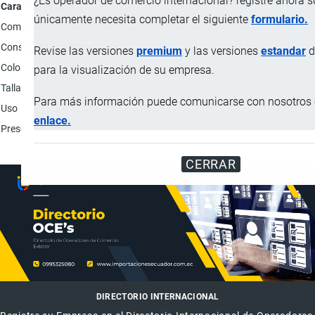
¿Es operador de comercio internacional? registre ahora 
Característica
Des
únicamente necesita completar el siguiente
formulario.
Composición
Parte Superior: 87% materia textil de fibras de poliéster, 
Construcción
Cementado.
Revise las versiones
premium
y las versiones
estandar
d
Color
Crema.
para la visualización de su empresa.
Tallas
35 - 39
Para más información puede comunicarse con nosotros e
Uso
Calzado para dama.
enlace.
Presentación
Pares.
CERRAR
DIRECTORIO INTERNACIONAL