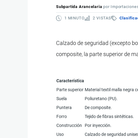
Subpartida Arancelaria
por
Importacione
1 MINUTO
2 VISTAS
Clasifica
Calzado de seguridad (excepto bot
composite, la parte superior de mat
Característica
Parte superior
Material textil malla negra c
Suela
Poliuretano (PU).
Puntera
De composite.
Forro
Tejido de fibras sintéticas.
Construcción
Por inyección.
Uso
Calzado de seguridad unise