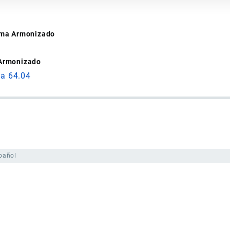
tema Armonizado
 Armonizado
da 64.04
pañol