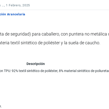
s …
, 1 Febrero, 2025
ción Arancelaria
a de seguridad) para caballero, con puntera no metálica 
eria textil sintético de poliéster y la suela de caucho.
Descripción
on TPU: 92% textil sintético de poliéster, 8% material sintético de poliuret
x.