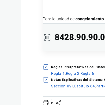
Para la unidad de
congelamiento 
8428.90.90.
Ídem al anterior.
Reglas Interpretativas del Sis
Al texto y las notas explicati
Regla 1
Regla 2
Regla 6
Notas Explicativas del Sistema
Sección XVI
Capítulo 84
Part
Para la unidad de
unidad de mani