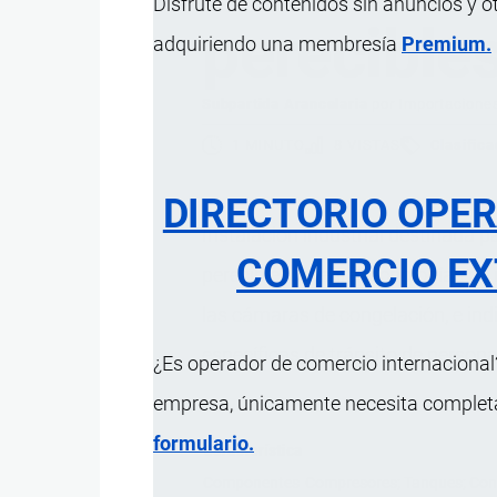
Disfrute de contenidos sin anuncios y o
perecible
adquiriendo una membresía
Premium.
Subpartida Arancelaria
por
Importacione
1 MINUTO
8 VISTAS
Clasifica
DIRECTORIO OPE
Instalación industrial destinada
COMERCIO EX
perecibles, integra tecnologías de 
las cámaras de congelación, e indi
específicas de tránsito de persona
¿Es operador de comercio internacional?
empresa, únicamente necesita completar
formulario.
Característica
Componentes
Compresores; Tanques; Conde