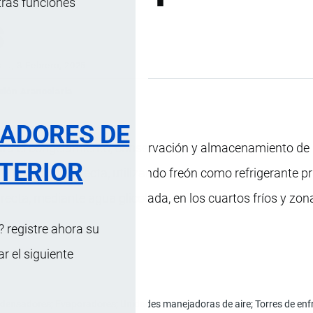
tras funciones
s
s …
, 3 Febrero, 2025
ción Arancelaria
RADORES DE
 para el congelamiento, conservación y almacenamiento de
TERIOR
refrigeración directa, utilizando freón como refrigerante p
recta, mediante agua glicolada, en los cuartos fríos y zon
s.
 registre ahora su
 el siguiente
nsadores; Evaporadores; Unidades manejadoras de aire; Torres de enfriami