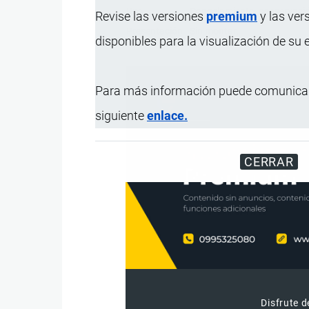
Uso
Congelamiento, conservaci
Revise las versiones
premium
y las ver
Presentación
Sin montar.
disponibles para la visualización de su
Para más información puede comunicar
siguiente
enlace.
CERRAR
Disfrute d