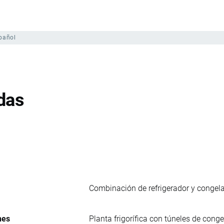
pañol
das
Combinación de refrigerador y congelad
nes
Planta frigorífica con túneles de conge