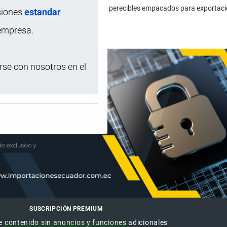
ón y almacenamiento de productos perecibles empacados para exportaci
siones
estandar
 empresa.
se con nosotros en el
SUSCRIPCIÓN PREMIUM
e contenido sin anuncios y funciones adicionales