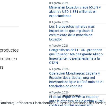
8 Agosto, 2026
Minería en Ecuador crece 65,3% y
alcanza USD 1.381 millones en
exportaciones
8 Agosto, 2026
Los 8 proyectos mineros más
importantes que impulsan el
crecimiento de la minería en
Ecuador
6 Agosto, 2026
 productos
Congresistas de EE. UU. proponen
que Ecuador sea designado Aliado
rimario en
Importante no perteneciente a la
OTAN
as
6 Agosto, 2026
Operación Mondragón: España y
Ecuador desarticulan una red
internacional que traficó más de 21
toneladas de cocaína
6 Agosto, 2026
Descripción
El desafío que enfrenta Ecuador
ante la ofensiva de Colombia y Perú
ento; Enfriadores; Electrobombas; Tuberías y accesorios de tuberías; Pan
contra el crimen organizado