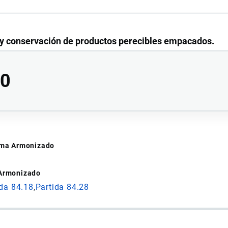
y conservación de productos perecibles empacados.
00
tema Armonizado
vas de la Partida 84.28.
 Armonizado
ida 84.18
Partida 84.28
pulación y almacenamiento semiautomático de pallets.