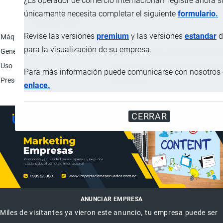
¿Es operador de comercio internacional? registre ahora 
únicamente necesita completar el siguiente
formulario.
Característica
Revise las versiones
premium
y las versiones
estandar
d
Máquinas, aparatos e instrumentos
Compresores; Tanques; Condensadores
para la visualización de su empresa.
Generación de frío
Mediante un ciclo simple de compres
Uso
Congelamiento y almacenamiento de 
Para más información puede comunicarse con nosotros e
Presentación
Sin montar.
enlace.
CERRAR
ANUNCIAR EMPRESA
Miles de visitantes ya vieron este anuncio, tu empresa puede ser