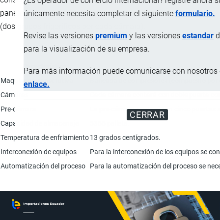
¿Es operador de comercio internacional? registre ahora 
paneles ensamblables con equipos para la producción de frío
únicamente necesita completar el siguiente
formulario.
(dos grupos frigoríficos por cada cámara).
Revise las versiones
premium
y las versiones
estandar
d
para la visualización de su empresa.
Característica
Para más información puede comunicarse con nosotros e
Maquinaria constitutiva
Bancada de compresores (compuesto por compr
enlace.
Cámaras
Cada cámara contará con doble puerta corred
Pre-cámara
La pre-cámara contará con cinco puertas s
CERRAR
Capacidad de almacenaje
5366 pallets.
Temperatura de enfriamiento
13 grados centígrados.
Interconexión de equipos
Para la interconexión de los equipos se cont
Automatización del proceso
Para la automatización del proceso se nece