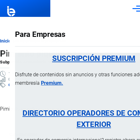
Pasar al contenido principal
Men
Para Empresas
Ruta
Inicio
Subpartidas Arancelarias
Pimiento piquillo en salmuera
de
SUSCRIPCIÓN PREMIUM
Subpartida Arancelaria
por
Importaciones …
, 26 Febrero, 2025
navegación
1 MINUTO
Disfrute de contenidos sin anuncios y otras funciones a
0 VISTAS
membresía
Premium.
Clasificación Arancelaria
Pimiento piquillo en conserva.
DIRECTORIO OPERADORES DE CO
EXTERIOR
Característica