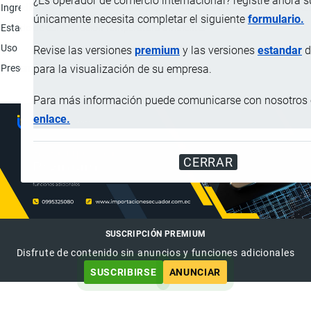
¿Es operador de comercio internacional? registre ahora 
Ingredientes
Pimiento piquillo (Capsicum annuum); Agua; Azúca
únicamente necesita completar el siguiente
formulario.
Estado de conservación
Temperatura ambiente.
Uso
Consumo humano.
Revise las versiones
premium
y las versiones
estandar
d
Presentación
Frascos de vidrio.
para la visualización de su empresa.
Para más información puede comunicarse con nosotros e
enlace.
CERRAR
SUSCRIPCIÓN PREMIUM
Disfrute de contenido sin anuncios y funciones adicionales
SUSCRIBIRSE
ANUNCIAR