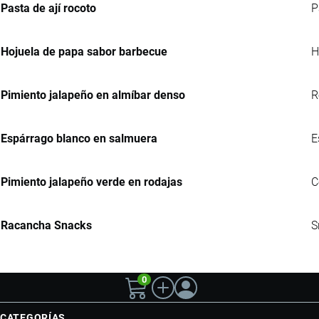
Pasta de ají rocoto
P
Hojuela de papa sabor barbecue
H
Pimiento jalapeño en almíbar denso
R
Espárrago blanco en salmuera
E
Pimiento jalapeño verde en rodajas
C
Racancha Snacks
S
0
CATEGORÍAS