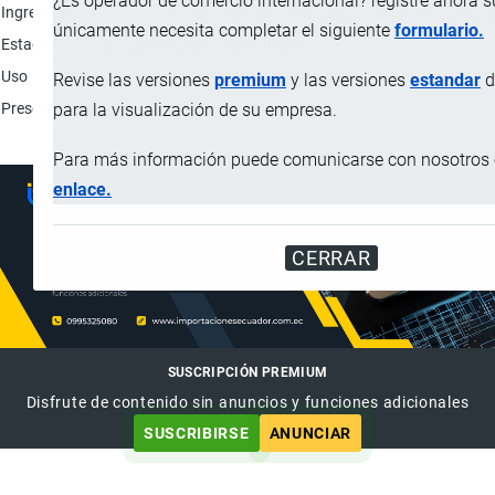
¿Es operador de comercio internacional? registre ahora 
Ingredientes
Pimiento jalapeño (Capsicum annuum); Agua; Sal;
únicamente necesita completar el siguiente
formulario.
Estado de conservación
Temperatura ambiente.
Uso
Listo para consumo humano.
Revise las versiones
premium
y las versiones
estandar
d
Presentación
Frascos de vidrio.
para la visualización de su empresa.
Para más información puede comunicarse con nosotros e
enlace.
CERRAR
SUSCRIPCIÓN PREMIUM
Disfrute de contenido sin anuncios y funciones adicionales
SUSCRIBIRSE
ANUNCIAR