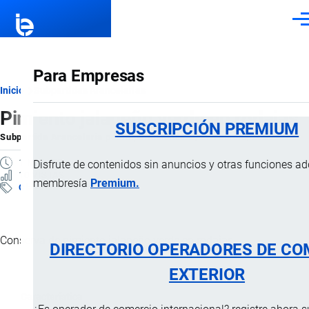
Pasar al contenido principal
Men
Para Empresas
Ruta
Inicio
Subpartidas Arancelarias
Pimiento jalapeño verde en rodajas
de
SUSCRIPCIÓN PREMIUM
Subpartida Arancelaria
por
Importaciones …
, 27 Febrero, 2025
navegación
1 MINUTO
Disfrute de contenidos sin anuncios y otras funciones a
10 VISTAS
membresía
Premium.
Clasificación Arancelaria
Conserva de pimiento jalapeño verde en rodajas.
DIRECTORIO OPERADORES DE CO
EXTERIOR
Característica