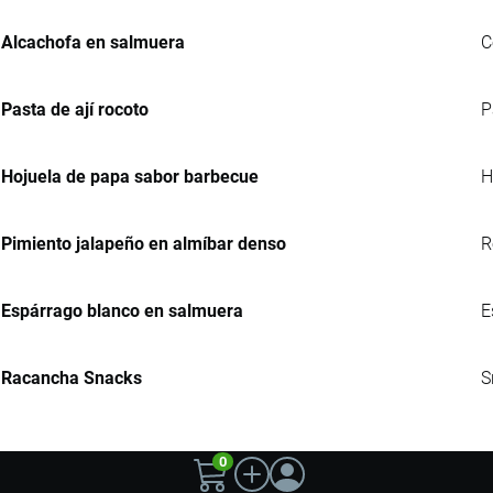
Alcachofa en salmuera
C
Pasta de ají rocoto
P
Hojuela de papa sabor barbecue
H
Pimiento jalapeño en almíbar denso
R
Espárrago blanco en salmuera
E
Racancha Snacks
S
0