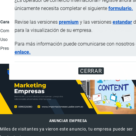
¿Es operador de comercio internacional? registre ahora 
únicamente necesita completar el siguiente
formulario.
Revise las versiones
premium
y las versiones
estandar
d
Característica
para la visualización de su empresa.
Composición
Pimiento morrón (rojo y verde): 54%; Agua: 33%; Cebolla bla
Uso
Consumo humano.
Para más información puede comunicarse con nosotros e
Presentación
Envases de hojalata.
enlace.
CERRAR
ANUNCIAR EMPRESA
Miles de visitantes ya vieron este anuncio, tu empresa puede ser