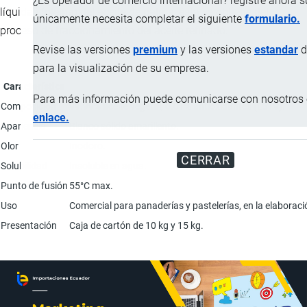
¿Es operador de comercio internacional? registre ahora 
líquidas (oleína) del aceite de palma, ésta se obtiene del
únicamente necesita completar el siguiente
formulario.
proceso de fraccionamiento del aceite refinado.
Revise las versiones
premium
y las versiones
estandar
d
para la visualización de su empresa.
Característica
Para más información puede comunicarse con nosotros e
Composición
99.99% aceite vegetal, 0.01% antioxidantes (E319).
enlace.
Apariencia
Blanco sólido amarillento.
Olor
Inodoro.
CERRAR
Solubilidad
Insoluble en agua.
Punto de fusión
55°C max.
Uso
Comercial para panaderías y pastelerías, en la elaboraci
Presentación
Caja de cartón de 10 kg y 15 kg.